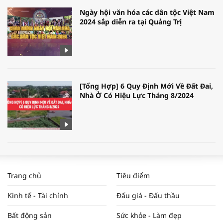
Ngày hội văn hóa các dân tộc Việt Nam
2024 sắp diễn ra tại Quảng Trị
[Tổng Hợp] 6 Quy Định Mới Về Đất Đai,
Nhà Ở Có Hiệu Lực Tháng 8/2024
WORLDBANK DỰ BÁO KINH TẾ VIỆT
NAM NĂM 2024 VÀ NĂM 2025 | NHỊP
Trang chủ
Tiêu điểm
ĐẬP THỊ TRƯỜNG #62
Kinh tế - Tài chính
Đấu giá - Đấu thầu
Bất động sản
Sức khỏe - Làm đẹp