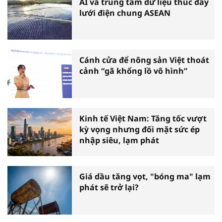
AI và trung tâm dữ liệu thúc đẩy
lưới điện chung ASEAN
Cánh cửa để nông sản Việt thoát
cảnh “gã khổng lồ vô hình”
Kinh tế Việt Nam: Tăng tốc vượt
kỳ vọng nhưng đối mặt sức ép
nhập siêu, lạm phát
Giá dầu tăng vọt, "bóng ma" lạm
phát sẽ trở lại?