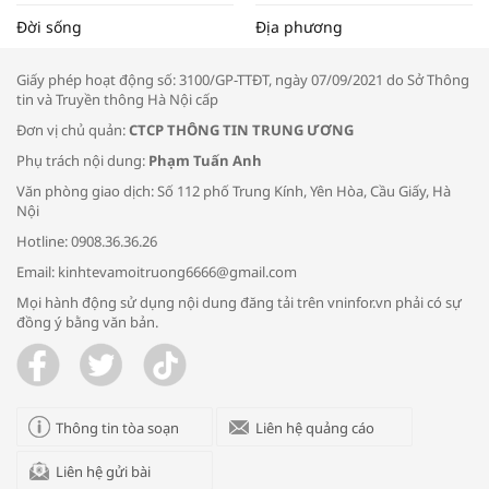
Tọa đàm “Xúc tiến thương mại: Khơi
Đời sống
Địa phương
thông đầu ra cho sản phẩm OCOP”
Giấy phép hoạt động số: 3100/GP-TTĐT, ngày 07/09/2021 do Sở Thông
tin và Truyền thông Hà Nội cấp
Đơn vị chủ quản:
CTCP THÔNG TIN TRUNG ƯƠNG
Phụ trách nội dung:
Phạm Tuấn Anh
Bác sĩ tư vấn cách phòng tránh bệnh
Văn phòng giao dịch: Số 112 phố Trung Kính, Yên Hòa, Cầu Giấy, Hà
đường hô hấp trong thời tiết giao mùa
Nội
Hotline: 0908.36.36.26
Email: kinhtevamoitruong6666@gmail.com
Mọi hành động sử dụng nội dung đăng tải trên vninfor.vn phải có sự
đồng ý bằng văn bản.
Trao yêu thương cho em
Thông tin tòa soạn
Liên hệ quảng cáo
Liên hệ gửi bài