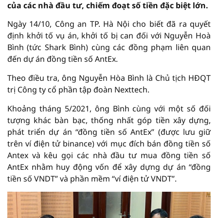
của các nhà đầu tư, chiếm đoạt số tiền đặc biệt lớn.
Ngày 14/10, Công an TP. Hà Nội cho biết đã ra quyết
định khởi tố vụ án, khởi tố bị can đối với Nguyễn Hoà
Bình (tức Shark Bình) cùng các đồng phạm liên quan
đến dự án đồng tiền số AntEx.
Theo điều tra, ông Nguyễn Hòa Bình là Chủ tịch HĐQT
trị Công ty cổ phần tập đoàn Nexttech.
Khoảng tháng 5/2021, ông Bình cùng với một số đối
tượng khác bàn bạc, thống nhất góp tiền xây dựng,
phát triển dự án “đồng tiền số AntEx” (được lưu giữ
trên ví điện tử binance) với mục đích bán đồng tiền số
Antex và kêu gọi các nhà đầu tư mua đồng tiền số
AntEx nhằm huy động vốn để xây dựng dự án “đồng
tiền số VNDT” và phần mềm “ví điện tử VNDT”.