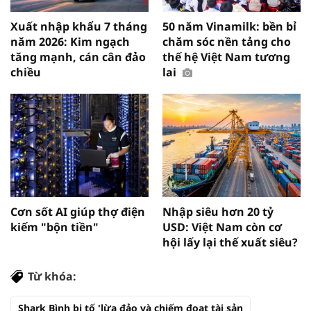
Xuất nhập khẩu 7 tháng
50 năm Vinamilk: bền bỉ
năm 2026: Kim ngạch
chăm sóc nền tảng cho
tăng mạnh, cán cân đảo
thế hệ Việt Nam tương
chiều
lai
Cơn sốt AI giúp thợ điện
Nhập siêu hơn 20 tỷ
kiếm "bộn tiền"
USD: Việt Nam còn cơ
hội lấy lại thế xuất siêu?
Từ khóa:
Shark Bình bị tố 'lừa đảo và chiếm đoạt tài sản