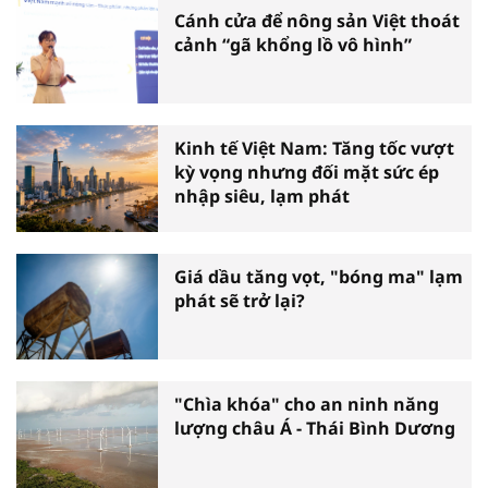
Cánh cửa để nông sản Việt thoát
cảnh “gã khổng lồ vô hình”
Kinh tế Việt Nam: Tăng tốc vượt
kỳ vọng nhưng đối mặt sức ép
nhập siêu, lạm phát
Giá dầu tăng vọt, "bóng ma" lạm
phát sẽ trở lại?
"Chìa khóa" cho an ninh năng
lượng châu Á - Thái Bình Dương