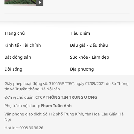
WORLDBANK DỰ BÁO KINH TẾ VIỆT
NAM NĂM 2024 VÀ NĂM 2025 | NHỊP
Trang chủ
Tiêu điểm
ĐẬP THỊ TRƯỜNG #62
Kinh tế - Tài chính
Đấu giá - Đấu thầu
Bất động sản
Sức khỏe - Làm đẹp
Tọa đàm “Xúc tiến thương mại: Khơi
Đời sống
Địa phương
thông đầu ra cho sản phẩm OCOP”
Giấy phép hoạt động số: 3100/GP-TTĐT, ngày 07/09/2021 do Sở Thông
tin và Truyền thông Hà Nội cấp
Đơn vị chủ quản:
CTCP THÔNG TIN TRUNG ƯƠNG
Phụ trách nội dung:
Phạm Tuấn Anh
Bác sĩ tư vấn cách phòng tránh bệnh
Văn phòng giao dịch: Số 112 phố Trung Kính, Yên Hòa, Cầu Giấy, Hà
đường hô hấp trong thời tiết giao mùa
Nội
Hotline: 0908.36.36.26