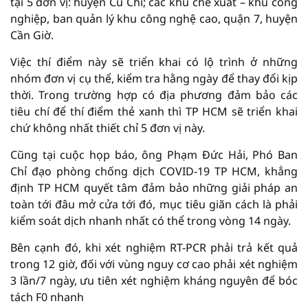
tại 5 đơn vị: huyện Củ Chi; các khu chế xuất – khu công
nghiệp, ban quản lý khu công nghệ cao, quận 7, huyện
Cần Giờ.
Việc thí điểm này sẽ triển khai có lộ trình ở những
nhóm đơn vị cụ thể, kiểm tra hằng ngày để thay đổi kịp
thời. Trong trường hợp có địa phương đảm bảo các
tiêu chí để thí điểm thẻ xanh thì TP HCM sẽ triển khai
chứ không nhất thiết chỉ 5 đơn vị này.
Cũng tại cuộc họp báo, ông Phạm Đức Hải, Phó Ban
Chỉ đạo phòng chống dịch COVID-19 TP HCM, khẳng
định TP HCM quyết tâm đảm bảo những giải pháp an
toàn tới đâu mở cửa tới đó, mục tiêu giãn cách là phải
kiểm soát dịch nhanh nhất có thể trong vòng 14 ngày.
Bên cạnh đó, khi xét nghiệm RT-PCR phải trả kết quả
trong 12 giờ, đối với vùng nguy cơ cao phải xét nghiệm
3 lần/7 ngày, ưu tiên xét nghiệm kháng nguyên để bóc
tách F0 nhanh