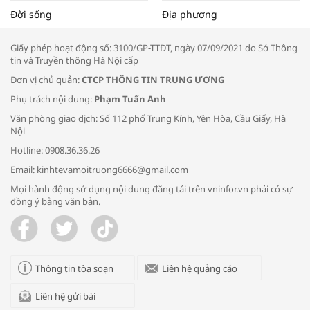
Tọa đàm “Xúc tiến thương mại: Khơi
Đời sống
Địa phương
thông đầu ra cho sản phẩm OCOP”
Giấy phép hoạt động số: 3100/GP-TTĐT, ngày 07/09/2021 do Sở Thông
tin và Truyền thông Hà Nội cấp
Đơn vị chủ quản:
CTCP THÔNG TIN TRUNG ƯƠNG
Phụ trách nội dung:
Phạm Tuấn Anh
Bác sĩ tư vấn cách phòng tránh bệnh
Văn phòng giao dịch: Số 112 phố Trung Kính, Yên Hòa, Cầu Giấy, Hà
đường hô hấp trong thời tiết giao mùa
Nội
Hotline: 0908.36.36.26
Email: kinhtevamoitruong6666@gmail.com
Mọi hành động sử dụng nội dung đăng tải trên vninfor.vn phải có sự
đồng ý bằng văn bản.
Trao yêu thương cho em
Thông tin tòa soạn
Liên hệ quảng cáo
Liên hệ gửi bài