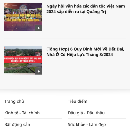
Ngày hội văn hóa các dân tộc Việt Nam
2024 sắp diễn ra tại Quảng Trị
[Tổng Hợp] 6 Quy Định Mới Về Đất Đai,
Nhà Ở Có Hiệu Lực Tháng 8/2024
WORLDBANK DỰ BÁO KINH TẾ VIỆT
NAM NĂM 2024 VÀ NĂM 2025 | NHỊP
Trang chủ
Tiêu điểm
ĐẬP THỊ TRƯỜNG #62
Kinh tế - Tài chính
Đấu giá - Đấu thầu
Bất động sản
Sức khỏe - Làm đẹp