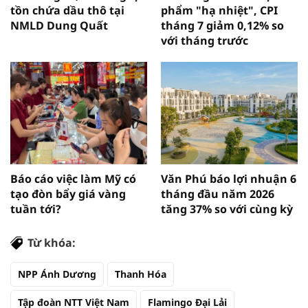
tồn chứa dầu thô tại
phẩm "hạ nhiệt", CPI
NMLD Dung Quất
tháng 7 giảm 0,12% so
với tháng trước
Báo cáo việc làm Mỹ có
Văn Phú báo lợi nhuận 6
tạo đòn bẩy giá vàng
tháng đầu năm 2026
tuần tới?
tăng 37% so với cùng kỳ
Từ khóa:
NPP Ánh Dương
Thanh Hóa
Tập đoàn NTT Việt Nam
Flamingo Đại Lải