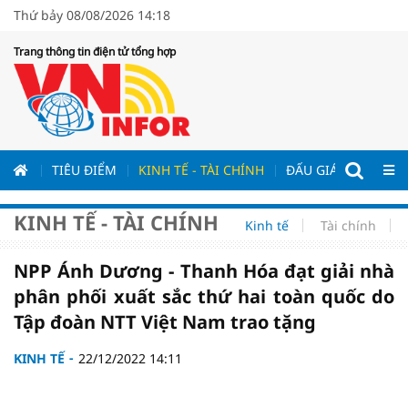
Thứ bảy 08/08/2026 14:18
Trang thông tin điện tử tổng hợp
ƯƠNG
TIÊU ĐIỂM
KINH TẾ - TÀI CHÍNH
ĐẤU GIÁ - ĐẤU THẦ
KINH TẾ - TÀI CHÍNH
Kinh tế
Tài chính
NPP Ánh Dương - Thanh Hóa đạt giải nhà
phân phối xuất sắc thứ hai toàn quốc do
Tập đoàn NTT Việt Nam trao tặng
KINH TẾ
22/12/2022 14:11