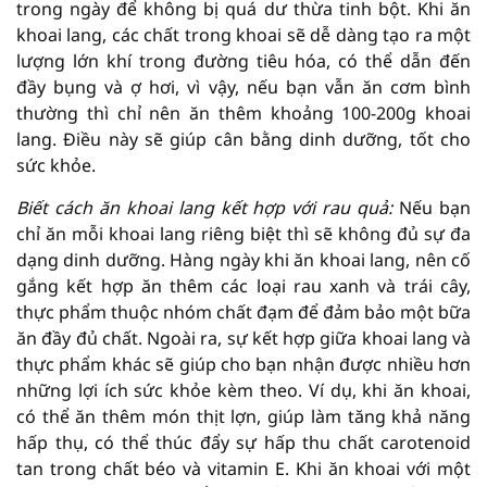
trong ngày để không bị quá dư thừa tinh bột. Khi ăn
khoai lang, các chất trong khoai sẽ dễ dàng tạo ra một
lượng lớn khí trong đường tiêu hóa, có thể dẫn đến
đầy bụng và ợ hơi, vì vậy, nếu bạn vẫn ăn cơm bình
thường thì chỉ nên ăn thêm khoảng 100-200g khoai
lang. Điều này sẽ giúp cân bằng dinh dưỡng, tốt cho
sức khỏe.
Biết cách ăn khoai lang kết hợp với rau quả:
Nếu bạn
chỉ ăn mỗi khoai lang riêng biệt thì sẽ không đủ sự đa
dạng dinh dưỡng. Hàng ngày khi ăn khoai lang, nên cố
gắng kết hợp ăn thêm các loại rau xanh và trái cây,
thực phẩm thuộc nhóm chất đạm để đảm bảo một bữa
ăn đầy đủ chất. Ngoài ra, sự kết hợp giữa khoai lang và
thực phẩm khác sẽ giúp cho bạn nhận được nhiều hơn
những lợi ích sức khỏe kèm theo. Ví dụ, khi ăn khoai,
có thể ăn thêm món thịt lợn, giúp làm tăng khả năng
hấp thụ, có thể thúc đẩy sự hấp thu chất carotenoid
tan trong chất béo và vitamin E. Khi ăn khoai với một