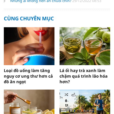
Những ai không nên ăn chuối chín?
29/12/2022 08:53
CÙNG CHUYÊN MỤC
Loại đồ uống làm tăng
Lá ổi hay trà xanh làm
nguy cơ ung thư hơn cả
chậm quá trình lão hóa
đồ ăn ngọt
hơn?