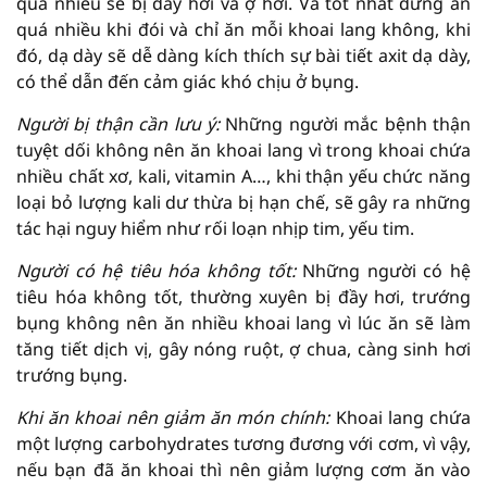
quá nhiều sẽ bị đầy hơi và ợ hơi. Và tốt nhất đừng ăn
quá nhiều khi đói và chỉ ăn mỗi khoai lang không, khi
đó, dạ dày sẽ dễ dàng kích thích sự bài tiết axit dạ dày,
có thể dẫn đến cảm giác khó chịu ở bụng.
Người bị thận cần lưu ý:
Những người mắc bệnh thận
tuyệt dối không nên ăn khoai lang vì trong khoai chứa
nhiều chất xơ, kali, vitamin A…, khi thận yếu chức năng
loại bỏ lượng kali dư thừa bị hạn chế, sẽ gây ra những
tác hại nguy hiểm như rối loạn nhịp tim, yếu tim.
Người có hệ tiêu hóa không tốt:
Những người có hệ
tiêu hóa không tốt, thường xuyên bị đầy hơi, trướng
bụng không nên ăn nhiều khoai lang vì lúc ăn sẽ làm
tăng tiết dịch vị, gây nóng ruột, ợ chua, càng sinh hơi
trướng bụng.
Khi ăn khoai nên giảm ăn món chính:
Khoai lang chứa
một lượng carbohydrates tương đương với cơm, vì vậy,
nếu bạn đã ăn khoai thì nên giảm lượng cơm ăn vào