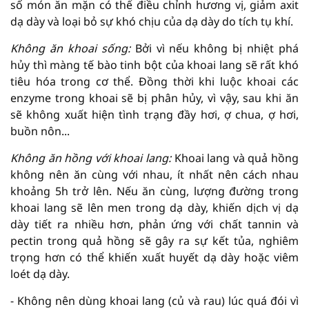
số món ăn mặn có thể điều chỉnh hương vị, giảm axit
dạ dày và loại bỏ sự khó chịu của dạ dày do tích tụ khí.
Không ăn khoai sống:
Bởi vì nếu không bị nhiệt phá
hủy thì màng tế bào tinh bột của khoai lang sẽ rất khó
tiêu hóa trong cơ thể. Đồng thời khi luộc khoai các
enzyme trong khoai sẽ bị phân hủy, vì vậy, sau khi ăn
sẽ không xuất hiện tình trạng đầy hơi, ợ chua, ợ hơi,
buồn nôn...
Không ăn hồng với khoai lang:
Khoai lang và quả hồng
không nên ăn cùng với nhau, ít nhất nên cách nhau
khoảng 5h trở lên. Nếu ăn cùng, lượng đường trong
khoai lang sẽ lên men trong dạ dày, khiến dịch vị dạ
dày tiết ra nhiều hơn, phản ứng với chất tannin và
pectin trong quả hồng sẽ gây ra sự kết tủa, nghiêm
trọng hơn có thể khiến xuất huyết dạ dày hoặc viêm
loét dạ dày.
- Không nên dùng khoai lang (củ và rau) lúc quá đói vì