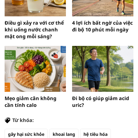
Điều gì xảy ra với cơ thể
4 lợi ích bất ngờ của việc
khi uống nước chanh
đi bộ 10 phút mỗi ngày
mật ong mỗi sáng?
Mẹo giảm cân không
Đi bộ có giúp giảm acid
cần tính calo
uric?
Từ khóa:
gây hại sức khỏe
khoai lang
hệ tiêu hóa