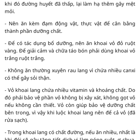
khi đó đường huyết đã thấp, lại làm hạ thêm gây mệt
mỏi.
- Nên ăn kèm đạm động vật, thực vật để cân bằng
thành phần dưỡng chất.
- Để có tác dụng bổ dưỡng, nên ăn khoai vỏ đỏ ruột
vàng. Để giải cảm và chữa táo bón phải dùng khoai vỏ
trắng ruột trắng.
- Không ăn thường xuyên rau lang vì chứa nhiều canxi
có thể gây sỏi thận.
- Vỏ khoai lang chứa nhiều vitamin và khoáng chất. Do
đó phải bảo vệ phần vỏ không bị xây xát, không gọt vỏ
nếu không cần thiết. Vỏ còn giúp bảo vệ dưỡng chất
bên trong, vì vậy khi luộc khoai lang nên để cả vỏ (đã
rửa sạch).
- Trong khoai lang có chất đường, nếu ăn nhiều, nhất là
khi đói sẽ gây tăng tiết dịch vị làm nóng ruột, ợ chua,