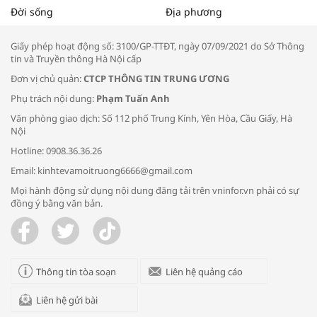
Tọa đàm “Xúc tiến thương mại: Khơi
Đời sống
Địa phương
thông đầu ra cho sản phẩm OCOP”
Giấy phép hoạt động số: 3100/GP-TTĐT, ngày 07/09/2021 do Sở Thông
tin và Truyền thông Hà Nội cấp
Đơn vị chủ quản:
CTCP THÔNG TIN TRUNG ƯƠNG
Phụ trách nội dung:
Phạm Tuấn Anh
Bác sĩ tư vấn cách phòng tránh bệnh
Văn phòng giao dịch: Số 112 phố Trung Kính, Yên Hòa, Cầu Giấy, Hà
đường hô hấp trong thời tiết giao mùa
Nội
Hotline: 0908.36.36.26
Email: kinhtevamoitruong6666@gmail.com
Mọi hành động sử dụng nội dung đăng tải trên vninfor.vn phải có sự
đồng ý bằng văn bản.
Trao yêu thương cho em
Thông tin tòa soạn
Liên hệ quảng cáo
Liên hệ gửi bài