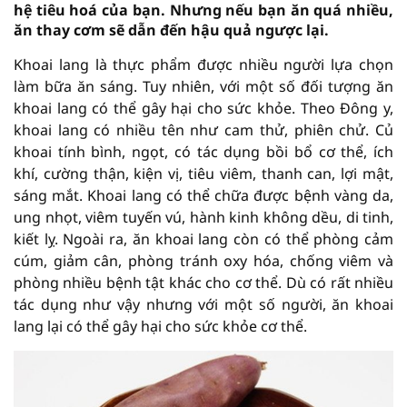
hệ tiêu hoá của bạn. Nhưng nếu bạn ăn quá nhiều,
ăn thay cơm sẽ dẫn đến hậu quả ngược lại.
Khoai lang là thực phẩm được nhiều người lựa chọn
làm bữa ăn sáng. Tuy nhiên, với một số đối tượng ăn
khoai lang có thể gây hại cho sức khỏe. Theo Đông y,
khoai lang có nhiều tên như cam thử, phiên chử. Củ
khoai tính bình, ngọt, có tác dụng bồi bổ cơ thể, ích
khí, cường thận, kiện vị, tiêu viêm, thanh can, lợi mật,
sáng mắt. Khoai lang có thể chữa được bệnh vàng da,
ung nhọt, viêm tuyến vú, hành kinh không dều, di tinh,
kiết lỵ. Ngoài ra, ăn khoai lang còn có thể phòng cảm
cúm, giảm cân, phòng tránh oxy hóa, chống viêm và
phòng nhiều bệnh tật khác cho cơ thể. Dù có rất nhiều
tác dụng như vậy nhưng với một số người, ăn khoai
lang lại có thể gây hại cho sức khỏe cơ thể.