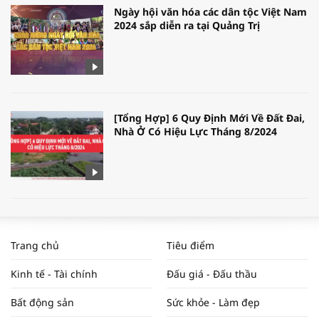
Ngày hội văn hóa các dân tộc Việt Nam
2024 sắp diễn ra tại Quảng Trị
[Tổng Hợp] 6 Quy Định Mới Về Đất Đai,
Nhà Ở Có Hiệu Lực Tháng 8/2024
WORLDBANK DỰ BÁO KINH TẾ VIỆT
NAM NĂM 2024 VÀ NĂM 2025 | NHỊP
Trang chủ
Tiêu điểm
ĐẬP THỊ TRƯỜNG #62
Kinh tế - Tài chính
Đấu giá - Đấu thầu
Bất động sản
Sức khỏe - Làm đẹp