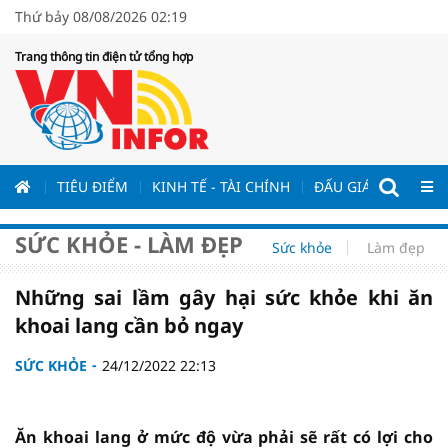
Thứ bảy 08/08/2026 02:19
Trang thông tin điện tử tổng hợp
ƯƠNG
TIÊU ĐIỂM
KINH TẾ - TÀI CHÍNH
ĐẤU GIÁ - ĐẤU THẦ
SỨC KHỎE - LÀM ĐẸP
Sức khỏe
Làm đẹp
Những sai lầm gây hại sức khỏe khi ăn
khoai lang cần bỏ ngay
SỨC KHỎE
24/12/2022 22:13
Ăn khoai lang ở mức độ vừa phải sẽ rất có lợi cho