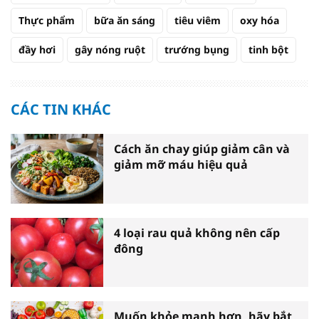
Thực phẩm
bữa ăn sáng
tiêu viêm
oxy hóa
đầy hơi
gây nóng ruột
trướng bụng
tinh bột
CÁC TIN KHÁC
Cách ăn chay giúp giảm cân và
giảm mỡ máu hiệu quả
4 loại rau quả không nên cấp
đông
Muốn khỏe mạnh hơn, hãy bắt