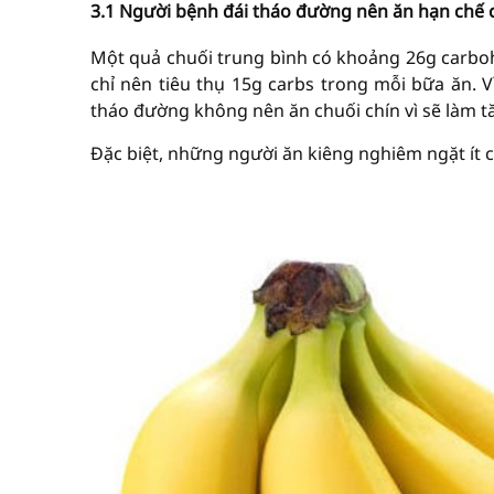
3.1 Người bệnh đái tháo đ
ườ
ng nên ăn h
ạ
n ch
ế
Một quả chuối trung bình có khoảng 26g carbo
chỉ nên tiêu thụ 15g carbs trong mỗi bữa ăn. V
tháo đường không nên ăn chuối chín vì sẽ làm 
Đặc biệt, những người ăn kiêng nghiêm ngặt ít 