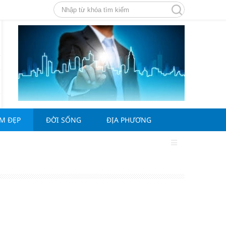
ÀM ĐẸP
ĐỜI SỐNG
ĐỊA PHƯƠNG