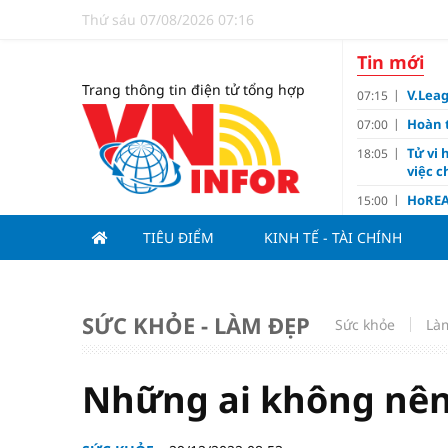
Thứ sáu 07/08/2026 07:16
Tin mới
Trang thông tin điện tử tổng hợp
V.Leag
07:15
Hoàn 
07:00
Tử vi 
18:05
việc 
HoREA
15:00
dự án
TIÊU ĐIỂM
KINH TẾ - TÀI CHÍNH
Hút vố
15:00
Động 
13:15
Nghiê
13:00
SỨC KHỎE - LÀM ĐẸP
Sức khỏe
Là
Vì sa
11:00
Dùng l
10:10
Những ai không nên
Giá v
10:10