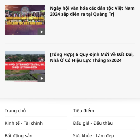
Ngày hội văn hóa các dân tộc Việt Nam
2024 sắp diễn ra tại Quảng Trị
[Tổng Hợp] 6 Quy Định Mới Về Đất Đai,
Nhà Ở Có Hiệu Lực Tháng 8/2024
WORLDBANK DỰ BÁO KINH TẾ VIỆT
NAM NĂM 2024 VÀ NĂM 2025 | NHỊP
Trang chủ
Tiêu điểm
ĐẬP THỊ TRƯỜNG #62
Kinh tế - Tài chính
Đấu giá - Đấu thầu
Bất động sản
Sức khỏe - Làm đẹp