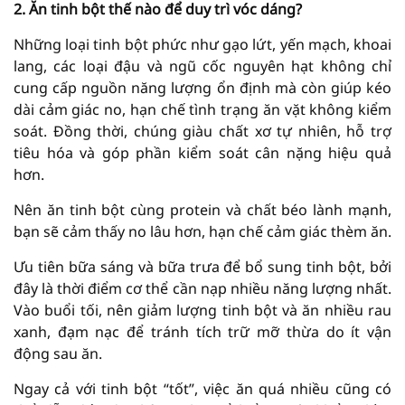
2. Ăn tinh bột thế nào để duy trì vóc dáng?
Những loại tinh bột phức như gạo lứt, yến mạch, khoai
lang, các loại đậu và ngũ cốc nguyên hạt không chỉ
cung cấp nguồn năng lượng ổn định mà còn giúp kéo
dài cảm giác no, hạn chế tình trạng ăn vặt không kiểm
soát. Đồng thời, chúng giàu chất xơ tự nhiên, hỗ trợ
tiêu hóa và góp phần kiểm soát cân nặng hiệu quả
hơn.
Nên ăn tinh bột cùng protein và chất béo lành mạnh,
bạn sẽ cảm thấy no lâu hơn, hạn chế cảm giác thèm ăn.
Ưu tiên bữa sáng và bữa trưa để bổ sung tinh bột, bởi
đây là thời điểm cơ thể cần nạp nhiều năng lượng nhất.
Vào buổi tối, nên giảm lượng tinh bột và ăn nhiều rau
xanh, đạm nạc để tránh tích trữ mỡ thừa do ít vận
động sau ăn.
Ngay cả với tinh bột “tốt”, việc ăn quá nhiều cũng có