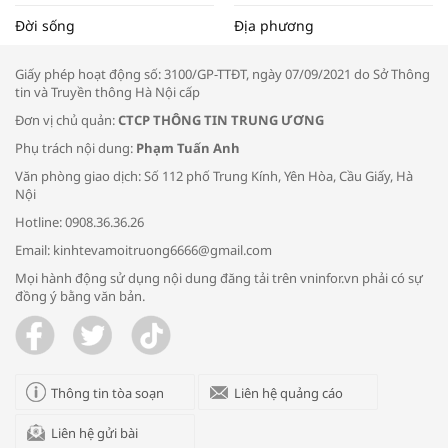
Tọa đàm “Xúc tiến thương mại: Khơi
Đời sống
Địa phương
thông đầu ra cho sản phẩm OCOP”
Giấy phép hoạt động số: 3100/GP-TTĐT, ngày 07/09/2021 do Sở Thông
tin và Truyền thông Hà Nội cấp
Đơn vị chủ quản:
CTCP THÔNG TIN TRUNG ƯƠNG
Phụ trách nội dung:
Phạm Tuấn Anh
Bác sĩ tư vấn cách phòng tránh bệnh
Văn phòng giao dịch: Số 112 phố Trung Kính, Yên Hòa, Cầu Giấy, Hà
đường hô hấp trong thời tiết giao mùa
Nội
Hotline: 0908.36.36.26
Email: kinhtevamoitruong6666@gmail.com
Mọi hành động sử dụng nội dung đăng tải trên vninfor.vn phải có sự
đồng ý bằng văn bản.
Trao yêu thương cho em
Thông tin tòa soạn
Liên hệ quảng cáo
Liên hệ gửi bài