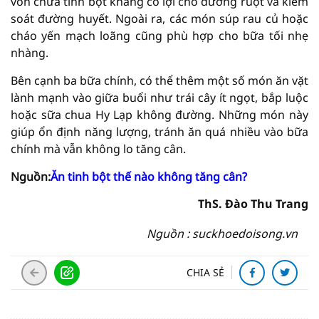
vốn chứa tinh bột kháng có lợi cho đường ruột và kiểm
soát đường huyết. Ngoài ra, các món súp rau củ hoặc
cháo yến mạch loãng cũng phù hợp cho bữa tối nhẹ
nhàng.
Bên cạnh ba bữa chính, có thể thêm một số món ăn vặt
lành mạnh vào giữa buổi như trái cây ít ngọt, bắp luộc
hoặc sữa chua Hy Lạp không đường. Những món này
giúp ổn định năng lượng, tránh ăn quá nhiều vào bữa
chính mà vẫn không lo tăng cân.
Nguồn:
Ăn tinh bột thế nào không tăng cân?
ThS. Đào Thu Trang
Nguồn : suckhoedoisong.vn
CHIA SẺ