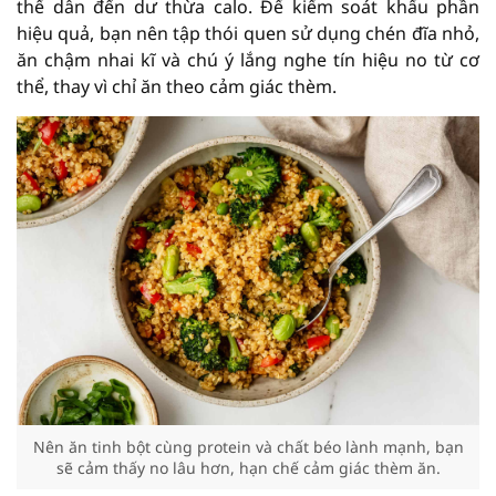
thể dẫn đến dư thừa calo. Để kiểm soát khẩu phần
hiệu quả, bạn nên tập thói quen sử dụng chén đĩa nhỏ,
ăn chậm nhai kĩ và chú ý lắng nghe tín hiệu no từ cơ
thể, thay vì chỉ ăn theo cảm giác thèm.
Nên ăn tinh bột cùng protein và chất béo lành mạnh, bạn
sẽ cảm thấy no lâu hơn, hạn chế cảm giác thèm ăn.