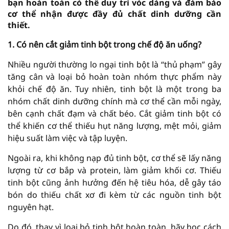
bạn hoàn toàn có thể duy trì vóc dáng và đảm bảo
cơ thể nhận được đầy đủ chất dinh dưỡng cần
thiết.
1. Có nên cắt giảm tinh bột trong chế độ ăn uống?
Nhiều người thường lo ngại tinh bột là “thủ phạm” gây
tăng cân và loại bỏ hoàn toàn nhóm thực phẩm này
khỏi chế độ ăn. Tuy nhiên, tinh bột là một trong ba
nhóm chất dinh dưỡng chính mà cơ thể cần mỗi ngày,
bên cạnh chất đạm và chất béo. Cắt giảm tinh bột có
thể khiến cơ thể thiếu hụt năng lượng, mệt mỏi, giảm
hiệu suất làm việc và tập luyện.
Ngoài ra, khi không nạp đủ tinh bột, cơ thể sẽ lấy năng
lượng từ cơ bắp và protein, làm giảm khối cơ. Thiếu
tinh bột cũng ảnh hưởng đến hệ tiêu hóa, dễ gây táo
bón do thiếu chất xơ đi kèm từ các nguồn tinh bột
nguyên hạt.
Do đó, thay vì loại bỏ tinh bột hoàn toàn, hãy học cách