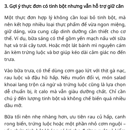
3. Gợi ý thực đơn có tinh bột nhưng vẫn hỗ trợ giữ cân
Một thực đơn hợp lý không cần loại bỏ tinh bột, mà
nên kết hợp nhiều loại thực phẩm để vừa ngon miệng,
giữ dáng, vừa cung cấp dinh dưỡng cần thiết cho cơ
thể. Ví dụ, bữa sáng có thể gồm yến mạch nấu với sữa
hạt và trái cây tươi. Hoặc một lát bánh mì nguyên cám
ăn kèm trứng luộc và bơ giúp kéo dài cảm giác no đến
trưa.
Vào bữa trưa, có thể dùng cơm gạo lứt với thịt gà nạc,
rau luộc và đậu hũ hấp. Nếu muốn đổi vị, món salad
khoai lang trộn cá ngừ và trứng luộc cũng là lựa chọn
dễ chuẩn bị, ít calo mà vẫn giàu dưỡng chất. Chỉ cần
chú ý đến lượng tinh bột và không chế biến quá nhiều
dầu mỡ.
Bữa tối nên nhẹ nhàng hơn, ưu tiên rau củ hấp, canh
rong biển, trứng luộc hoặc một phần nhỏ cơm nguội –