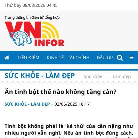
Thứ bảy 08/08/2026 04:45
Trang thông tin điện tử tổng hợp
ƯƠNG
TIÊU ĐIỂM
KINH TẾ - TÀI CHÍNH
ĐẤU GIÁ - ĐẤU THẦ
SỨC KHỎE - LÀM ĐẸP
Sức khỏe
Làm đẹp
Ăn tinh bột thế nào không tăng cân?
SỨC KHỎE - LÀM ĐẸP
03/05/2025 18:17
Tinh bột không phải là 'kẻ thù' của cân nặng như
nhiều người vẫn nghĩ. Nếu ăn tinh bột đúng cách,