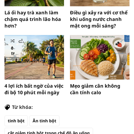
Lá ổi hay trà xanh làm
Điều gì xảy ra với cơ thể
chậm quá trình lão hóa
khi uống nước chanh
hơn?
mật ong mỗi sáng?
4 lợi ích bất ngờ của việc
Mẹo giảm cân không
đi bộ 10 phút mỗi ngày
cần tính calo
Từ khóa:
tinh bột
Ăn tinh bột
cắt giảm tinh bột trong chế độ ăn uống