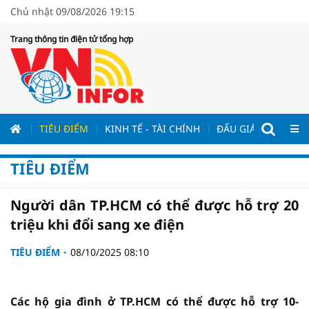
Chủ nhật 09/08/2026 19:15
Trang thông tin điện tử tổng hợp
ƯƠNG
TIÊU ĐIỂM
KINH TẾ - TÀI CHÍNH
ĐẤU GIÁ - ĐẤU THẦ
TIÊU ĐIỂM
Người dân TP.HCM có thể được hỗ trợ 20
triệu khi đổi sang xe điện
TIÊU ĐIỂM
08/10/2025 08:10
Các hộ gia đình ở TP.HCM có thể được hỗ trợ 10-