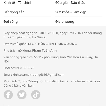
Kinh tế - Tài chính
Đấu giá - Đấu thầu
Bất động sản
Sức khỏe - Làm đẹp
Tọa đàm “Xúc tiến thương mại: Khơi
Đời sống
Địa phương
thông đầu ra cho sản phẩm OCOP”
Giấy phép hoạt động số: 3100/GP-TTĐT, ngày 07/09/2021 do Sở Thông
tin và Truyền thông Hà Nội cấp
Đơn vị chủ quản:
CTCP THÔNG TIN TRUNG ƯƠNG
Phụ trách nội dung:
Phạm Tuấn Anh
Bác sĩ tư vấn cách phòng tránh bệnh
Văn phòng giao dịch: Số 112 phố Trung Kính, Yên Hòa, Cầu Giấy, Hà
đường hô hấp trong thời tiết giao mùa
Nội
Hotline: 0908.36.36.26
Email: kinhtevamoitruong6666@gmail.com
Mọi hành động sử dụng nội dung đăng tải trên vninfor.vn phải có sự
đồng ý bằng văn bản.
Trao yêu thương cho em