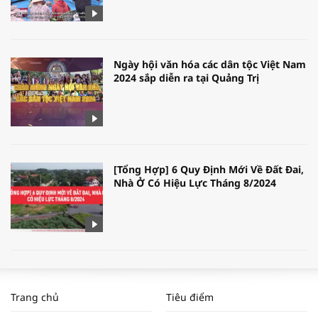
Ngày hội văn hóa các dân tộc Việt Nam
2024 sắp diễn ra tại Quảng Trị
[Tổng Hợp] 6 Quy Định Mới Về Đất Đai,
Nhà Ở Có Hiệu Lực Tháng 8/2024
WORLDBANK DỰ BÁO KINH TẾ VIỆT
NAM NĂM 2024 VÀ NĂM 2025 | NHỊP
Trang chủ
Tiêu điểm
ĐẬP THỊ TRƯỜNG #62