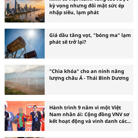
kỳ vọng nhưng đối mặt sức ép
nhập siêu, lạm phát
Giá dầu tăng vọt, "bóng ma" lạm
phát sẽ trở lại?
"Chìa khóa" cho an ninh năng
lượng châu Á - Thái Bình Dương
Hành trình 9 năm vì một Việt
Nam nhân ái: Cộng đồng VNV sơ
kết hoạt động và vinh danh các
tấm gương thiện nguyện tiêu
biểu toàn quốc