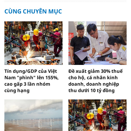
CÙNG CHUYÊN MỤC
Tín dụng/GDP của Việt
Đề xuất giảm 30% thuế
Nam "phình" lên 155%,
cho hộ, cá nhân kinh
cao gấp 3 lần nhóm
doanh, doanh nghiệp
cùng hạng
thu dưới 10 tỷ đồng