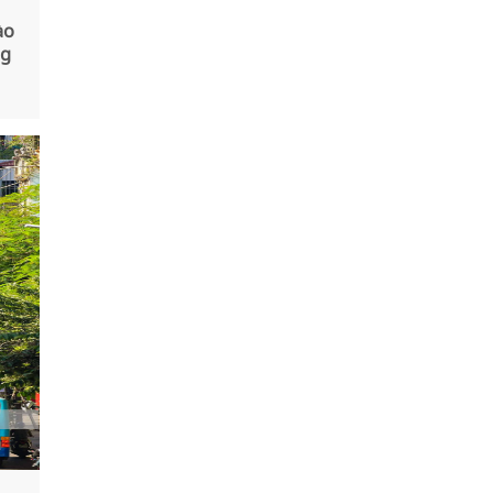
ào
ng