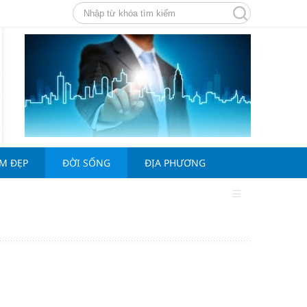
ÀM ĐẸP
ĐỜI SỐNG
ĐỊA PHƯƠNG