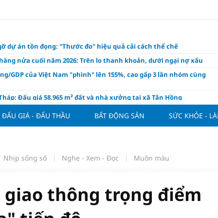
ỡ dự án tồn đọng: "Thước đo" hiệu quả cải cách thể chế
hàng nửa cuối năm 2026: Trên lo thanh khoản, dưới ngại nợ xấu
ụng/GDP của Việt Nam "phình" lên 155%, cao gấp 3 lần nhóm cùng
háp: Đấu giá 58.965 m² đất và nhà xưởng tại xã Tân Hồng
n Đình Bắc tỏa sáng với cú đúp giúp tuyển Việt Nam hạ Campuchia
ĐẤU GIÁ - ĐẤU THẦU
BẤT ĐỘNG SẢN
SỨC KHỎE - L
ASEAN Cup 2026
ng hôm nay 8/8: Vàng thế giới "nhảy vọt"
ổ phiếu IPO có được phân bổ dòng vốn mới từ nâng hạng thị trường?
Nhịp sống số
Nghe - Xem - Đọc
Muôn màu
ch của nước chanh gừng
ần tiền gửi Kho bạc Nhà nước: Không chỉ 4 ngân hàng được lợi
 giao thông trọng điểm
hôm nay, xem tử vi 12 con giáp hôm nay ngày 8/8/2026: Tuổi Mão kinh
 thuận lợi