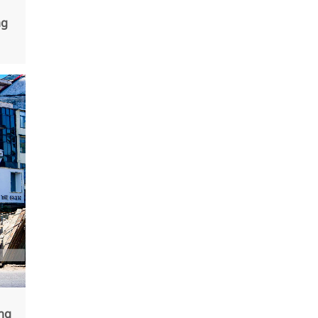
ng
ng