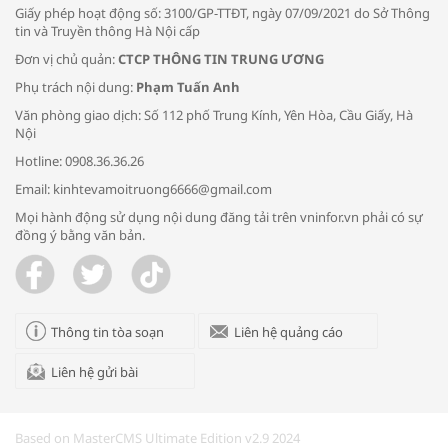
Giấy phép hoạt động số: 3100/GP-TTĐT, ngày 07/09/2021 do Sở Thông
tin và Truyền thông Hà Nội cấp
Đơn vị chủ quản:
CTCP THÔNG TIN TRUNG ƯƠNG
Phụ trách nội dung:
Phạm Tuấn Anh
Bác sĩ tư vấn cách phòng tránh bệnh
Văn phòng giao dịch: Số 112 phố Trung Kính, Yên Hòa, Cầu Giấy, Hà
đường hô hấp trong thời tiết giao mùa
Nội
Hotline: 0908.36.36.26
Email: kinhtevamoitruong6666@gmail.com
Mọi hành động sử dụng nội dung đăng tải trên vninfor.vn phải có sự
đồng ý bằng văn bản.
Trao yêu thương cho em
Thông tin tòa soạn
Liên hệ quảng cáo
Liên hệ gửi bài
Kon Tum giải cứu nạn nhân bị lừa bán
sang Campuchia
Based on MasterCMS Ultimate Edition v2.9 2024