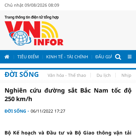
Chủ nhật 09/08/2026 08:09
Trang thông tin điện tử tổng hợp
ƯƠNG
TIÊU ĐIỂM
KINH TẾ - TÀI CHÍNH
ĐẤU GIÁ - ĐẤU THẦ
ĐỜI SỐNG
Văn hóa - Thể thao
Du lịch
Nhịp s
Nghiên cứu đường sắt Bắc Nam tốc độ
250 km/h
ĐỜI SỐNG
06/11/2022 17:27
Bộ Kế hoạch và Đầu tư và Bộ Giao thông vận tải