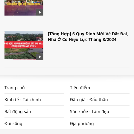
[Tổng Hợp] 6 Quy Định Mới Về Đất Đai,
Nhà Ở Có Hiệu Lực Tháng 8/2024
WORLDBANK DỰ BÁO KINH TẾ VIỆT
NAM NĂM 2024 VÀ NĂM 2025 | NHỊP
Trang chủ
Tiêu điểm
ĐẬP THỊ TRƯỜNG #62
Kinh tế - Tài chính
Đấu giá - Đấu thầu
Bất động sản
Sức khỏe - Làm đẹp
Tọa đàm “Xúc tiến thương mại: Khơi
Đời sống
Địa phương
thông đầu ra cho sản phẩm OCOP”