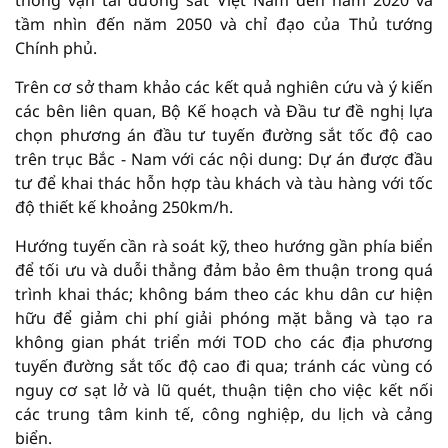
thông vận tải đường sắt Việt Nam đến năm 2020 và
tầm nhìn đến năm 2050 và chỉ đạo của Thủ tướng
Chính phủ.
Trên cơ sở tham khảo các kết quả nghiên cứu và ý kiến
các bên liên quan, Bộ Kế hoạch và Đầu tư đề nghị lựa
chọn phương án đầu tư tuyến đường sắt tốc độ cao
trên trục Bắc - Nam với các nội dung: Dự án được đầu
tư để khai thác hỗn hợp tàu khách và tàu hàng với tốc
độ thiết kế khoảng 250km/h.
Hướng tuyến cần rà soát kỹ, theo hướng gần phía biển
để tối ưu và duỗi thẳng đảm bảo êm thuận trong quá
trình khai thác; không bám theo các khu dân cư hiện
hữu để giảm chi phí giải phóng mặt bằng và tạo ra
không gian phát triển mới TOD cho các địa phương
tuyến đường sắt tốc độ cao đi qua; tránh các vùng có
nguy cơ sạt lở và lũ quét, thuận tiện cho việc kết nối
các trung tâm kinh tế, công nghiệp, du lịch và cảng
biển.