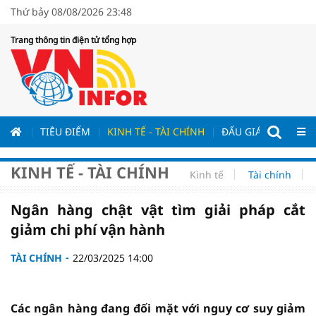
Thứ bảy 08/08/2026 23:48
Trang thông tin điện tử tổng hợp
ƯƠNG
TIÊU ĐIỂM
KINH TẾ - TÀI CHÍNH
ĐẤU GIÁ - ĐẤU THẦ
KINH TẾ - TÀI CHÍNH
Kinh tế
Tài chính
Ngân hàng chật vật tìm giải pháp cắt
giảm chi phí vận hành
TÀI CHÍNH
22/03/2025 14:00
Các ngân hàng đang đối mặt với nguy cơ suy giảm