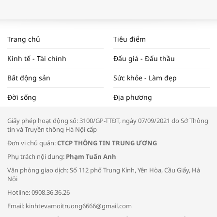
WORLDBANK DỰ BÁO KINH TẾ VIỆT
NAM NĂM 2024 VÀ NĂM 2025 | NHỊP
Trang chủ
Tiêu điểm
ĐẬP THỊ TRƯỜNG #62
Kinh tế - Tài chính
Đấu giá - Đấu thầu
Bất động sản
Sức khỏe - Làm đẹp
Tọa đàm “Xúc tiến thương mại: Khơi
Đời sống
Địa phương
thông đầu ra cho sản phẩm OCOP”
Giấy phép hoạt động số: 3100/GP-TTĐT, ngày 07/09/2021 do Sở Thông
tin và Truyền thông Hà Nội cấp
Đơn vị chủ quản:
CTCP THÔNG TIN TRUNG ƯƠNG
Phụ trách nội dung:
Phạm Tuấn Anh
Bác sĩ tư vấn cách phòng tránh bệnh
Văn phòng giao dịch: Số 112 phố Trung Kính, Yên Hòa, Cầu Giấy, Hà
đường hô hấp trong thời tiết giao mùa
Nội
Hotline: 0908.36.36.26
Email: kinhtevamoitruong6666@gmail.com