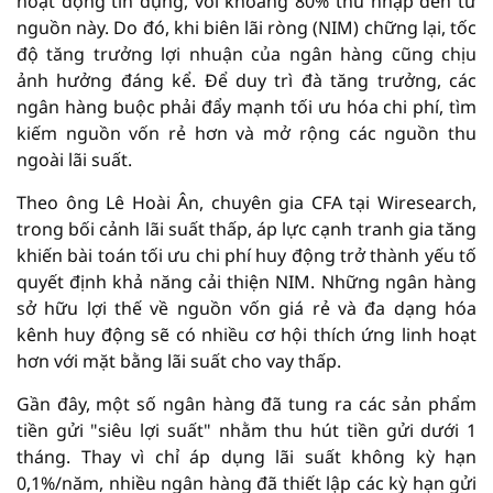
hoạt động tín dụng, với khoảng 80% thu nhập đến từ
nguồn này. Do đó, khi biên lãi ròng (NIM) chững lại, tốc
độ tăng trưởng lợi nhuận của ngân hàng cũng chịu
ảnh hưởng đáng kể. Để duy trì đà tăng trưởng, các
ngân hàng buộc phải đẩy mạnh tối ưu hóa chi phí, tìm
kiếm nguồn vốn rẻ hơn và mở rộng các nguồn thu
ngoài lãi suất.
Theo ông Lê Hoài Ân, chuyên gia CFA tại Wiresearch,
trong bối cảnh lãi suất thấp, áp lực cạnh tranh gia tăng
khiến bài toán tối ưu chi phí huy động trở thành yếu tố
quyết định khả năng cải thiện NIM. Những ngân hàng
sở hữu lợi thế về nguồn vốn giá rẻ và đa dạng hóa
kênh huy động sẽ có nhiều cơ hội thích ứng linh hoạt
hơn với mặt bằng lãi suất cho vay thấp.
Gần đây, một số ngân hàng đã tung ra các sản phẩm
tiền gửi "siêu lợi suất" nhằm thu hút tiền gửi dưới 1
tháng. Thay vì chỉ áp dụng lãi suất không kỳ hạn
0,1%/năm, nhiều ngân hàng đã thiết lập các kỳ hạn gửi