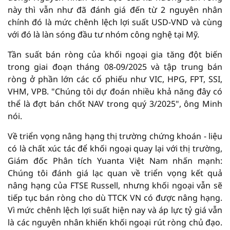
này thì vẫn như đã đánh giá đến từ 2 nguyên nhân
chính đó là mức chênh lệch lợi suất USD-VND và cùng
với đó là làn sóng đầu tư nhóm công nghệ tại Mỹ.
Tần suất bán ròng của khối ngoại gia tăng đột biến
trong giai đoạn tháng 08-09/2025 và tập trung bán
ròng ở phần lớn các cổ phiếu như VIC, HPG, FPT, SSI,
VHM, VPB. "Chúng tôi dự đoán nhiều khả năng đây có
thể là đợt bán chốt NAV trong quý 3/2025", ông Minh
nói.
Về triển vọng nâng hạng thị trường chứng khoán - liệu
có là chất xúc tác để khối ngoại quay lại với thị trường,
Giám đốc Phân tích Yuanta Việt Nam nhấn mạnh:
Chúng tôi đánh giá lạc quan về triển vọng kết quả
nâng hạng của FTSE Russell, nhưng khối ngoại vẫn sẽ
tiếp tục bán ròng cho dù TTCK VN có được nâng hạng.
Vì mức chênh lệch lợi suất hiện nay và áp lực tỷ giá vẫn
là các nguyên nhân khiến khối ngoại rút ròng chủ đạo.