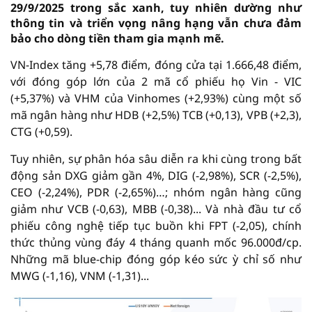
29/9/2025 trong sắc xanh, tuy nhiên dường như
thông tin và triển vọng nâng hạng vẫn chưa đảm
bảo cho dòng tiền tham gia mạnh mẽ.
VN-Index tăng +5,78 điểm, đóng cửa tại 1.666,48 điểm,
với đóng góp lớn của 2 mã cổ phiếu họ Vin - VIC
(+5,37%) và VHM của Vinhomes (+2,93%) cùng một số
mã ngân hàng như HDB (+2,5%) TCB (+0,13), VPB (+2,3),
CTG (+0,59).
Tuy nhiên, sự phân hóa sâu diễn ra khi cùng trong bất
động sản DXG giảm gần 4%, DIG (-2,98%), SCR (-2,5%),
CEO (-2,24%), PDR (-2,65%)…; nhóm ngân hàng cũng
giảm như VCB (-0,63), MBB (-0,38)... Và nhà đầu tư cổ
phiếu công nghệ tiếp tục buồn khi FPT (-2,05), chính
thức thủng vùng đáy 4 tháng quanh mốc 96.000đ/cp.
Những mã blue-chip đóng góp kéo sức ỳ chỉ số như
MWG (-1,16), VNM (-1,31)...