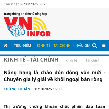
Chủ nhật 09/08/2026 09:25
Trang thông tin điện tử tổng hợp
ƯƠNG
TIÊU ĐIỂM
KINH TẾ - TÀI CHÍNH
ĐẤU GIÁ - ĐẤU THẦ
KINH TẾ - TÀI CHÍNH
Kinh tế
Tài chính
Nâng hạng là chào đón dòng vốn mới -
Chuyên gia lý giải về khối ngoại bán ròng
CHỨNG KHOÁN
01/10/2025 15:00
Thị trường chứng khoán chốt phiên đầu tuần