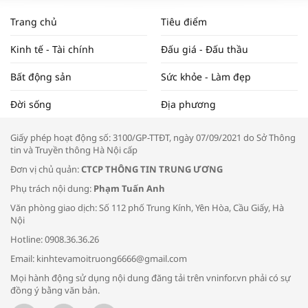
WORLDBANK DỰ BÁO KINH TẾ VIỆT
NAM NĂM 2024 VÀ NĂM 2025 | NHỊP
Trang chủ
Tiêu điểm
ĐẬP THỊ TRƯỜNG #62
Kinh tế - Tài chính
Đấu giá - Đấu thầu
Bất động sản
Sức khỏe - Làm đẹp
Tọa đàm “Xúc tiến thương mại: Khơi
Đời sống
Địa phương
thông đầu ra cho sản phẩm OCOP”
Giấy phép hoạt động số: 3100/GP-TTĐT, ngày 07/09/2021 do Sở Thông
tin và Truyền thông Hà Nội cấp
Đơn vị chủ quản:
CTCP THÔNG TIN TRUNG ƯƠNG
Phụ trách nội dung:
Phạm Tuấn Anh
Bác sĩ tư vấn cách phòng tránh bệnh
Văn phòng giao dịch: Số 112 phố Trung Kính, Yên Hòa, Cầu Giấy, Hà
đường hô hấp trong thời tiết giao mùa
Nội
Hotline: 0908.36.36.26
Email: kinhtevamoitruong6666@gmail.com
Mọi hành động sử dụng nội dung đăng tải trên vninfor.vn phải có sự
đồng ý bằng văn bản.
Trao yêu thương cho em