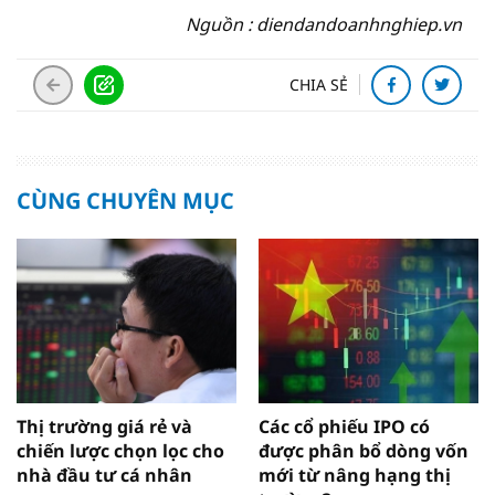
Nguồn : diendandoanhnghiep.vn
CHIA SẺ
CÙNG CHUYÊN MỤC
Thị trường giá rẻ và
Các cổ phiếu IPO có
chiến lược chọn lọc cho
được phân bổ dòng vốn
nhà đầu tư cá nhân
mới từ nâng hạng thị