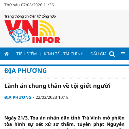
Thứ sáu 07/08/2026 11:36
Trang thông tin điện tử tổng hợp
ƯƠNG
TIÊU ĐIỂM
KINH TẾ - TÀI CHÍNH
ĐẤU GIÁ - ĐẤU THẦ
ĐỊA PHƯƠNG
Lãnh án chung thân về tội giết người
ĐỊA PHƯƠNG
22/03/2023 10:18
Ngày 21/3, Tòa án nhân dân tỉnh Trà Vinh mở phiên
tòa hình sự xét xử sơ thẩm, tuyên phạt Nguyễn