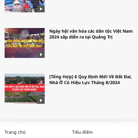
Ngày hội văn hóa các dân tộc Việt Nam
2024 sắp diễn ra tại Quảng Trị
[Tổng Hợp] 6 Quy Định Mới Về Đất Đai,
Nhà Ở Có Hiệu Lực Tháng 8/2024
WORLDBANK DỰ BÁO KINH TẾ VIỆT
NAM NĂM 2024 VÀ NĂM 2025 | NHỊP
Trang chủ
Tiêu điểm
ĐẬP THỊ TRƯỜNG #62