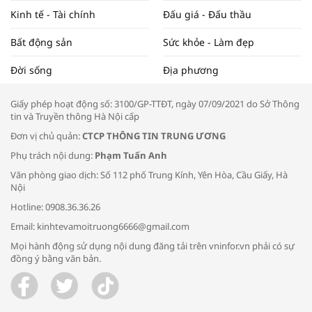
Kinh tế - Tài chính
Đấu giá - Đấu thầu
Bất động sản
Sức khỏe - Làm đẹp
Tọa đàm “Xúc tiến thương mại: Khơi
Đời sống
Địa phương
thông đầu ra cho sản phẩm OCOP”
Giấy phép hoạt động số: 3100/GP-TTĐT, ngày 07/09/2021 do Sở Thông
tin và Truyền thông Hà Nội cấp
Đơn vị chủ quản:
CTCP THÔNG TIN TRUNG ƯƠNG
Phụ trách nội dung:
Phạm Tuấn Anh
Bác sĩ tư vấn cách phòng tránh bệnh
Văn phòng giao dịch: Số 112 phố Trung Kính, Yên Hòa, Cầu Giấy, Hà
đường hô hấp trong thời tiết giao mùa
Nội
Hotline: 0908.36.36.26
Email: kinhtevamoitruong6666@gmail.com
Mọi hành động sử dụng nội dung đăng tải trên vninfor.vn phải có sự
đồng ý bằng văn bản.
Trao yêu thương cho em