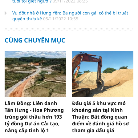
tuổi tội giết người?
09/11/2022 08:25
Vụ đốt nhà ở Hưng Yên: Ba người con gái có thể bị truất
quyền thừa kế
05/11/2022 10:55
CÙNG CHUYÊN MỤC
Lâm Đồng: Liên danh
Đấu giá 5 khu vực mỏ
Tân Hưng - Hoa Phương
khoáng sản tại Ninh
trúng gói thầu hơn 193
Thuận: Bất đồng quan
tỷ đồng Dự án Cải tạo,
điểm về đánh giá hồ sơ
nâng cấp tỉnh lộ 1
tham gia đấu giá