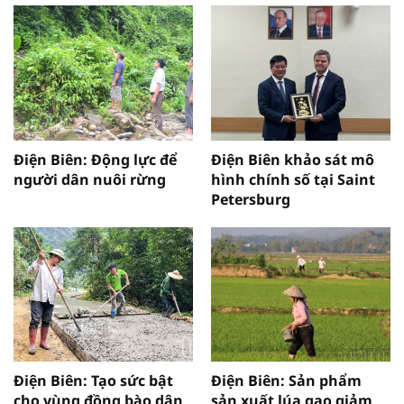
Điện Biên: Động lực để
Điện Biên khảo sát mô
người dân nuôi rừng
hình chính số tại Saint
Petersburg
Điện Biên: Tạo sức bật
Điện Biên: Sản phẩm
cho vùng đồng bào dân
sản xuất lúa gạo giảm