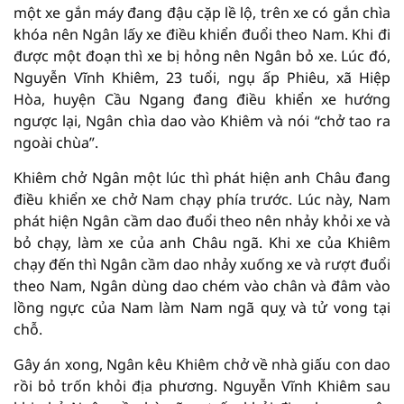
một xe gắn máy đang đậu cặp lề lộ, trên xe có gắn chìa
khóa nên Ngân lấy xe điều khiển đuổi theo Nam. Khi đi
được một đoạn thì xe bị hỏng nên Ngân bỏ xe. Lúc đó,
Nguyễn Vĩnh Khiêm, 23 tuổi, ngụ ấp Phiêu, xã Hiệp
Hòa, huyện Cầu Ngang đang điều khiển xe hướng
ngược lại, Ngân chìa dao vào Khiêm và nói “chở tao ra
ngoài chùa”.
Khiêm chở Ngân một lúc thì phát hiện anh Châu đang
điều khiển xe chở Nam chạy phía trước. Lúc này, Nam
phát hiện Ngân cầm dao đuổi theo nên nhảy khỏi xe và
bỏ chạy, làm xe của anh Châu ngã. Khi xe của Khiêm
chạy đến thì Ngân cầm dao nhảy xuống xe và rượt đuổi
theo Nam, Ngân dùng dao chém vào chân và đâm vào
lồng ngực của Nam làm Nam ngã quỵ và tử vong tại
chỗ.
Gây án xong, Ngân kêu Khiêm chở về nhà giấu con dao
rồi bỏ trốn khỏi địa phương. Nguyễn Vĩnh Khiêm sau