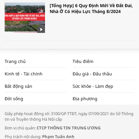
[Tổng Hợp] 6 Quy Định Mới Về Đất Đai,
Nhà Ở Có Hiệu Lực Tháng 8/2024
WORLDBANK DỰ BÁO KINH TẾ VIỆT
NAM NĂM 2024 VÀ NĂM 2025 | NHỊP
Trang chủ
Tiêu điểm
ĐẬP THỊ TRƯỜNG #62
Kinh tế - Tài chính
Đấu giá - Đấu thầu
Bất động sản
Sức khỏe - Làm đẹp
Tọa đàm “Xúc tiến thương mại: Khơi
Đời sống
Địa phương
thông đầu ra cho sản phẩm OCOP”
Giấy phép hoạt động số: 3100/GP-TTĐT, ngày 07/09/2021 do Sở Thông
tin và Truyền thông Hà Nội cấp
Đơn vị chủ quản:
CTCP THÔNG TIN TRUNG ƯƠNG
Phụ trách nội dung:
Phạm Tuấn Anh