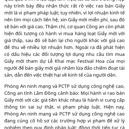
này trình bày đều nhận thức rất rõ việc rao bán Giấy
mời là vi phạm pháp luật; tuy nhiên, vì lợi nhuận kinh tế
nên tìm mọi cách liên hệ, xin Giấy mời miễn phí, sau đó
sẽ bán với giá cao. Thậm chí, cơ quan Công an còn phát
hiện đối tượng có hành vi mua hàng loạt Giấy mời với
giá thấp, sau đó sẽ bán lại cho người khác với giá cao
để thu về nhiều lợi nhuận hơn. Ngoài ra đã phát hiện
có dấu hiệu các đối tượng lợi dụng nhu cầu tìm mua
Giấy mời tham dự Lễ Khai mạc Festival Hoa của mọi
người để bán giấy mời giả nhằm lừa đảo chiếm đoạt tài
sản, dẫn đến việc thiệt hại về kinh tế của người dân.
Phòng An ninh mạng và PCTP sử dụng công nghệ cao,
Công an tỉnh Lâm Đồng cảnh báo: Mọi hành vi rao bán
Giấy mời với các giá tiền khác nhau là hành vi cung cấp
thông tin sai sự thật, vi phạm pháp luật. Hiện nay,
Phòng An ninh mạng và PCTP sử dụng công nghệ cao
đang củng cố hồ sơ các trường hợp vi phạm để xử lý
nghiêm theo quy định pháp luật; đồng thời tiếp tục rà