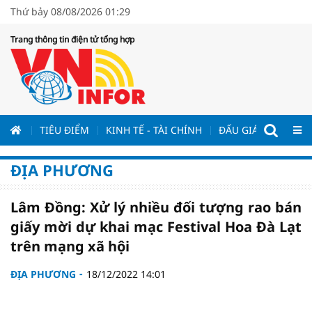
Thứ bảy 08/08/2026 01:29
Trang thông tin điện tử tổng hợp
ƯƠNG
TIÊU ĐIỂM
KINH TẾ - TÀI CHÍNH
ĐẤU GIÁ - ĐẤU THẦ
ĐỊA PHƯƠNG
Lâm Đồng: Xử lý nhiều đối tượng rao bán
giấy mời dự khai mạc Festival Hoa Đà Lạt
trên mạng xã hội
ĐỊA PHƯƠNG
18/12/2022 14:01