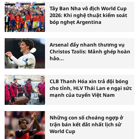
Tây Ban Nha vô địch World Cup
2026: Khi nghệ thuật kiểm soát
bóp nghẹt Argentina
Arsenal đẩy nhanh thương vụ
Christos Tzolis: Mảnh ghép hoàn
hảo...
CLB Thanh Hóa xin trả đội bóng
cho tỉnh, HLV Thái Lan e ngại sức
mạnh của tuyển Việt Nam
Những con số choáng ngợp ở
trận bán kết đắt nhất lịch sử
World Cup