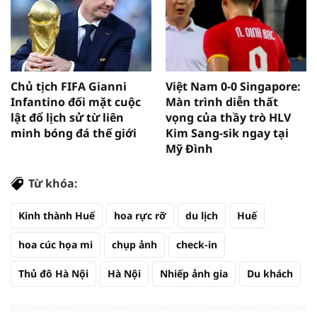
Chủ tịch FIFA Gianni
Việt Nam 0-0 Singapore:
Infantino đối mặt cuộc
Màn trình diễn thất
lật đổ lịch sử từ liên
vọng của thầy trò HLV
minh bóng đá thế giới
Kim Sang-sik ngay tại
Mỹ Đình
Từ khóa:
Kinh thành Huế
hoa rực rỡ
du lịch
Huế
hoa cúc họa mi
chụp ảnh
check-in
Thủ đô Hà Nội
Hà Nội
Nhiếp ảnh gia
Du khách