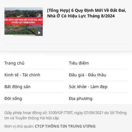
[Tổng Hợp] 6 Quy Định Mới Về Đất Đai,
Nhà Ở Có Hiệu Lực Tháng 8/2024
WORLDBANK DỰ BÁO KINH TẾ VIỆT
NAM NĂM 2024 VÀ NĂM 2025 | NHỊP
Trang chủ
Tiêu điểm
ĐẬP THỊ TRƯỜNG #62
Kinh tế - Tài chính
Đấu giá - Đấu thầu
Bất động sản
Sức khỏe - Làm đẹp
Tọa đàm “Xúc tiến thương mại: Khơi
Đời sống
Địa phương
thông đầu ra cho sản phẩm OCOP”
Giấy phép hoạt động số: 3100/GP-TTĐT, ngày 07/09/2021 do Sở Thông
tin và Truyền thông Hà Nội cấp
Đơn vị chủ quản:
CTCP THÔNG TIN TRUNG ƯƠNG