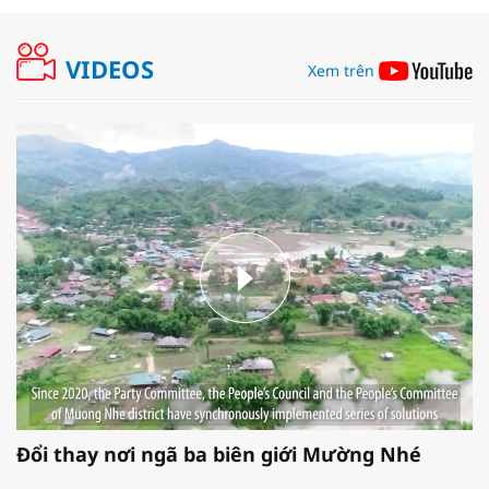
VIDEOS
Xem trên
Đổi thay nơi ngã ba biên giới Mường Nhé