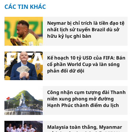
CÁC TIN KHÁC
Neymar bị chỉ trích là tiền đạo tệ
nhất lịch sử tuyển Brazil dù sở
hữu kỷ lục ghi bàn
Kế hoạch 10 tỷ USD của FIFA: Bán
cổ phần World Cup và làn sóng
phản đối dữ dội
Công nhận cụm tượng đài Thanh
niên xung phong mở đường
Hạnh Phúc thành điểm du lịch
Malaysia toàn thắng, Myanmar