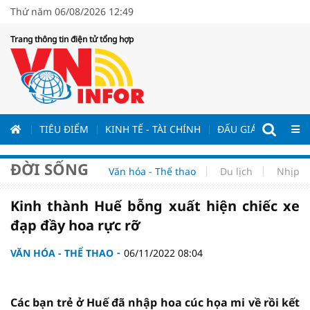
Thứ năm 06/08/2026 12:49
Trang thông tin điện tử tổng hợp
ƯƠNG
TIÊU ĐIỂM
KINH TẾ - TÀI CHÍNH
ĐẤU GIÁ - ĐẤU THẦ
ĐỜI SỐNG
Văn hóa - Thể thao
Du lịch
Nhịp s
Kinh thành Huế bỗng xuất hiện chiếc xe
đạp đầy hoa rực rỡ
VĂN HÓA - THỂ THAO
06/11/2022 08:04
Các bạn trẻ ở Huế đã nhập hoa cúc họa mi về rồi kết