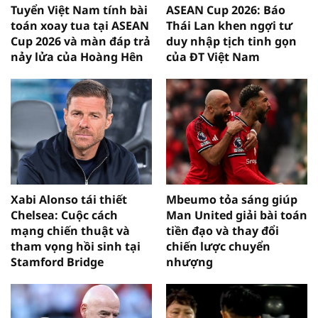
Tuyển Việt Nam tính bài
ASEAN Cup 2026: Báo
toán xoay tua tại ASEAN
Thái Lan khen ngợi tư
Cup 2026 và màn đáp trả
duy nhập tịch tinh gọn
nảy lửa của Hoàng Hên
của ĐT Việt Nam
Xabi Alonso tái thiết
Mbeumo tỏa sáng giúp
Chelsea: Cuộc cách
Man United giải bài toán
mạng chiến thuật và
tiền đạo và thay đổi
tham vọng hồi sinh tại
chiến lược chuyển
Stamford Bridge
nhượng