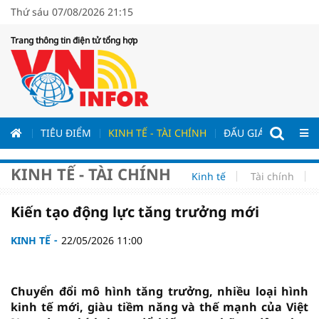
Thứ sáu 07/08/2026 21:15
Trang thông tin điện tử tổng hợp
ƯƠNG
TIÊU ĐIỂM
KINH TẾ - TÀI CHÍNH
ĐẤU GIÁ - ĐẤU THẦ
KINH TẾ - TÀI CHÍNH
Kinh tế
Tài chính
Kiến tạo động lực tăng trưởng mới
KINH TẾ
22/05/2026 11:00
Chuyển đổi mô hình tăng trưởng, nhiều loại hình
kinh tế mới, giàu tiềm năng và thế mạnh của Việt