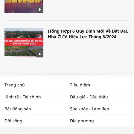
[Tổng Hợp] 6 Quy Định Mới Về Đất Đai,
Nhà Ở Có Hiệu Lực Tháng 8/2024
WORLDBANK DỰ BÁO KINH TẾ VIỆT
NAM NĂM 2024 VÀ NĂM 2025 | NHỊP
Trang chủ
Tiêu điểm
ĐẬP THỊ TRƯỜNG #62
Kinh tế - Tài chính
Đấu giá - Đấu thầu
Bất động sản
Sức khỏe - Làm đẹp
Tọa đàm “Xúc tiến thương mại: Khơi
Đời sống
Địa phương
thông đầu ra cho sản phẩm OCOP”