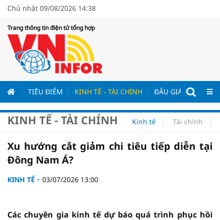
Chủ nhật 09/08/2026 14:38
Trang thông tin điện tử tổng hợp
ƯƠNG
TIÊU ĐIỂM
KINH TẾ - TÀI CHÍNH
ĐẤU GIÁ - ĐẤU THẦ
KINH TẾ - TÀI CHÍNH
Kinh tế
Tài chính
Xu hướng cắt giảm chi tiêu tiếp diễn tại
Đông Nam Á?
KINH TẾ
03/07/2026 13:00
Các chuyên gia kinh tế dự báo quá trình phục hồi