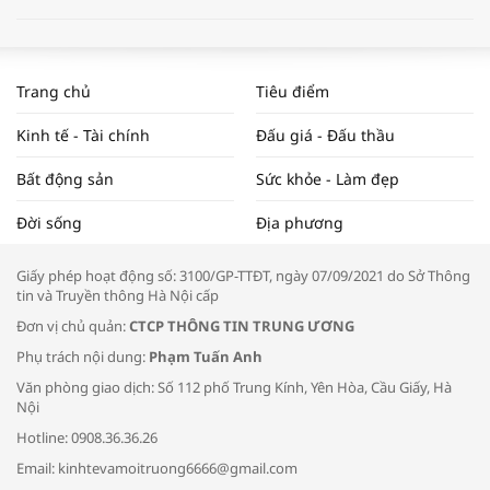
WORLDBANK DỰ BÁO KINH TẾ VIỆT
NAM NĂM 2024 VÀ NĂM 2025 | NHỊP
Trang chủ
Tiêu điểm
ĐẬP THỊ TRƯỜNG #62
Kinh tế - Tài chính
Đấu giá - Đấu thầu
Bất động sản
Sức khỏe - Làm đẹp
Tọa đàm “Xúc tiến thương mại: Khơi
Đời sống
Địa phương
thông đầu ra cho sản phẩm OCOP”
Giấy phép hoạt động số: 3100/GP-TTĐT, ngày 07/09/2021 do Sở Thông
tin và Truyền thông Hà Nội cấp
Đơn vị chủ quản:
CTCP THÔNG TIN TRUNG ƯƠNG
Phụ trách nội dung:
Phạm Tuấn Anh
Bác sĩ tư vấn cách phòng tránh bệnh
Văn phòng giao dịch: Số 112 phố Trung Kính, Yên Hòa, Cầu Giấy, Hà
đường hô hấp trong thời tiết giao mùa
Nội
Hotline: 0908.36.36.26
Email: kinhtevamoitruong6666@gmail.com