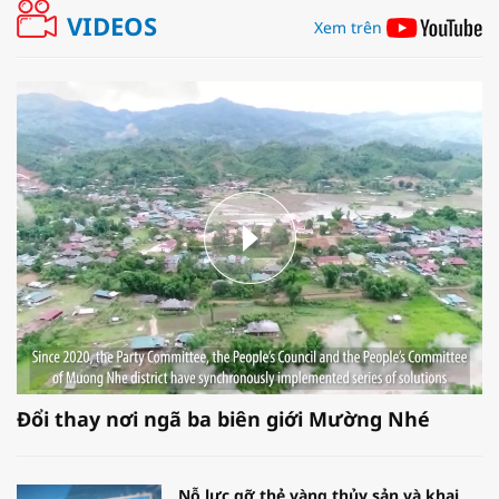
VIDEOS
Xem trên
Đổi thay nơi ngã ba biên giới Mường Nhé
Nỗ lực gỡ thẻ vàng thủy sản và khai