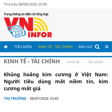
Thứ bảy 08/08/2026 23:58
Trang thông tin điện tử tổng hợp
ƯƠNG
TIÊU ĐIỂM
KINH TẾ - TÀI CHÍNH
ĐẤU GIÁ - ĐẤU THẦ
KINH TẾ - TÀI CHÍNH
Kinh tế
Tài chính
Khủng hoảng kim cương ở Việt Nam:
Người tiêu dùng mất niềm tin, kim
cương mất giá
THỊ TRƯỜNG
06/07/2026 10:45