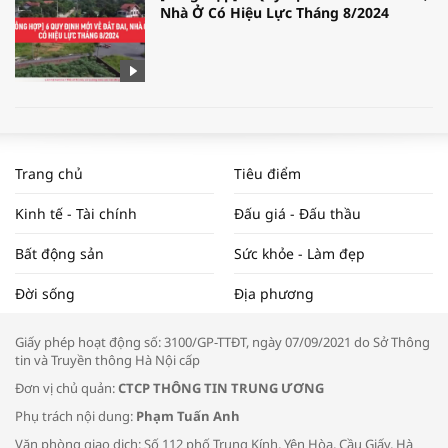
Nhà Ở Có Hiệu Lực Tháng 8/2024
WORLDBANK DỰ BÁO KINH TẾ VIỆT
NAM NĂM 2024 VÀ NĂM 2025 | NHỊP
Trang chủ
Tiêu điểm
ĐẬP THỊ TRƯỜNG #62
Kinh tế - Tài chính
Đấu giá - Đấu thầu
Bất động sản
Sức khỏe - Làm đẹp
Tọa đàm “Xúc tiến thương mại: Khơi
Đời sống
Địa phương
thông đầu ra cho sản phẩm OCOP”
Giấy phép hoạt động số: 3100/GP-TTĐT, ngày 07/09/2021 do Sở Thông
tin và Truyền thông Hà Nội cấp
Đơn vị chủ quản:
CTCP THÔNG TIN TRUNG ƯƠNG
Phụ trách nội dung:
Phạm Tuấn Anh
Bác sĩ tư vấn cách phòng tránh bệnh
Văn phòng giao dịch: Số 112 phố Trung Kính, Yên Hòa, Cầu Giấy, Hà