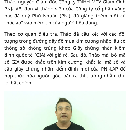
Thảo, nguyên Giám đốc Công ty TNHH MTV Giám định
PNJ-LAB, đơn vị thành viên của Công ty cổ phần vàng
bạc đá quý Phú Nhuận (PNJ), đã giáng thêm một cú
"nốc ao" vào niềm tin của người tiêu dùng.
Theo cơ quan điều tra, Thảo đã câu kết với các đối
tượng trong đường dây để mua kim cương nhập lậu có
thông số không trùng khớp Giấy chứng nhận kiểm
định quốc tế (GIA) với giá rẻ. Sau đó, Thảo mài bỏ mã
số GIA được khắc trên kim cương, khắc lại mã số và
cấp giấy chứng nhận kiểm định mới của PNJ-LAP để
hợp thức hóa nguồn gốc, bán ra thị trường nhằm thu
lợi bất chính.