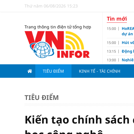
Thứ năm 06/08/2026 15:23
Tin mới
Trang thông tin điện tử tổng hợp
HoREA
15:00
dự án
Hút vố
15:00
Động 
13:15
Nghiê
13:00
Vì sa
11:00
TIÊU ĐIỂM
KINH TẾ - TÀI CHÍNH
Dùng l
10:10
Giá v
10:10
Tuyển 
10:07
TIÊU ĐIỂM
nảy l
Đề xu
09:15
Kiến tạo chính sách
Khơi 
09:00