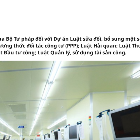
của Bộ Tư pháp đối với Dự án Luật sửa đổi, bổ sung một s
ơng thức đối tác công tư (PPP); Luật Hải quan; Luật Th
 Đầu tư công; Luật Quản lý, sử dụng tài sản công.