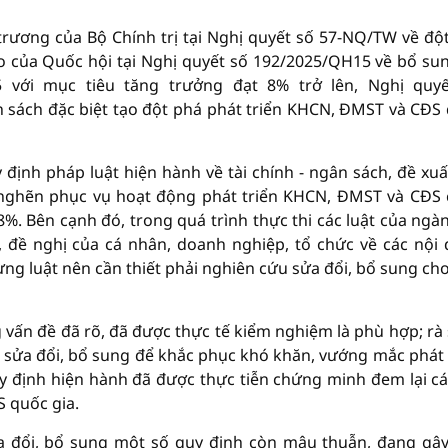
rương của Bộ Chính trị tại Nghị quyết số 57-NQ/TW về độ
o của Quốc hội tại Nghị quyết số 192/2025/QH15 về bổ su
5 với mục tiêu tăng trưởng đạt 8% trở lên, Nghị quy
h sách đặc biệt tạo đột phá phát triển KHCN, ĐMST và CĐS
 định pháp luật hiện hành về tài chính - ngân sách, đề xuấ
m nghẽn phục vụ hoạt động phát triển KHCN, ĐMST và CĐS
%. Bên cạnh đó, trong quá trình thực thi các luật của ngàn
, đề nghị của cá nhân, doanh nghiệp, tổ chức về các nội
ừng luật nên cần thiết phải nghiên cứu sửa đổi, bổ sung ch
 vấn đề đã rõ, đã được thực tế kiểm nghiệm là phù hợp; rà 
 sửa đổi, bổ sung để khắc phục khó khăn, vướng mắc phát 
 định hiện hành đã được thực tiễn chứng minh đem lại cá
 quốc gia.
a đổi, bổ sung một số quy định còn mâu thuẫn, đang gâ