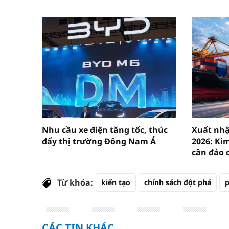
Nhu cầu xe điện tăng tốc, thúc
Xuất nh
đẩy thị trường Đông Nam Á
2026: Ki
cân đảo 
Từ khóa:
kiến tạo
chính sách đột phá
p
CÁC TIN KHÁC