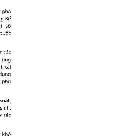
t phá
ng Kế
ết số
 quốc
t các
 cũng
h tài
 dung
o phù
soát,
sinh.
c tác
y khó