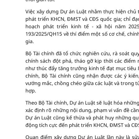
Việc xây dựng Dự án Luật nhằm thực hiện chủ t
phát triển KHCN, ĐMST và CĐS quốc gia; chỉ đạ
hoạch phát triển kinh tế - xã hội năm 202
193/2025/QH15 về thí điểm một số cơ chế, chín
gia.
Bộ Tài chính đã tổ chức nghiên cứu, rà soát quy
chính sách đột phá, tháo gỡ kịp thời các điể
như thúc đẩy tăng trưởng kinh tế đạt mục tiêu 8
chính, Bộ Tài chính cũng nhận được các ý kiến
vướng mắc, chồng chéo giữa các luật và trong t
hợp.
Theo Bộ Tài chính, Dự án Luật sẽ luật hóa những
xác định rõ những nội dung, phạm vi vấn đề cần
Dự án Luật cũng kế thừa và phát huy những quy
động tích cực đến phát triển KHCN, ĐMST và CĐS
Quan điểm xây dựng Dự án Luật lần này là sử