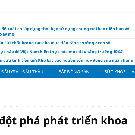
 đề xuất chỉ áp dụng thời hạn sử dụng chung cư theo niên hạn với
 xây mới
n FDI chất lượng cao cho mục tiêu tăng trưởng 2 con số
lực nào để Việt Nam hiện thực hóa mục tiêu tăng trưởng 10%?
n cứu tính tiền gửi Kho bạc vào nguồn vốn huy động của ngân hàng
o Mỹ cùng Nhật Bản "nâng đỡ" đồng yên?
ĐẤU GIÁ - ĐẤU THẦU
BẤT ĐỘNG SẢN
SỨC KHỎE - L
á tía tô thế nào để hỗ trợ làm đẹp da, mượt tóc?
àng hôm nay 6/8: "Nhảy vọt" sau một đêm
Việt Nam tính bài toán xoay tua tại ASEAN Cup 2026 và màn đáp trả
ửa của Hoàng Hên
ất đưa kim cương vào ngành nghề kinh doanh có điều kiện như vàn
 đột phá phát triển khoa
thông nguồn cung vật liệu xây dựng