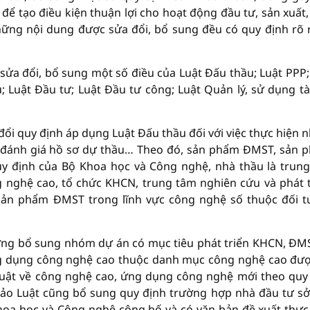
để tạo điều kiện thuận lợi cho hoạt động đầu tư, sản xuất,
hững nội dung được sửa đổi, bổ sung đều có quy định rõ 
 sửa đổi, bổ sung một số điều của Luật Đấu thầu; Luật PPP;
 Luật Đầu tư; Luật Đầu tư công; Luật Quản lý, sử dụng tà
đổi quy định áp dụng Luật Đấu thầu đối với việc thực hiện 
 đánh giá hồ sơ dự thầu… Theo đó, sản phẩm ĐMST, sản 
uy định của Bộ Khoa học và Công nghệ, nhà thầu là trun
nghệ cao, tổ chức KHCN, trung tâm nghiên cứu và phát t
sản phẩm ĐMST trong lĩnh vực công nghệ số thuộc đối 
ướng bổ sung nhóm dự án có mục tiêu phát triển KHCN, ĐM
ng dụng công nghệ cao thuộc danh mục công nghệ cao đư
 luật về công nghệ cao, ứng dụng công nghệ mới theo quy
hảo Luật cũng bổ sung quy định trường hợp nhà đầu tư s
oa học và Công nghệ công bố và có văn bản đề xuất thực