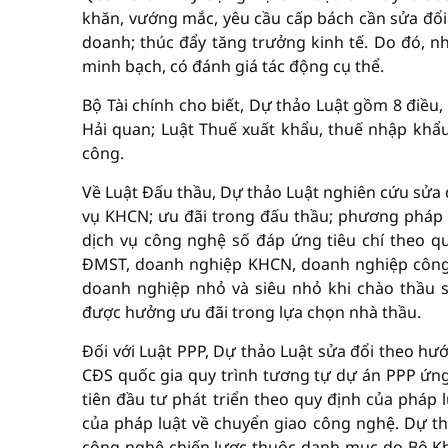
khăn, vướng mắc, yêu cầu cấp bách cần sửa đổi 
doanh; thúc đẩy tăng trưởng kinh tế. Do đó, n
minh bạch, có đánh giá tác động cụ thể.
Bộ Tài chính cho biết, Dự thảo Luật gồm 8 điều,
Hải quan; Luật Thuế xuất khẩu, thuế nhập khẩu;
công.
Về Luật Đấu thầu, Dự thảo Luật nghiên cứu sửa 
vụ KHCN; ưu đãi trong đấu thầu; phương pháp
dịch vụ công nghệ số đáp ứng tiêu chí theo q
ĐMST, doanh nghiệp KHCN, doanh nghiệp công 
doanh nghiệp nhỏ và siêu nhỏ khi chào thầu 
được hưởng ưu đãi trong lựa chọn nhà thầu.
Đối với Luật PPP, Dự thảo Luật sửa đổi theo h
CĐS quốc gia quy trình tương tự dự án PPP ứ
tiên đầu tư phát triển theo quy định của pháp
của pháp luật về chuyển giao công nghệ. Dự t
công nghệ chiến lược thuộc danh mục do Bộ Kh