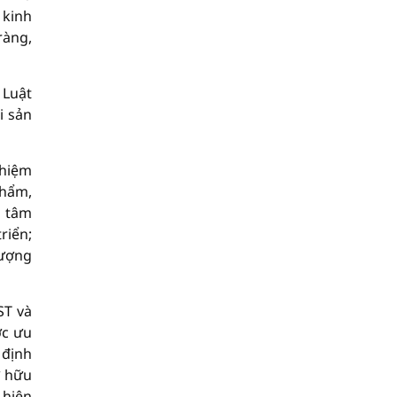
 kinh
ràng,
 Luật
i sản
nhiệm
phẩm,
g tâm
riển;
tượng
ST và
ợc ưu
 định
ở hữu
 hiện