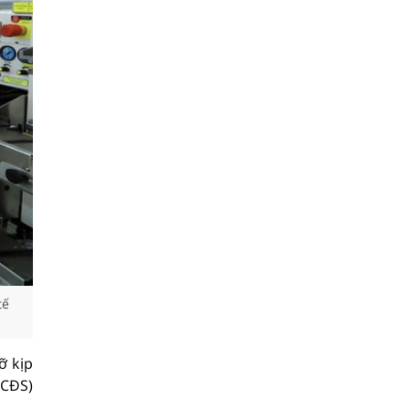
tế
ỡ kịp
(CĐS)