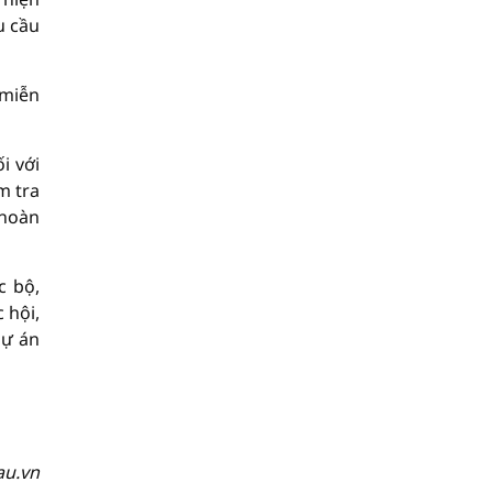
u cầu
 miễn
i với
m tra
 hoàn
c bộ,
 hội,
Dự án
au.vn