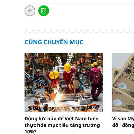
CÙNG CHUYÊN MỤC
Động lực nào để Việt Nam hiện
Vì sao M
thực hóa mục tiêu tăng trưởng
đỡ" đồng
10%?