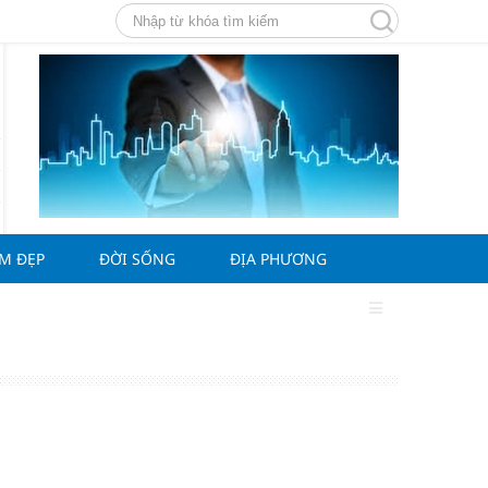
ÀM ĐẸP
ĐỜI SỐNG
ĐỊA PHƯƠNG
g