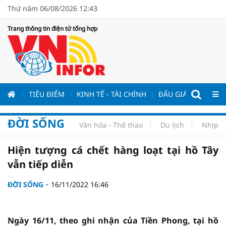
Thứ năm 06/08/2026 12:43
Trang thông tin điện tử tổng hợp
ƯƠNG
TIÊU ĐIỂM
KINH TẾ - TÀI CHÍNH
ĐẤU GIÁ - ĐẤU THẦ
ĐỜI SỐNG
Văn hóa - Thể thao
Du lịch
Nhịp s
Hiện tượng cá chết hàng loạt tại hồ Tây
vẫn tiếp diễn
ĐỜI SỐNG
16/11/2022 16:46
Ngày 16/11, theo ghi nhận của Tiền Phong, tại hồ