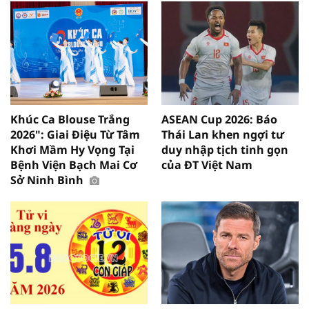
Khúc Ca Blouse Trắng
ASEAN Cup 2026: Báo
2026": Giai Điệu Từ Tâm
Thái Lan khen ngợi tư
Khơi Mầm Hy Vọng Tại
duy nhập tịch tinh gọn
Bệnh Viện Bạch Mai Cơ
của ĐT Việt Nam
Sở Ninh Bình