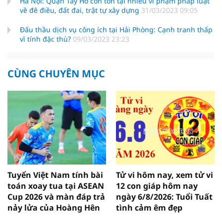
Hà Nội: Quận Tây Hồ còn tồn tại nhiều vi phạm pháp luật
về đê điều, đất đai, trật tự xây dựng
31/03/2023 09:05
Đấu thầu dịch vụ công ích tại Hải Phòng: Cạnh tranh thấp
vì tính đặc thù?
09/03/2023 23:23
CÙNG CHUYÊN MỤC
Tuyển Việt Nam tính bài
Tử vi hôm nay, xem tử vi
toán xoay tua tại ASEAN
12 con giáp hôm nay
Cup 2026 và màn đáp trả
ngày 6/8/2026: Tuổi Tuất
nảy lửa của Hoàng Hên
tình cảm êm đẹp