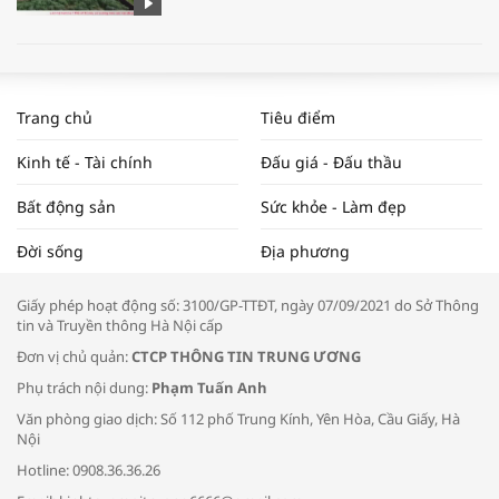
WORLDBANK DỰ BÁO KINH TẾ VIỆT
NAM NĂM 2024 VÀ NĂM 2025 | NHỊP
Trang chủ
Tiêu điểm
ĐẬP THỊ TRƯỜNG #62
Kinh tế - Tài chính
Đấu giá - Đấu thầu
Bất động sản
Sức khỏe - Làm đẹp
Tọa đàm “Xúc tiến thương mại: Khơi
Đời sống
Địa phương
thông đầu ra cho sản phẩm OCOP”
Giấy phép hoạt động số: 3100/GP-TTĐT, ngày 07/09/2021 do Sở Thông
tin và Truyền thông Hà Nội cấp
Đơn vị chủ quản:
CTCP THÔNG TIN TRUNG ƯƠNG
Phụ trách nội dung:
Phạm Tuấn Anh
Bác sĩ tư vấn cách phòng tránh bệnh
Văn phòng giao dịch: Số 112 phố Trung Kính, Yên Hòa, Cầu Giấy, Hà
đường hô hấp trong thời tiết giao mùa
Nội
Hotline: 0908.36.36.26