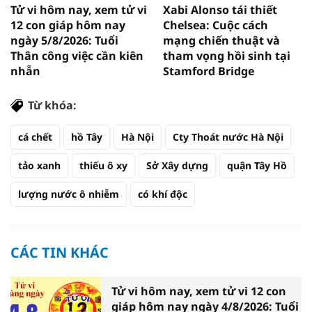
Tử vi hôm nay, xem tử vi
Xabi Alonso tái thiết
12 con giáp hôm nay
Chelsea: Cuộc cách
ngày 5/8/2026: Tuổi
mạng chiến thuật và
Thân công việc cần kiên
tham vọng hồi sinh tại
nhẫn
Stamford Bridge
Từ khóa:
cá chết
hồ Tây
Hà Nội
Cty Thoát nước Hà Nội
tảo xanh
thiếu ô xy
Sở Xây dựng
quận Tây Hồ
lượng nước ô nhiễm
có khí độc
CÁC TIN KHÁC
Tử vi hôm nay, xem tử vi 12 con
giáp hôm nay ngày 4/8/2026: Tuổi