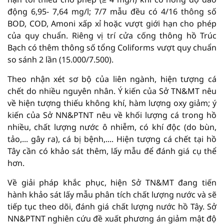
động 6,95- 7,64 mg/l; 7/7 mẫu đều có 4/16 thông số
BOD, COD, Amoni xấp xỉ hoặc vượt giới hạn cho phép
của quy chuẩn. Riêng vị trí cửa cống thông hồ Trúc
Bạch có thêm thông số tổng Coliforms vượt quy chuẩn
so sánh 2 lần (15.000/7.500).
Theo nhận xét sơ bộ của liên ngành, hiện tượng cá
chết do nhiều nguyên nhân. Ý kiến của Sở TN&MT nêu
về hiện tượng thiếu không khí, hàm lượng oxy giảm; ý
kiến của Sở NN&PTNT nêu về khối lượng cá trong hồ
nhiều, chất lượng nước ô nhiễm, có khí độc (do bùn,
tảo,... gây ra), cá bị bệnh,.... Hiện tượng cá chết tại hồ
Tây cần có khảo sát thêm, lấy mẫu để đánh giá cụ thể
hơn.
Về giải pháp khắc phục, hiện Sở TN&MT đang tiến
hành khảo sát lấy mẫu phân tích chất lượng nước và sẽ
tiếp tục theo dõi, đánh giá chất lượng nước hồ Tây. Sở
NN&PTNT nghiên cứu đề xuất phương án giảm mật độ