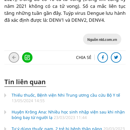
năm 2021 không có ca tử vong). Số ca mắc liên tục
tăng những tuần gần đây. Tuýp virus Dengue lưu hành
đã xác định được là: DENV1 và DENV2, DENV4.
Nguồn nld.com.vn
CHIA SẺ
Tin liên quan
Thiếu thuốc, Bệnh viện Nhi Trung ương cầu cứu Bộ Y tế
13/05/2024 14:55
Huyện Krông Ana: Nhiều học sinh nhập viện sau khi nhận
bóng bay từ người lạ
23/03/2023 11:44
Tự ý dùng thuốc nam, 2 trẻ bị bệnh thận nặng
20/03/2023