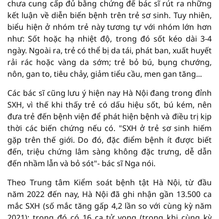
chưa cung cấp đủ bằng chứng để bác sĩ rút ra những
kết luận về diễn biến bệnh trên trẻ sơ sinh. Tuy nhiên,
biểu hiện ở nhóm trẻ này tương tự với nhóm lớn hơn
như: Sốt hoặc hạ nhiệt độ, trong đó sốt kéo dài 3-4
ngày. Ngoài ra, trẻ có thể bị da tái, phát ban, xuất huyết
rải rác hoặc vàng da sớm; trẻ bỏ bú, bụng chướng,
nôn, gan to, tiêu chảy, giảm tiểu cầu, men gan tăng...
Các bác sĩ cũng lưu ý hiện nay Hà Nội đang trong đỉnh
SXH, vì thế khi thấy trẻ có dấu hiệu sốt, bú kém, nên
đưa trẻ đến bệnh viện để phát hiện bệnh và điều trị kịp
thời các biến chứng nếu có. "SXH ở trẻ sơ sinh hiếm
gặp trên thế giới. Do đó, đặc điểm bệnh ít được biết
đến, triệu chứng lâm sàng không đặc trưng, dễ dẫn
đến nhầm lẫn và bỏ sót"- bác sĩ Nga nói.
Theo Trung tâm Kiểm soát bệnh tật Hà Nội, từ đầu
năm 2022 đến nay, Hà Nội đã ghi nhận gần 13.500 ca
mắc SXH (số mắc tăng gấp 4,2 lần so với cùng kỳ năm
2021); trong đó có 16 ca tử vong (trong khi cùng kỳ