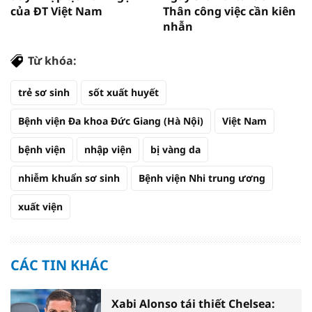
của ĐT Việt Nam
Thân công việc cần kiên
nhẫn
Từ khóa:
trẻ sơ sinh
sốt xuất huyết
Bệnh viện Đa khoa Đức Giang (Hà Nội)
Việt Nam
bệnh viện
nhập viện
bị vàng da
nhiễm khuẩn sơ sinh
Bệnh viện Nhi trung ương
xuất viện
CÁC TIN KHÁC
Xabi Alonso tái thiết Chelsea: