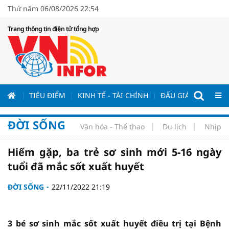
Thứ năm 06/08/2026 22:54
Trang thông tin điện tử tổng hợp
ƯƠNG
TIÊU ĐIỂM
KINH TẾ - TÀI CHÍNH
ĐẤU GIÁ - ĐẤU THẦ
ĐỜI SỐNG
Văn hóa - Thể thao
Du lịch
Nhịp s
Hiếm gặp, ba trẻ sơ sinh mới 5-16 ngày
tuổi đã mắc sốt xuất huyết
ĐỜI SỐNG
22/11/2022 21:19
3 bé sơ sinh mắc sốt xuất huyết điều trị tại Bệnh