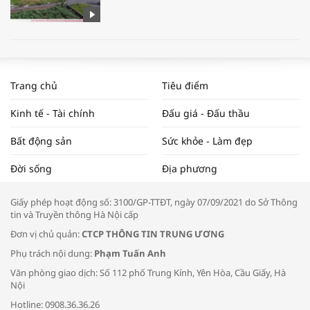
WORLDBANK DỰ BÁO KINH TẾ VIỆT
NAM NĂM 2024 VÀ NĂM 2025 | NHỊP
Trang chủ
Tiêu điểm
ĐẬP THỊ TRƯỜNG #62
Kinh tế - Tài chính
Đấu giá - Đấu thầu
Bất động sản
Sức khỏe - Làm đẹp
Tọa đàm “Xúc tiến thương mại: Khơi
Đời sống
Địa phương
thông đầu ra cho sản phẩm OCOP”
Giấy phép hoạt động số: 3100/GP-TTĐT, ngày 07/09/2021 do Sở Thông
tin và Truyền thông Hà Nội cấp
Đơn vị chủ quản:
CTCP THÔNG TIN TRUNG ƯƠNG
Phụ trách nội dung:
Phạm Tuấn Anh
Bác sĩ tư vấn cách phòng tránh bệnh
Văn phòng giao dịch: Số 112 phố Trung Kính, Yên Hòa, Cầu Giấy, Hà
đường hô hấp trong thời tiết giao mùa
Nội
Hotline: 0908.36.36.26