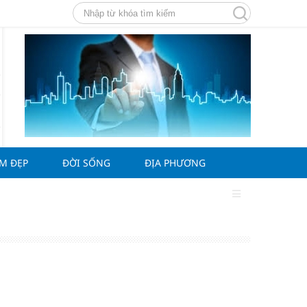
ÀM ĐẸP
ĐỜI SỐNG
ĐỊA PHƯƠNG