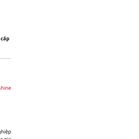
 cấp
shine
ghiệp