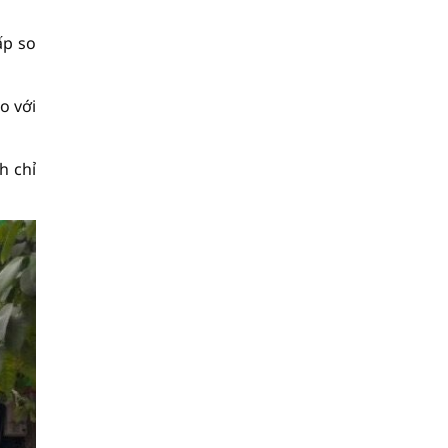
ấp so
o với
h chỉ