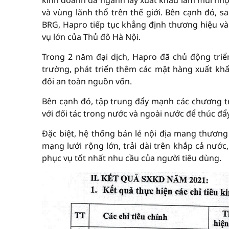
kinh doanh đa ngành lấy xuất khẩu làm mũi nhọ
và vùng lãnh thổ trên thế giới. Bên cạnh đó, s
BRG, Hapro tiếp tục khẳng định thương hiệu và 
vụ lớn của Thủ đô Hà Nội.
Trong 2 năm đại dịch, Hapro đã chủ động triể
trường, phát triển thêm các mặt hàng xuất kh
đối an toàn nguồn vốn.
Bên cạnh đó, tập trung đẩy mạnh các chương tr
với đối tác trong nước và ngoài nước để thúc đẩ
Đặc biệt, hệ thống bán lẻ nội địa mang thươ
mạng lưới rộng lớn, trải dài trên khắp cả nướ
phục vụ tốt nhất nhu cầu của người tiêu dùng.