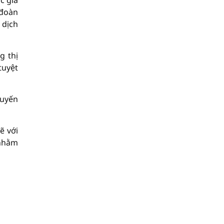
c gia
 đoàn
 dịch
g thị
tuyệt
tuyến
ẽ với
 nhằm