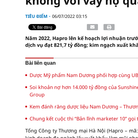
không với vay nợ qu
TIÊU ĐIỂM
06/07/2022 03:15
Năm 2022, Hapro lên kế hoạch lợi nhuận trướ
dịch vụ đạt 821,7 tỷ đồng; kim ngạch xuất khẩ
Bài liên quan
Dược Mỹ phẩm Nam Dương phối hợp cùng UBN
Soi khoản nợ hơn 14.000 tỷ đồng của Sunshin
Group
Kem đánh răng dược liệu Nam Dương – Thương 
Chung kết cuộc thi “Bản lĩnh marketer 10” gọi
Tổng Công ty Thương mại Hà Nội (Hapro – mã: