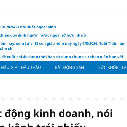
ue 2026/27 nới suất ngoại binh
thiện quy định người nước ngoài sở hữu nhà ở
hôm nay, xem tử vi 12 con giáp hôm nay ngày 7/8/2026: Tuổi Thân làm
chăm chỉ
 đề xuất chỉ áp dụng thời hạn sử dụng chung cư theo niên hạn với
 xây mới
ĐẤU GIÁ - ĐẤU THẦU
BẤT ĐỘNG SẢN
SỨC KHỎE - L
n FDI chất lượng cao cho mục tiêu tăng trưởng 2 con số
lực nào để Việt Nam hiện thực hóa mục tiêu tăng trưởng 10%?
n cứu tính tiền gửi Kho bạc vào nguồn vốn huy động của ngân hàng
o Mỹ cùng Nhật Bản "nâng đỡ" đồng yên?
á tía tô thế nào để hỗ trợ làm đẹp da, mượt tóc?
 động kinh doanh, nói
àng hôm nay 6/8: "Nhảy vọt" sau một đêm