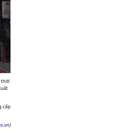
 thời
xuất
g cấp
s.vn)