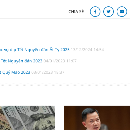
CHIA SẺ
ục vụ dịp Tết Nguyên đán Ất Tỵ 2025
13/12/2024 14:54
ụ Tết Nguyên đán 2023
04/01/2023 11:07
ết Quý Mão 2023
03/01/2023 18:37