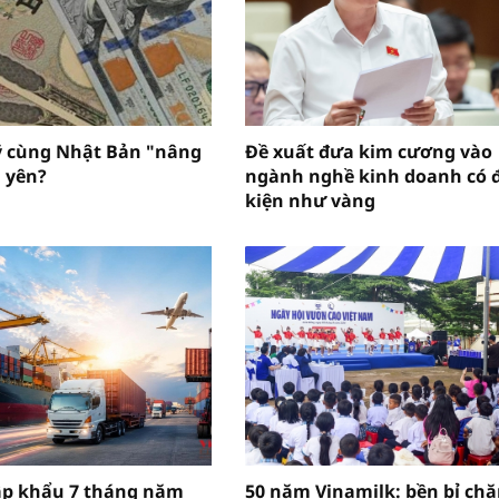
ỹ cùng Nhật Bản "nâng
Đề xuất đưa kim cương vào
 yên?
ngành nghề kinh doanh có 
kiện như vàng
ập khẩu 7 tháng năm
50 năm Vinamilk: bền bỉ ch