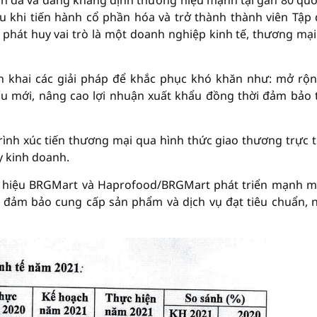
n đã và đang khẳng định thương hiệu mạnh tại gần 80 quố
au khi tiến hành cổ phần hóa và trở thành thành viên Tập
phát huy vai trò là một doanh nghiệp kinh tế, thương mại
n khai các giải pháp để khắc phục khó khăn như: mở rộn
ẩu mới, nâng cao lợi nhuận xuất khẩu đồng thời đảm bảo 
ình xúc tiến thương mại qua hình thức giao thương trực 
y kinh doanh.
ng hiệu BRGMart và Haprofood/BRGMart phát triển mạnh m
c, đảm bảo cung cấp sản phẩm và dịch vụ đạt tiêu chuẩn,