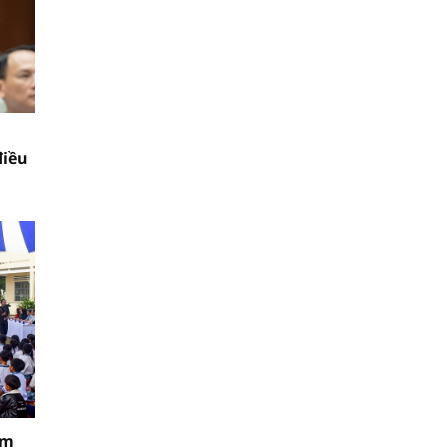
điều
ăm