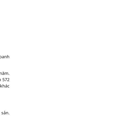
doanh
 năm.
n 572
 khác
 sản.