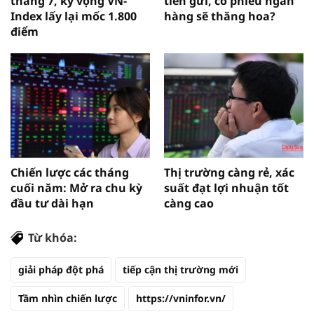
tháng 7, kỳ vọng VN-
tiền gửi, cổ phiếu ngân
Index lấy lại mốc 1.800
hàng sẽ thăng hoa?
điểm
Chiến lược các tháng
Thị trường càng rẻ, xác
cuối năm: Mở ra chu kỳ
suất đạt lợi nhuận tốt
đầu tư dài hạn
càng cao
Từ khóa:
giải pháp đột phá
tiếp cận thị trường mới
Tầm nhìn chiến lược
https://vninfor.vn/