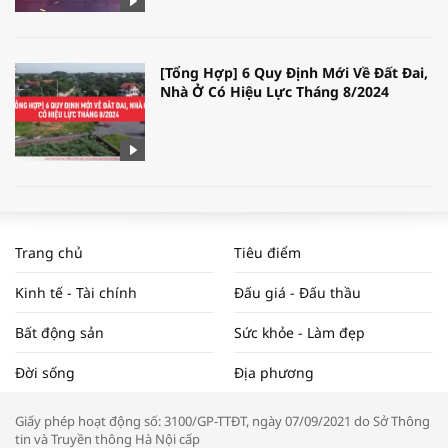
[Tổng Hợp] 6 Quy Định Mới Về Đất Đai,
Nhà Ở Có Hiệu Lực Tháng 8/2024
WORLDBANK DỰ BÁO KINH TẾ VIỆT
NAM NĂM 2024 VÀ NĂM 2025 | NHỊP
Trang chủ
Tiêu điểm
ĐẬP THỊ TRƯỜNG #62
Kinh tế - Tài chính
Đấu giá - Đấu thầu
Bất động sản
Sức khỏe - Làm đẹp
Tọa đàm “Xúc tiến thương mại: Khơi
Đời sống
Địa phương
thông đầu ra cho sản phẩm OCOP”
Giấy phép hoạt động số: 3100/GP-TTĐT, ngày 07/09/2021 do Sở Thông
tin và Truyền thông Hà Nội cấp