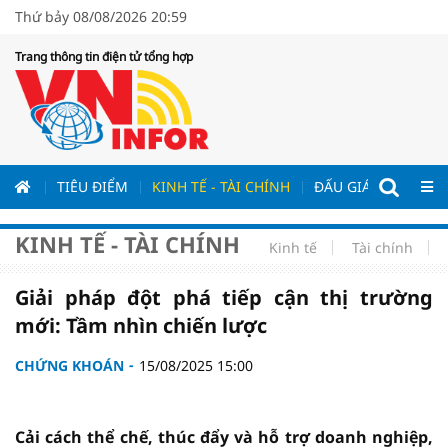
Thứ bảy 08/08/2026 20:59
Trang thông tin điện tử tổng hợp
ƯƠNG
TIÊU ĐIỂM
KINH TẾ - TÀI CHÍNH
ĐẤU GIÁ - ĐẤU THẦ
KINH TẾ - TÀI CHÍNH
Kinh tế
Tài chính
Giải pháp đột phá tiếp cận thị trường
mới: Tầm nhìn chiến lược
CHỨNG KHOÁN
15/08/2025 15:00
Cải cách thể chế, thúc đẩy và hỗ trợ doanh nghiệp,