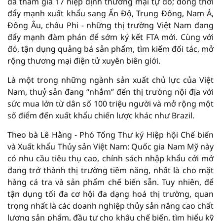
đã tham gia 17 hiệp định thương mại tự do; đồng thời
đẩy mạnh xuất khẩu sang Ấn Độ, Trung Đông, Nam Á,
Đông Âu, châu Phi - những thị trường Việt Nam đang
đẩy mạnh đàm phán để sớm ký kết FTA mới. Cùng với
đó, tận dụng quảng bá sản phẩm, tìm kiếm đối tác, mở
rộng thương mại điện tử xuyên biên giới.
Là một trong những ngành sản xuất chủ lực của Việt
Nam, thuỷ sản đang “nhắm” đến thị trường nội địa với
sức mua lớn từ dân số 100 triệu người và mở rộng một
số điểm đến xuất khẩu chiến lược khác như Brazil.
Theo bà Lê Hằng - Phó Tổng Thư ký Hiệp hội Chế biến
và Xuất khẩu Thủy sản Việt Nam: Quốc gia Nam Mỹ này
có nhu cầu tiêu thụ cao, chính sách nhập khẩu cởi mở
đang trở thành thị trường tiềm năng, nhất là cho mặt
hàng cá tra và sản phẩm chế biến sẵn. Tuy nhiên, để
tận dụng tối đa cơ hội đa dạng hoá thị trường, quan
trọng nhất là các doanh nghiệp thủy sản nâng cao chất
lượng sản phẩm, đầu tư cho khâu chế biến, tìm hiểu kỹ