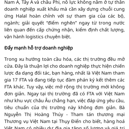
Nam Á, Tây Á và châu Phi, nỗ lực không nằm ở tự thân
doanh nghiệp xuất khẩu mà cần xây dựng chuỗi cung
ứng Halal hoàn chỉnh với sự tham gia của các bộ,
ngành; giải quyết “điểm nghẽn” ngay từ trong nước
liên quan đến cấp chứng nhận, kiểm định chất lượng,
vận hành logistics chuyên biệt.
Đẩy mạnh hỗ trợ doanh nghiệp
Trong xu hướng toàn cầu hóa, các thị trường đều mở
cửa. Đây là thuận lợi cho doanh nghiệp thực hiện chiến
lược đa dạng đối tác, bạn hàng, nhất là Việt Nam tham
gia 17 FTA và đang tiếp tục đàm phán ký kết thêm các
FTA khác. Tuy vậy, việc mở rộng thị trường mới không
đơn giản. Ngay tại thị trường đã có FTA với Việt Nam
như khu vực châu Âu chẳng hạn, việc đáp ứng yêu cầu,
tiêu chuẩn của thị trường này không đơn giản. Bà
Nguyễn Thị Hoàng Thúy - Tham tán thương mại
Thương vụ Việt Nam tại Thụy Điển cho biết, hàng hoá
Việt Nam có nhiều dư địa gia tăng số lượng và giá trị