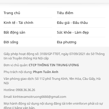
WORLDBANK DỰ BÁO KINH TẾ VIỆT
NAM NĂM 2024 VÀ NĂM 2025 | NHỊP
Trang chủ
Tiêu điểm
ĐẬP THỊ TRƯỜNG #62
Kinh tế - Tài chính
Đấu giá - Đấu thầu
Bất động sản
Sức khỏe - Làm đẹp
Tọa đàm “Xúc tiến thương mại: Khơi
Đời sống
Địa phương
thông đầu ra cho sản phẩm OCOP”
Giấy phép hoạt động số: 3100/GP-TTĐT, ngày 07/09/2021 do Sở Thông
tin và Truyền thông Hà Nội cấp
Đơn vị chủ quản:
CTCP THÔNG TIN TRUNG ƯƠNG
Phụ trách nội dung:
Phạm Tuấn Anh
Bác sĩ tư vấn cách phòng tránh bệnh
Văn phòng giao dịch: Số 112 phố Trung Kính, Yên Hòa, Cầu Giấy, Hà
đường hô hấp trong thời tiết giao mùa
Nội
Hotline: 0908.36.36.26
Email: kinhtevamoitruong6666@gmail.com
Mọi hành động sử dụng nội dung đăng tải trên vninfor.vn phải có sự
đồng ý bằng văn bản.