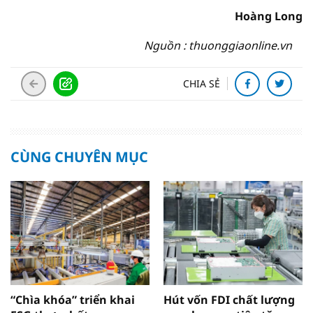
Hoàng Long
Nguồn : thuonggiaonline.vn
CHIA SẺ
CÙNG CHUYÊN MỤC
“Chìa khóa” triển khai
Hút vốn FDI chất lượng