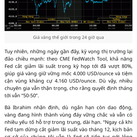
Giá vàng thế giới trong 24 giờ qua
Tuy nhiên, những ngày gần đây, kỳ vọng thị trường lại
đảo chiều mạnh: theo CME FedWatch Tool, khả năng
Fed cắt giảm lãi suất trong kỳ họp tới đã vượt 80%,
giúp giá vàng giữ vững mốc 4.000 USD/ounce và tiệm
cận vùng kháng cự 4.160 USD/ounce. Dù vậy, nhiều
chuyên gia vẫn thận trọng, cho rằng quyết định tháng
tới vẫn “50-50”.
Bà Ibrahim nhận định, dù ngắn hạn còn dao động,
vàng đang hình thành vùng đáy vững chắc và vẫn có
nhiều yếu tố hỗ trợ trong trung, dài hạn. “Ngay cả khi
Fed tạm dừng cắt giảm lãi suất vào tháng 12, kịch bản
cơ sở của chúng tôi vẫn là Fed sẽ tiếp tục nới lỏng