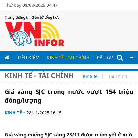
Thứ bảy 08/08/2026 04:47
Trang thông tin điện tử tổng hợp
ƯƠNG
TIÊU ĐIỂM
KINH TẾ - TÀI CHÍNH
ĐẤU GIÁ - ĐẤU THẦ
KINH TẾ - TÀI CHÍNH
Kinh tế
Tài chính
Giá vàng SJC trong nước vượt 154 triệu
đồng/lượng
KINH TẾ
28/11/2025 16:15
Giá vàng miếng SJC sáng 28/11 được niêm yết ở mức