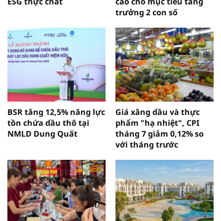
ESG thực chất
cao cho mục tiêu tăng
trưởng 2 con số
BSR tăng 12,5% năng lực
Giá xăng dầu và thực
tồn chứa dầu thô tại
phẩm "hạ nhiệt", CPI
NMLD Dung Quất
tháng 7 giảm 0,12% so
với tháng trước