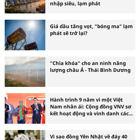
nhập siêu, lạm phát
Giá dầu tăng vọt, "bóng ma" lạm
phát sẽ trở lại?
"Chìa khóa" cho an ninh năng
lượng châu Á - Thái Bình Dương
Hành trình 9 năm vì một Việt
Nam nhân ái: Cộng đồng VNV sơ
kết hoạt động và vinh danh các
tấm gương thiện nguyện tiêu
biểu toàn quốc
Vì sao đồng Yên Nhật về đáy 40