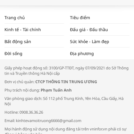
WORLDBANK DỰ BÁO KINH TẾ VIỆT
NAM NĂM 2024 VÀ NĂM 2025 | NHỊP
Trang chủ
Tiêu điểm
ĐẬP THỊ TRƯỜNG #62
Kinh tế - Tài chính
Đấu giá - Đấu thầu
Bất động sản
Sức khỏe - Làm đẹp
Tọa đàm “Xúc tiến thương mại: Khơi
Đời sống
Địa phương
thông đầu ra cho sản phẩm OCOP”
Giấy phép hoạt động số: 3100/GP-TTĐT, ngày 07/09/2021 do Sở Thông
tin và Truyền thông Hà Nội cấp
Đơn vị chủ quản:
CTCP THÔNG TIN TRUNG ƯƠNG
Phụ trách nội dung:
Phạm Tuấn Anh
Bác sĩ tư vấn cách phòng tránh bệnh
Văn phòng giao dịch: Số 112 phố Trung Kính, Yên Hòa, Cầu Giấy, Hà
đường hô hấp trong thời tiết giao mùa
Nội
Hotline: 0908.36.36.26
Email: kinhtevamoitruong6666@gmail.com
Mọi hành động sử dụng nội dung đăng tải trên vninfor.vn phải có sự