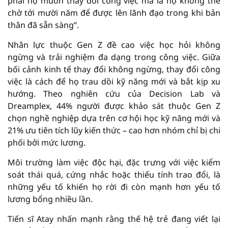
phải họ muốn thay đổi công việc mà là họ không thể
chờ tới mười năm để được lên lãnh đạo trong khi bản
thân đã sẵn sàng”.
Nhân lực thuộc Gen Z đề cao việc học hỏi không
ngừng và trải nghiệm đa dạng trong công việc. Giữa
bối cảnh kinh tế thay đổi không ngừng, thay đổi công
việc là cách để họ trau dồi kỹ năng mới và bắt kịp xu
hướng. Theo nghiên cứu của Decision Lab và
Dreamplex, 44% người được khảo sát thuộc Gen Z
chọn nghề nghiệp dựa trên cơ hội học kỹ năng mới và
21% ưu tiên tích lũy kiến thức – cao hơn nhóm chỉ bị chi
phối bởi mức lương.
Môi trường làm việc độc hại, đặc trưng với việc kiểm
soát thái quá, cứng nhắc hoặc thiếu tính trao đổi, là
những yếu tố khiến họ rời đi còn mạnh hơn yếu tố
lương bổng nhiều lần.
Tiến sĩ Atay nhấn mạnh rằng thế hệ trẻ đang viết lại