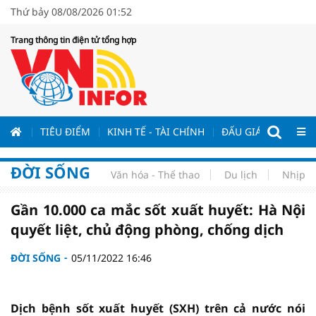
Thứ bảy 08/08/2026 01:52
Trang thông tin điện tử tổng hợp
ƯƠNG
TIÊU ĐIỂM
KINH TẾ - TÀI CHÍNH
ĐẤU GIÁ - ĐẤU THẦ
ĐỜI SỐNG
Văn hóa - Thể thao
Du lịch
Nhịp s
Gần 10.000 ca mắc sốt xuất huyết: Hà Nội
quyết liệt, chủ động phòng, chống dịch
ĐỜI SỐNG
05/11/2022 16:46
Dịch bệnh sốt xuất huyết (SXH) trên cả nước nói