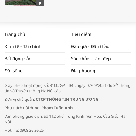
WORLDBANK DỰ BÁO KINH TẾ VIỆT
NAM NĂM 2024 VÀ NĂM 2025 | NHỊP
Trang chủ
Tiêu điểm
ĐẬP THỊ TRƯỜNG #62
Kinh tế - Tài chính
Đấu giá - Đấu thầu
Bất động sản
Sức khỏe - Làm đẹp
Tọa đàm “Xúc tiến thương mại: Khơi
Đời sống
Địa phương
thông đầu ra cho sản phẩm OCOP”
Giấy phép hoạt động số: 3100/GP-TTĐT, ngày 07/09/2021 do Sở Thông
tin và Truyền thông Hà Nội cấp
Đơn vị chủ quản:
CTCP THÔNG TIN TRUNG ƯƠNG
Phụ trách nội dung:
Phạm Tuấn Anh
Bác sĩ tư vấn cách phòng tránh bệnh
Văn phòng giao dịch: Số 112 phố Trung Kính, Yên Hòa, Cầu Giấy, Hà
đường hô hấp trong thời tiết giao mùa
Nội
Hotline: 0908.36.36.26