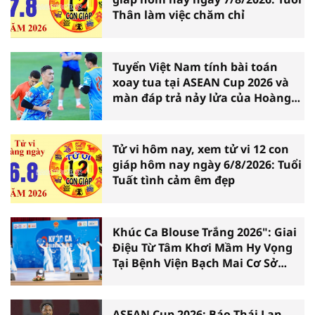
Thân làm việc chăm chỉ
Tuyển Việt Nam tính bài toán
xoay tua tại ASEAN Cup 2026 và
màn đáp trả nảy lửa của Hoàng
Hên
Tử vi hôm nay, xem tử vi 12 con
giáp hôm nay ngày 6/8/2026: Tuổi
Tuất tình cảm êm đẹp
Khúc Ca Blouse Trắng 2026": Giai
Điệu Từ Tâm Khơi Mầm Hy Vọng
Tại Bệnh Viện Bạch Mai Cơ Sở
Ninh Bình
ASEAN Cup 2026: Báo Thái Lan