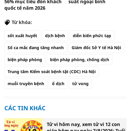
56% mục tiêu đón khách
suất ngoại binh
quốc tế năm 2026
Từ khóa:
sốt xuất huyết
dịch bệnh
diễn biến phức tạp
Số ca mắc đang tăng nhanh
Giám đốc Sở Y tế Hà Nội
biện pháp phòng
biện pháp phòng, chống dịch
Trung tâm Kiểm soát bệnh tật (CDC) Hà Nội
muỗi truyền bệnh
ổ dịch
tử vong
CÁC TIN KHÁC
Tử vi hôm nay, xem tử vi 12 con
giáp hôm nay ngày 7/8/2026: Tuổi