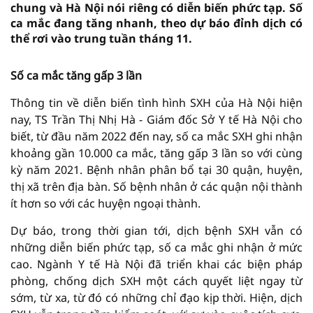
chung và Hà Nội nói riêng có diễn biến phức tạp. Số
ca mắc đang tăng nhanh, theo dự báo đỉnh dịch có
thể rơi vào trung tuần tháng 11.
Số ca mắc tăng gấp 3 lần
Thông tin về diễn biến tình hình SXH của Hà Nội hiện
nay, TS Trần Thị Nhị Hà - Giám đốc Sở Y tế Hà Nội cho
biết, từ đầu năm 2022 đến nay, số ca mắc SXH ghi nhận
khoảng gần 10.000 ca mắc, tăng gấp 3 lần so với cùng
kỳ năm 2021. Bệnh nhân phân bổ tại 30 quận, huyện,
thị xã trên địa bàn. Số bệnh nhân ở các quận nội thành
ít hơn so với các huyện ngoại thành.
Dự báo, trong thời gian tới, dịch bệnh SXH vẫn có
những diễn biến phức tạp, số ca mắc ghi nhận ở mức
cao. Ngành Y tế Hà Nội đã triển khai các biện pháp
phòng, chống dịch SXH một cách quyết liệt ngay từ
sớm, từ xa, từ đó có những chỉ đạo kịp thời. Hiện, dịch