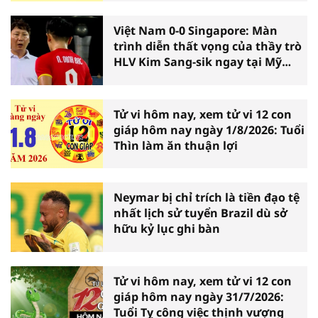
Việt Nam 0-0 Singapore: Màn
trình diễn thất vọng của thầy trò
HLV Kim Sang-sik ngay tại Mỹ
Đình
Tử vi hôm nay, xem tử vi 12 con
giáp hôm nay ngày 1/8/2026: Tuổi
Thìn làm ăn thuận lợi
Neymar bị chỉ trích là tiền đạo tệ
nhất lịch sử tuyển Brazil dù sở
hữu kỷ lục ghi bàn
Tử vi hôm nay, xem tử vi 12 con
giáp hôm nay ngày 31/7/2026:
Tuổi Tỵ công việc thịnh vượng