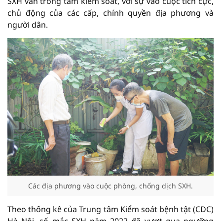
SXH vẫn trong tầm kiểm soát, với sự vào cuộc tích cực,
chủ động của các cấp, chính quyền địa phương và
người dân.
Các địa phương vào cuộc phòng, chống dịch SXH.
Theo thống kê của Trung tâm Kiểm soát bệnh tật (CDC)
Hà Nội, số mắc SXH năm 2022 đã vượt qua ngưỡng