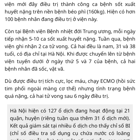
viện mới đây điều trị thành công ca bệnh sốt xuất
huyết nặng trên nền bệnh béo phì (160kg). Hiện có hơn
100 bệnh nhân đang điều trị ở viện này.
Còn tại Bệnh viện Bệnh nhiệt đới Trung ương, mỗi ngày
tiếp nhận 5-10 ca sốt xuất huyết nặng. Tuần qua, bệnh
viện ghi nhận 2 ca tử vong. Cả hai đều là nam, 31 và 38
tuổi, có địa chỉ tại Hà Nội. Khi được chuyển lên từ bệnh
viện tuyến dưới ở ngày thứ 5 và 7 của bệnh, cả hai
bệnh nhân đã sốc, vật vã.
Dù được điều trị tích cực, lọc máu, chạy ECMO (hồi sức
tim phổi ngoài màng cơ thể) nhưng tình trạng bệnh
quá nặng, cả hai tử vong sau 6 ngày điều trị.
Hà Nội hiện có 127 ổ dịch đang hoạt động tại 21
quận, huyện (riêng tuần qua thêm 31 ổ dịch mới).
Kết quả giám sát tại nhiều ổ dịch cho thấy chỉ số BI
(chỉ số điều tra số dụng cụ chứa nước có loăng