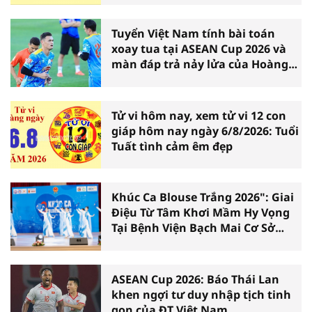
Tuyển Việt Nam tính bài toán
xoay tua tại ASEAN Cup 2026 và
màn đáp trả nảy lửa của Hoàng
Hên
Tử vi hôm nay, xem tử vi 12 con
giáp hôm nay ngày 6/8/2026: Tuổi
Tuất tình cảm êm đẹp
Khúc Ca Blouse Trắng 2026": Giai
Điệu Từ Tâm Khơi Mầm Hy Vọng
Tại Bệnh Viện Bạch Mai Cơ Sở
Ninh Bình
ASEAN Cup 2026: Báo Thái Lan
khen ngợi tư duy nhập tịch tinh
gọn của ĐT Việt Nam