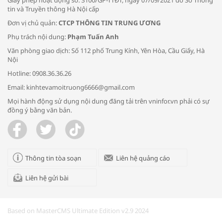
tin và Truyền thông Hà Nội cấp
Đơn vị chủ quản:
CTCP THÔNG TIN TRUNG ƯƠNG
Phụ trách nội dung:
Phạm Tuấn Anh
Bác sĩ tư vấn cách phòng tránh bệnh
Văn phòng giao dịch: Số 112 phố Trung Kính, Yên Hòa, Cầu Giấy, Hà
đường hô hấp trong thời tiết giao mùa
Nội
Hotline: 0908.36.36.26
Email: kinhtevamoitruong6666@gmail.com
Mọi hành động sử dụng nội dung đăng tải trên vninfor.vn phải có sự
đồng ý bằng văn bản.
Trao yêu thương cho em
Thông tin tòa soạn
Liên hệ quảng cáo
Liên hệ gửi bài
Kon Tum giải cứu nạn nhân bị lừa bán
sang Campuchia
Based on MasterCMS Ultimate Edition v2.9 2024