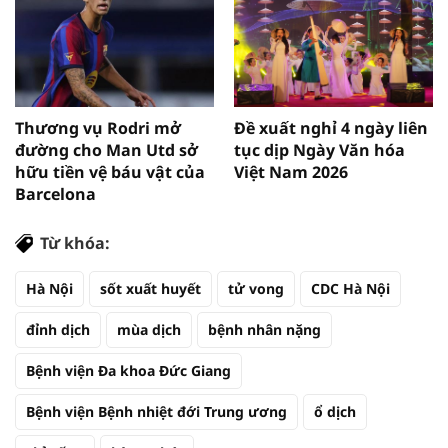
Thương vụ Rodri mở
Đề xuất nghỉ 4 ngày liên
đường cho Man Utd sở
tục dịp Ngày Văn hóa
hữu tiền vệ báu vật của
Việt Nam 2026
Barcelona
Từ khóa:
Hà Nội
sốt xuất huyết
tử vong
CDC Hà Nội
đỉnh dịch
mùa dịch
bệnh nhân nặng
Bệnh viện Đa khoa Đức Giang
Bệnh viện Bệnh nhiệt đới Trung ương
ổ dịch