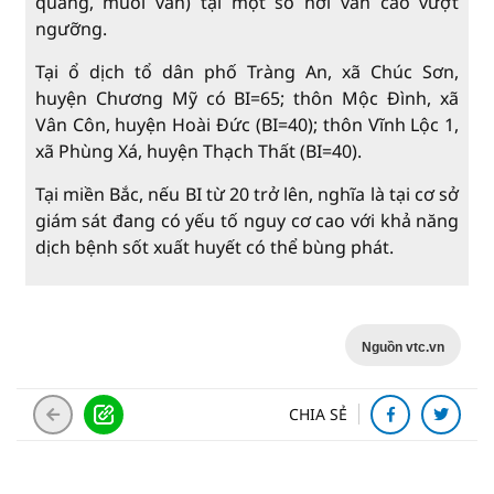
quăng, muỗi vằn) tại một số nơi vẫn cao vượt
ngưỡng.
Tại ổ dịch tổ dân phố Tràng An, xã Chúc Sơn,
huyện Chương Mỹ có BI=65; thôn Mộc Đình, xã
Vân Côn, huyện Hoài Đức (BI=40); thôn Vĩnh Lộc 1,
xã Phùng Xá, huyện Thạch Thất (BI=40).
Tại miền Bắc, nếu BI từ 20 trở lên, nghĩa là tại cơ sở
giám sát đang có yếu tố nguy cơ cao với khả năng
dịch bệnh sốt xuất huyết có thể bùng phát.
Nguồn vtc.vn
CHIA SẺ