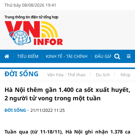
Thứ bảy 08/08/2026 19:41
Trang thông tin điện tử tổng hợp
ƯƠNG
TIÊU ĐIỂM
KINH TẾ - TÀI CHÍNH
ĐẤU GIÁ - ĐẤU THẦ
ĐỜI SỐNG
Văn hóa - Thể thao
Du lịch
Nhịp s
Hà Nội thêm gần 1.400 ca sốt xuất huyết,
2 người tử vong trong một tuần
ĐỜI SỐNG
21/11/2022 11:25
Tuần qua (từ 11-18/11), Hà Nội ghi nhận 1.378 ca