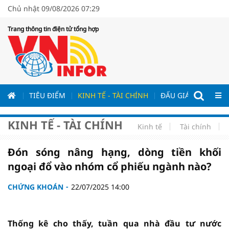
Chủ nhật 09/08/2026 07:29
Trang thông tin điện tử tổng hợp
ƯƠNG
TIÊU ĐIỂM
KINH TẾ - TÀI CHÍNH
ĐẤU GIÁ - ĐẤU THẦ
KINH TẾ - TÀI CHÍNH
Kinh tế
Tài chính
Đón sóng nâng hạng, dòng tiền khối
ngoại đổ vào nhóm cổ phiếu ngành nào?
CHỨNG KHOÁN
22/07/2025 14:00
Thống kê cho thấy, tuần qua nhà đầu tư nước