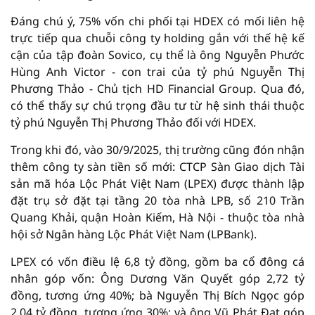
Đáng chú ý, 75% vốn chi phối tại HDEX có mối liên hệ
trực tiếp qua chuỗi công ty holding gắn với thế hệ kế
cận của tập đoàn Sovico, cụ thể là ông Nguyễn Phước
Hùng Anh Victor - con trai của tỷ phú Nguyễn Thị
Phương Thảo - Chủ tịch HD Financial Group. Qua đó,
có thể thấy sự chú trọng đầu tư từ hệ sinh thái thuộc
tỷ phú Nguyễn Thị Phương Thảo đối với HDEX.
Trong khi đó, vào 30/9/2025, thị trường cũng đón nhận
thêm công ty sàn tiền số mới: CTCP Sàn Giao dịch Tài
sản mã hóa Lộc Phát Việt Nam (LPEX) được thành lập
đặt trụ sở đặt tại tầng 20 tòa nhà LPB, số 210 Trần
Quang Khải, quận Hoàn Kiếm, Hà Nội - thuộc tòa nhà
hội sở Ngân hàng Lộc Phát Việt Nam (LPBank).
LPEX có vốn điều lệ 6,8 tỷ đồng, gồm ba cổ đông cá
nhân góp vốn: Ông Dương Văn Quyết góp 2,72 tỷ
đồng, tương ứng 40%; bà Nguyễn Thị Bích Ngọc góp
2,04 tỷ đồng, tương ứng 30%; và ông Vũ Phát Đạt góp