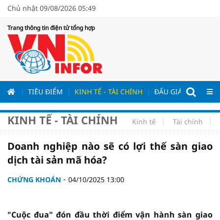
Chủ nhật 09/08/2026 05:49
Trang thông tin điện tử tổng hợp
ƯƠNG
TIÊU ĐIỂM
KINH TẾ - TÀI CHÍNH
ĐẤU GIÁ - ĐẤU THẦ
KINH TẾ - TÀI CHÍNH
Kinh tế
Tài chính
Doanh nghiệp nào sẽ có lợi thế sàn giao
dịch tài sản mã hóa?
CHỨNG KHOÁN
04/10/2025 13:00
"Cuộc đua" đón đầu thời điểm vận hành sàn giao