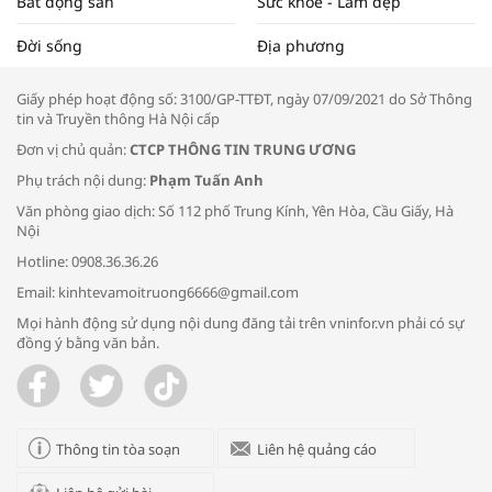
Bất động sản
Sức khỏe - Làm đẹp
Tọa đàm “Xúc tiến thương mại: Khơi
Đời sống
Địa phương
thông đầu ra cho sản phẩm OCOP”
Giấy phép hoạt động số: 3100/GP-TTĐT, ngày 07/09/2021 do Sở Thông
tin và Truyền thông Hà Nội cấp
Đơn vị chủ quản:
CTCP THÔNG TIN TRUNG ƯƠNG
Phụ trách nội dung:
Phạm Tuấn Anh
Bác sĩ tư vấn cách phòng tránh bệnh
Văn phòng giao dịch: Số 112 phố Trung Kính, Yên Hòa, Cầu Giấy, Hà
đường hô hấp trong thời tiết giao mùa
Nội
Hotline: 0908.36.36.26
Email: kinhtevamoitruong6666@gmail.com
Mọi hành động sử dụng nội dung đăng tải trên vninfor.vn phải có sự
đồng ý bằng văn bản.
Trao yêu thương cho em
Thông tin tòa soạn
Liên hệ quảng cáo