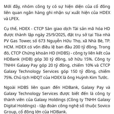
Mới đây, nhóm công ty có sự hiện diện của cổ đông
liên quan ngân hàng ghi nhận sự xuất hiện của HDEX
và LPEX.
Cụ thể, HDEX - CTCP Sàn giao dịch Tài sản mã hóa HD
được thành lập ngày 25/9/2025, đặt trụ sở tại Tòa nhà
PV Gas Tower, số 673 Nguyễn Hữu Thọ, xã Nhà Bè, TP.
HCM. HDEX có vốn điều lệ ban đầu 200 tỷ đồng. Trong
đó, CTCP Chứng khoán HD (HDBS) - công ty liên kết của
HDBank (HDB) góp 30 tỷ đồng, sở hữu 15%. Công ty
TNHH Galaxy Pay góp 20 tỷ đồng, chiếm 10% và CTCP
Galaxy Technology Services góp 150 tỷ đồng, chiếm
75%. Chủ tịch HĐQT của HDEX là ông Huỳnh Kim Tước.
Ngoài HDBS liên quan đến HDBank, Galaxy Pay và
Galaxy Technology Services được biết đến là công ty
thành viên của Galaxy Holdings (Công ty TNHH Galaxy
Digital Holdings) - tập đoàn công nghệ số thuộc Sovico
Group, cổ đông lớn của HDBank.