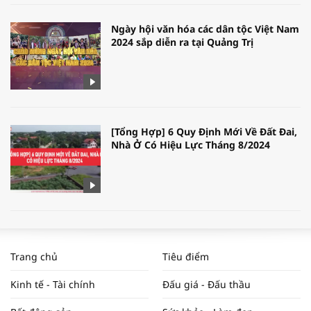
Ngày hội văn hóa các dân tộc Việt Nam
2024 sắp diễn ra tại Quảng Trị
[Tổng Hợp] 6 Quy Định Mới Về Đất Đai,
Nhà Ở Có Hiệu Lực Tháng 8/2024
WORLDBANK DỰ BÁO KINH TẾ VIỆT
NAM NĂM 2024 VÀ NĂM 2025 | NHỊP
Trang chủ
Tiêu điểm
ĐẬP THỊ TRƯỜNG #62
Kinh tế - Tài chính
Đấu giá - Đấu thầu