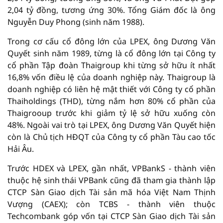
2,04 tỷ đồng, tương ứng 30%. Tổng Giám đốc là ông
Nguyễn Duy Phong (sinh năm 1988).
Trong cơ cấu cổ đông lớn của LPEX, ông Dương Văn
Quyết sinh năm 1989, từng là cổ đông lớn tại Công ty
cổ phần Tập đoàn Thaigroup khi từng sở hữu ít nhất
16,8% vốn điều lệ của doanh nghiệp này. Thaigroup là
doanh nghiệp có liên hệ mật thiết với Công ty cổ phần
Thaiholdings (THD), từng nắm hơn 80% cổ phần của
Thaigrooup trước khi giảm tỷ lệ sở hữu xuống còn
48%. Ngoài vai trò tại LPEX, ông Dương Văn Quyết hiện
còn là Chủ tịch HĐQT của Công ty cổ phần Tàu cao tốc
Hải Âu.
Trước HDEX và LPEX, gần nhất, VPBankS - thành viên
thuộc hệ sinh thái VPBank cũng đã tham gia thành lập
CTCP Sàn Giao dịch Tài sản mã hóa Việt Nam Thịnh
Vượng (CAEX); còn TCBS - thành viên thuộc
Techcombank góp vốn tại CTCP Sàn Giao dịch Tài sản