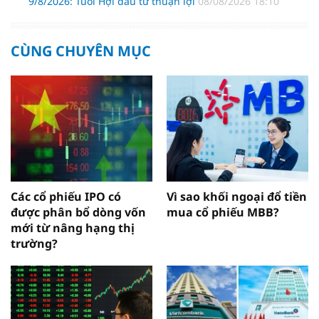
9/8/2026: Tuổi Hợi đầu tư thuận lợi
08/08/2026 18:10
CÙNG CHUYÊN MỤC
Các cổ phiếu IPO có
Vì sao khối ngoại đổ tiền
được phân bổ dòng vốn
mua cổ phiếu MBB?
mới từ nâng hạng thị
trường?