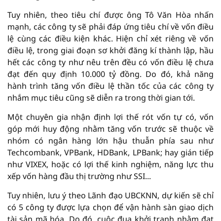
Tuy nhiên, theo tiêu chí được ông Tô Văn Hòa nhấn
mạnh, các công ty sẽ phải đáp ứng tiêu chí về vốn điều
lệ cùng các điều kiện khác. Hiện chỉ xét riêng về vốn
điều lệ, trong giai đoạn sơ khởi đăng kí thành lập, hầu
hết các công ty như nêu trên đều có vốn điều lệ chưa
đạt đến quy định 10.000 tỷ đồng. Do đó, khả năng
hành trình tăng vốn điều lệ thần tốc của các công ty
nhắm mục tiêu cũng sẽ diễn ra trong thời gian tới.
Một chuyên gia nhận định lợi thế rót vốn tự có, vốn
góp mới huy động nhằm tăng vốn trước sẽ thuộc về
nhóm có ngân hàng lớn hậu thuẫn phía sau như
Techcombank, VPBank, HDBank, LPBank; hay gián tiếp
như VIXEX, hoặc có lợi thế kinh nghiệm, năng lực thu
xếp vốn hàng đầu thị trường như SSI...
Tuy nhiên, lưu ý theo Lãnh đạo UBCKNN, dự kiến sẽ chỉ
có 5 công ty được lựa chọn để vận hành sàn giao dịch
tài sản mã hóa. Do đó, cuộc đua khởi tranh nhằm đạt