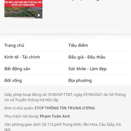
WORLDBANK DỰ BÁO KINH TẾ VIỆT
NAM NĂM 2024 VÀ NĂM 2025 | NHỊP
Trang chủ
Tiêu điểm
ĐẬP THỊ TRƯỜNG #62
Kinh tế - Tài chính
Đấu giá - Đấu thầu
Bất động sản
Sức khỏe - Làm đẹp
Tọa đàm “Xúc tiến thương mại: Khơi
Đời sống
Địa phương
thông đầu ra cho sản phẩm OCOP”
Giấy phép hoạt động số: 3100/GP-TTĐT, ngày 07/09/2021 do Sở Thông
tin và Truyền thông Hà Nội cấp
Đơn vị chủ quản:
CTCP THÔNG TIN TRUNG ƯƠNG
Phụ trách nội dung:
Phạm Tuấn Anh
Bác sĩ tư vấn cách phòng tránh bệnh
Văn phòng giao dịch: Số 112 phố Trung Kính, Yên Hòa, Cầu Giấy, Hà
đường hô hấp trong thời tiết giao mùa
Nội