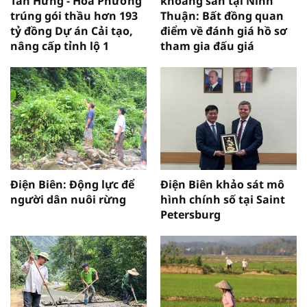
Tân Hưng - Hoa Phương
khoáng sản tại Ninh
trúng gói thầu hơn 193
Thuận: Bất đồng quan
tỷ đồng Dự án Cải tạo,
điểm về đánh giá hồ sơ
nâng cấp tỉnh lộ 1
tham gia đấu giá
Điện Biên: Động lực để
Điện Biên khảo sát mô
người dân nuôi rừng
hình chính số tại Saint
Petersburg