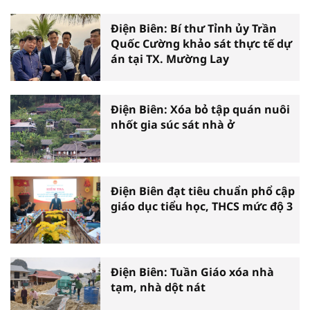
Điện Biên: Bí thư Tỉnh ủy Trần
Quốc Cường khảo sát thực tế dự
án tại TX. Mường Lay
Điện Biên: Xóa bỏ tập quán nuôi
nhốt gia súc sát nhà ở
Điện Biên đạt tiêu chuẩn phổ cập
giáo dục tiểu học, THCS mức độ 3
Điện Biên: Tuần Giáo xóa nhà
tạm, nhà dột nát