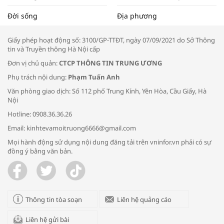
Tọa đàm “Xúc tiến thương mại: Khơi
Đời sống
Địa phương
thông đầu ra cho sản phẩm OCOP”
Giấy phép hoạt động số: 3100/GP-TTĐT, ngày 07/09/2021 do Sở Thông
tin và Truyền thông Hà Nội cấp
Đơn vị chủ quản:
CTCP THÔNG TIN TRUNG ƯƠNG
Phụ trách nội dung:
Phạm Tuấn Anh
Bác sĩ tư vấn cách phòng tránh bệnh
Văn phòng giao dịch: Số 112 phố Trung Kính, Yên Hòa, Cầu Giấy, Hà
đường hô hấp trong thời tiết giao mùa
Nội
Hotline: 0908.36.36.26
Email: kinhtevamoitruong6666@gmail.com
Mọi hành động sử dụng nội dung đăng tải trên vninfor.vn phải có sự
đồng ý bằng văn bản.
Trao yêu thương cho em
Thông tin tòa soạn
Liên hệ quảng cáo
Liên hệ gửi bài