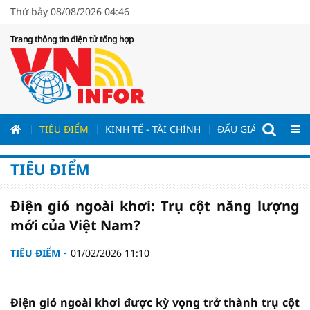
Thứ bảy 08/08/2026 04:46
Trang thông tin điện tử tổng hợp
ƯƠNG
TIÊU ĐIỂM
KINH TẾ - TÀI CHÍNH
ĐẤU GIÁ - ĐẤU THẦ
TIÊU ĐIỂM
Điện gió ngoài khơi: Trụ cột năng lượng
mới của Việt Nam?
TIÊU ĐIỂM
01/02/2026 11:10
Điện gió ngoài khơi được kỳ vọng trở thành trụ cột