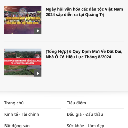
Ngày hội văn hóa các dân tộc Việt Nam
2024 sắp diễn ra tại Quảng Trị
[Tổng Hợp] 6 Quy Định Mới Về Đất Đai,
Nhà Ở Có Hiệu Lực Tháng 8/2024
WORLDBANK DỰ BÁO KINH TẾ VIỆT
NAM NĂM 2024 VÀ NĂM 2025 | NHỊP
Trang chủ
Tiêu điểm
ĐẬP THỊ TRƯỜNG #62
Kinh tế - Tài chính
Đấu giá - Đấu thầu
Bất động sản
Sức khỏe - Làm đẹp