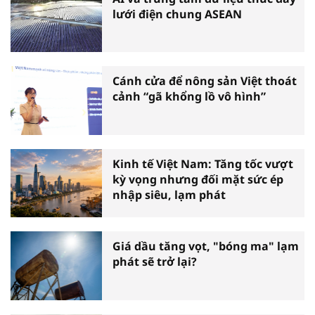
lưới điện chung ASEAN
Cánh cửa để nông sản Việt thoát
cảnh “gã khổng lồ vô hình”
Kinh tế Việt Nam: Tăng tốc vượt
kỳ vọng nhưng đối mặt sức ép
nhập siêu, lạm phát
Giá dầu tăng vọt, "bóng ma" lạm
phát sẽ trở lại?