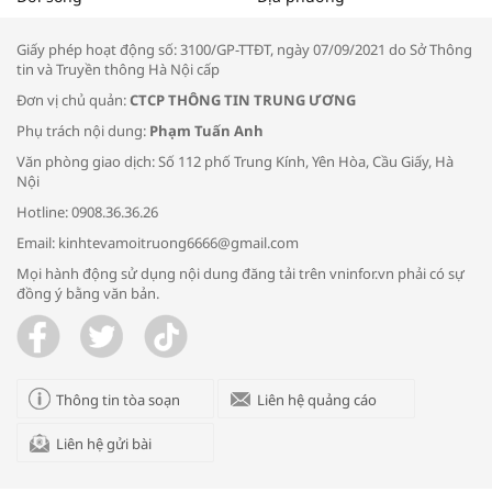
thông đầu ra cho sản phẩm OCOP”
Giấy phép hoạt động số: 3100/GP-TTĐT, ngày 07/09/2021 do Sở Thông
tin và Truyền thông Hà Nội cấp
Đơn vị chủ quản:
CTCP THÔNG TIN TRUNG ƯƠNG
Phụ trách nội dung:
Phạm Tuấn Anh
Bác sĩ tư vấn cách phòng tránh bệnh
Văn phòng giao dịch: Số 112 phố Trung Kính, Yên Hòa, Cầu Giấy, Hà
đường hô hấp trong thời tiết giao mùa
Nội
Hotline: 0908.36.36.26
Email: kinhtevamoitruong6666@gmail.com
Mọi hành động sử dụng nội dung đăng tải trên vninfor.vn phải có sự
đồng ý bằng văn bản.
Trao yêu thương cho em
Thông tin tòa soạn
Liên hệ quảng cáo
Liên hệ gửi bài
Kon Tum giải cứu nạn nhân bị lừa bán