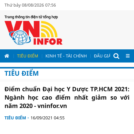
Thứ bảy 08/08/2026 07:56
Trang thông tin điện tử tổng hợp
ƯƠNG
TIÊU ĐIỂM
KINH TẾ - TÀI CHÍNH
ĐẤU GIÁ - ĐẤU THẦ
TIÊU ĐIỂM
Điểm chuẩn Đại học Y Dược TP.HCM 2021:
Ngành học cao điểm nhất giảm so với
năm 2020 - vninfor.vn
TIÊU ĐIỂM
16/09/2021 04:55