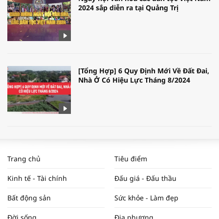
2024 sắp diễn ra tại Quảng Trị
[Tổng Hợp] 6 Quy Định Mới Về Đất Đai,
Nhà Ở Có Hiệu Lực Tháng 8/2024
WORLDBANK DỰ BÁO KINH TẾ VIỆT
NAM NĂM 2024 VÀ NĂM 2025 | NHỊP
Trang chủ
Tiêu điểm
ĐẬP THỊ TRƯỜNG #62
Kinh tế - Tài chính
Đấu giá - Đấu thầu
Bất động sản
Sức khỏe - Làm đẹp
Tọa đàm “Xúc tiến thương mại: Khơi
Đời sống
Địa phương