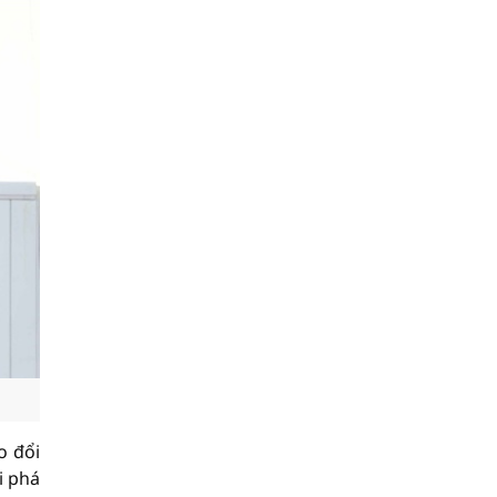
o đổi
i phá