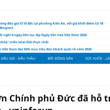
òng đấu giá 57 lô đất tại phường Kiến An, với giá khởi điểm từ 18
 đồng/m2
t nghỉ 4 ngày liên tục dịp Ngày Văn hóa Việt Nam 2026
khóa” triển khai ESG thực chất
ch Việt Nam đạt 56% mục tiêu đón khách quốc tế năm 2026
ue 2026/27 nới suất ngoại binh
ĐẤU GIÁ - ĐẤU THẦU
BẤT ĐỘNG SẢN
SỨC KHỎE - L
thiện quy định người nước ngoài sở hữu nhà ở
hôm nay, xem tử vi 12 con giáp hôm nay ngày 7/8/2026: Tuổi Thân làm
chăm chỉ
 đề xuất chỉ áp dụng thời hạn sử dụng chung cư theo niên hạn với
 xây mới
n FDI chất lượng cao cho mục tiêu tăng trưởng 2 con số
n Chính phủ Đức đã hỗ t
lực nào để Việt Nam hiện thực hóa mục tiêu tăng trưởng 10%?