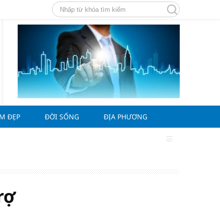
ÀM ĐẸP
ĐỜI SỐNG
ĐỊA PHƯƠNG
rợ