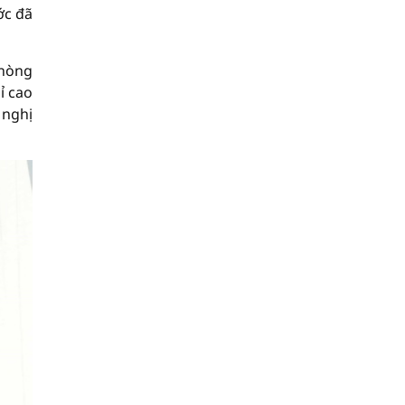
ớc đã
phòng
ỉ cao
 nghị