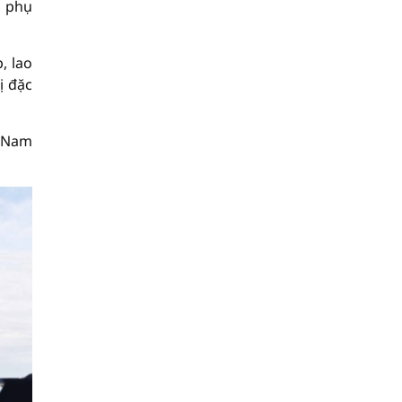
p phụ
, lao
ị đặc
t Nam