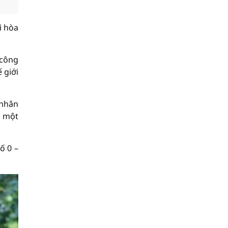
ì hòa
 công
 giới
 nhân
c một
ố 0 –
.