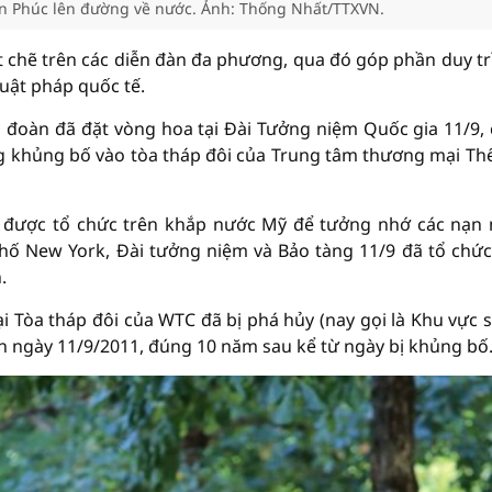
ân Phúc lên đường về nước. Ảnh: Thống Nhất/TTXVN.
ặt chẽ trên các diễn đàn đa phương, qua đó góp phần duy tr
luật pháp quốc tế.
 đoàn đã đặt vòng hoa tại Đài Tưởng niệm Quốc gia 11/9,
g khủng bố vào tòa tháp đôi của Trung tâm thương mại Thế
 được tổ chức trên khắp nước Mỹ để tưởng nhớ các nạn
phố New York, Đài tưởng niệm và Bảo tàng 11/9 đã tổ chứ
.
ại Tòa tháp đôi của WTC đã bị phá hủy (nay gọi là Khu vực s
 ngày 11/9/2011, đúng 10 năm sau kể từ ngày bị khủng bố