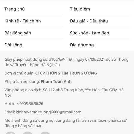
NAM NĂM 2024 VÀ NĂM 2025 | NHỊP
Trang chủ
Tiêu điểm
ĐẬP THỊ TRƯỜNG #62
Kinh tế - Tài chính
Đấu giá - Đấu thầu
Bất động sản
Sức khỏe - Làm đẹp
Tọa đàm “Xúc tiến thương mại: Khơi
Đời sống
Địa phương
thông đầu ra cho sản phẩm OCOP”
Giấy phép hoạt động số: 3100/GP-TTĐT, ngày 07/09/2021 do Sở Thông
tin và Truyền thông Hà Nội cấp
Đơn vị chủ quản:
CTCP THÔNG TIN TRUNG ƯƠNG
Phụ trách nội dung:
Phạm Tuấn Anh
Bác sĩ tư vấn cách phòng tránh bệnh
Văn phòng giao dịch: Số 112 phố Trung Kính, Yên Hòa, Cầu Giấy, Hà
đường hô hấp trong thời tiết giao mùa
Nội
Hotline: 0908.36.36.26
Email: kinhtevamoitruong6666@gmail.com
Mọi hành động sử dụng nội dung đăng tải trên vninfor.vn phải có sự
đồng ý bằng văn bản.
Trao yêu thương cho em