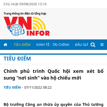
Chủ nhật 09/08/2026 13:16
Trang thông tin điện tử tổng hợp
ƯƠNG
TIÊU ĐIỂM
KINH TẾ - TÀI CHÍNH
ĐẤU GIÁ - ĐẤU THẦ
TIÊU ĐIỂM
Chính phủ trình Quốc hội xem xét bổ
sung "nơi sinh" vào hộ chiếu mới
TIÊU ĐIỂM
07/11/2022 08:22
Bộ trưởng Công an thừa ủy quyền của Thủ tướng