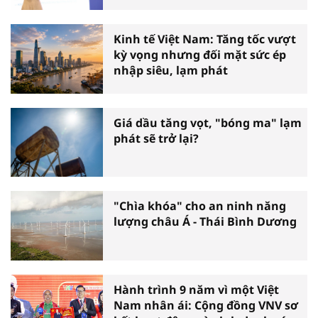
Kinh tế Việt Nam: Tăng tốc vượt
kỳ vọng nhưng đối mặt sức ép
nhập siêu, lạm phát
Giá dầu tăng vọt, "bóng ma" lạm
phát sẽ trở lại?
"Chìa khóa" cho an ninh năng
lượng châu Á - Thái Bình Dương
Hành trình 9 năm vì một Việt
Nam nhân ái: Cộng đồng VNV sơ