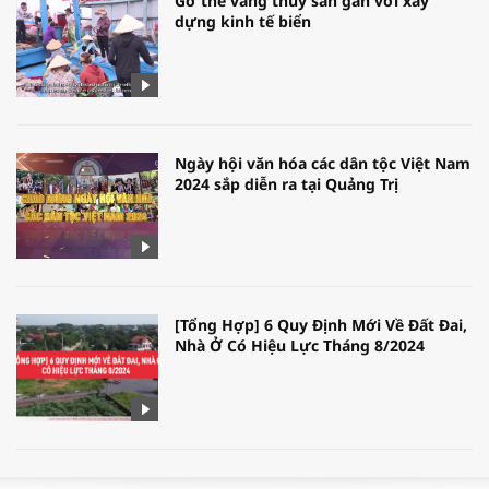
Gỡ thẻ vàng thủy sản gắn với xây
dựng kinh tế biển
Ngày hội văn hóa các dân tộc Việt Nam
2024 sắp diễn ra tại Quảng Trị
[Tổng Hợp] 6 Quy Định Mới Về Đất Đai,
Nhà Ở Có Hiệu Lực Tháng 8/2024
WORLDBANK DỰ BÁO KINH TẾ VIỆT