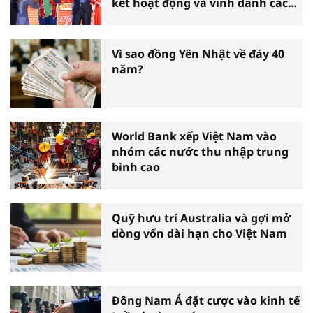
kết hoạt động và vinh danh các
tấm gương thiện nguyện tiêu
biểu toàn quốc
Vì sao đồng Yên Nhật về đáy 40
năm?
World Bank xếp Việt Nam vào
nhóm các nước thu nhập trung
bình cao
Quỹ hưu trí Australia và gợi mở
dòng vốn dài hạn cho Việt Nam
Đông Nam Á đặt cược vào kinh tế