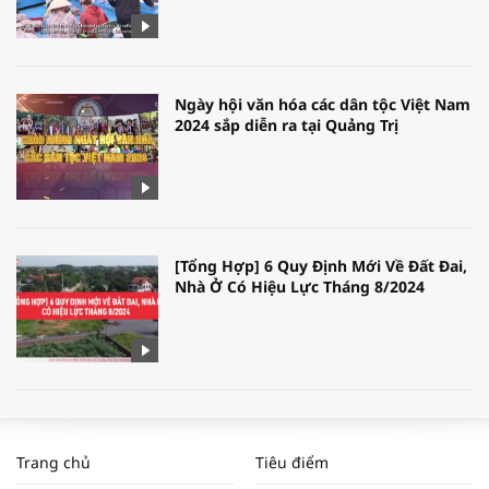
Ngày hội văn hóa các dân tộc Việt Nam
2024 sắp diễn ra tại Quảng Trị
[Tổng Hợp] 6 Quy Định Mới Về Đất Đai,
Nhà Ở Có Hiệu Lực Tháng 8/2024
WORLDBANK DỰ BÁO KINH TẾ VIỆT
NAM NĂM 2024 VÀ NĂM 2025 | NHỊP
Trang chủ
Tiêu điểm
ĐẬP THỊ TRƯỜNG #62