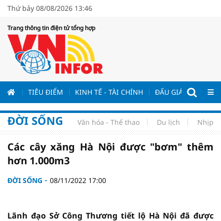
Thứ bảy 08/08/2026 13:46
Trang thông tin điện tử tổng hợp
ƯƠNG
TIÊU ĐIỂM
KINH TẾ - TÀI CHÍNH
ĐẤU GIÁ - ĐẤU THẦ
ĐỜI SỐNG
Văn hóa - Thể thao
Du lịch
Nhịp s
Các cây xăng Hà Nội được "bơm" thêm
hơn 1.000m3
ĐỜI SỐNG
08/11/2022 17:00
Lãnh đạo Sở Công Thương tiết lộ Hà Nội đã được