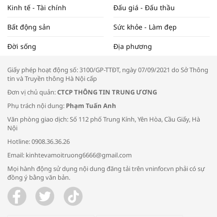
Kinh tế - Tài chính
Đấu giá - Đấu thầu
Bất động sản
Sức khỏe - Làm đẹp
Tọa đàm “Xúc tiến thương mại: Khơi
Đời sống
Địa phương
thông đầu ra cho sản phẩm OCOP”
Giấy phép hoạt động số: 3100/GP-TTĐT, ngày 07/09/2021 do Sở Thông
tin và Truyền thông Hà Nội cấp
Đơn vị chủ quản:
CTCP THÔNG TIN TRUNG ƯƠNG
Phụ trách nội dung:
Phạm Tuấn Anh
Bác sĩ tư vấn cách phòng tránh bệnh
Văn phòng giao dịch: Số 112 phố Trung Kính, Yên Hòa, Cầu Giấy, Hà
đường hô hấp trong thời tiết giao mùa
Nội
Hotline: 0908.36.36.26
Email: kinhtevamoitruong6666@gmail.com
Mọi hành động sử dụng nội dung đăng tải trên vninfor.vn phải có sự
đồng ý bằng văn bản.
Trao yêu thương cho em