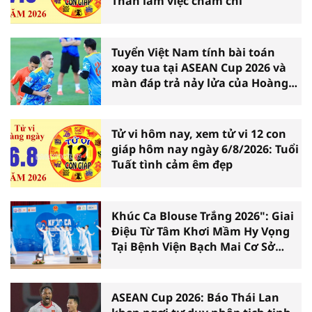
Thân làm việc chăm chỉ
Tuyển Việt Nam tính bài toán
xoay tua tại ASEAN Cup 2026 và
màn đáp trả nảy lửa của Hoàng
Hên
Tử vi hôm nay, xem tử vi 12 con
giáp hôm nay ngày 6/8/2026: Tuổi
Tuất tình cảm êm đẹp
Khúc Ca Blouse Trắng 2026": Giai
Điệu Từ Tâm Khơi Mầm Hy Vọng
Tại Bệnh Viện Bạch Mai Cơ Sở
Ninh Bình
ASEAN Cup 2026: Báo Thái Lan