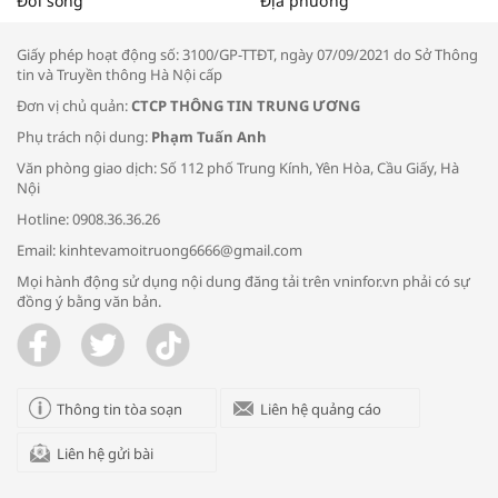
Đời sống
Địa phương
thông đầu ra cho sản phẩm OCOP”
Giấy phép hoạt động số: 3100/GP-TTĐT, ngày 07/09/2021 do Sở Thông
tin và Truyền thông Hà Nội cấp
Đơn vị chủ quản:
CTCP THÔNG TIN TRUNG ƯƠNG
Phụ trách nội dung:
Phạm Tuấn Anh
Bác sĩ tư vấn cách phòng tránh bệnh
Văn phòng giao dịch: Số 112 phố Trung Kính, Yên Hòa, Cầu Giấy, Hà
đường hô hấp trong thời tiết giao mùa
Nội
Hotline: 0908.36.36.26
Email: kinhtevamoitruong6666@gmail.com
Mọi hành động sử dụng nội dung đăng tải trên vninfor.vn phải có sự
đồng ý bằng văn bản.
Trao yêu thương cho em
Thông tin tòa soạn
Liên hệ quảng cáo
Liên hệ gửi bài
Kon Tum giải cứu nạn nhân bị lừa bán