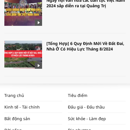
Ngày hội văn hóa các dân tộc Việt Nam
2024 sắp diễn ra tại Quảng Trị
[Tổng Hợp] 6 Quy Định Mới Về Đất Đai,
Nhà Ở Có Hiệu Lực Tháng 8/2024
WORLDBANK DỰ BÁO KINH TẾ VIỆT
NAM NĂM 2024 VÀ NĂM 2025 | NHỊP
Trang chủ
Tiêu điểm
ĐẬP THỊ TRƯỜNG #62
Kinh tế - Tài chính
Đấu giá - Đấu thầu
Bất động sản
Sức khỏe - Làm đẹp
Tọa đàm “Xúc tiến thương mại: Khơi