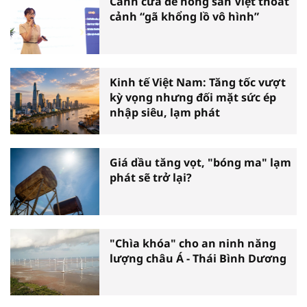
Cánh cửa để nông sản Việt thoát
cảnh “gã khổng lồ vô hình”
Kinh tế Việt Nam: Tăng tốc vượt
kỳ vọng nhưng đối mặt sức ép
nhập siêu, lạm phát
Giá dầu tăng vọt, "bóng ma" lạm
phát sẽ trở lại?
"Chìa khóa" cho an ninh năng
lượng châu Á - Thái Bình Dương