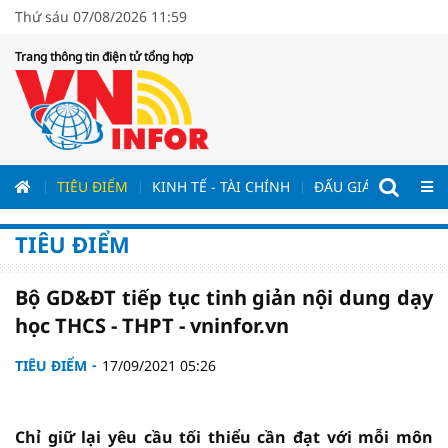
Thứ sáu 07/08/2026 11:59
Trang thông tin điện tử tổng hợp
ƯƠNG
TIÊU ĐIỂM
KINH TẾ - TÀI CHÍNH
ĐẤU GIÁ - ĐẤU THẦ
TIÊU ĐIỂM
Bộ GD&ĐT tiếp tục tinh giản nội dung dạy
học THCS - THPT - vninfor.vn
TIÊU ĐIỂM
17/09/2021 05:26
Chỉ giữ lại yêu cầu tối thiểu cần đạt với mỗi môn