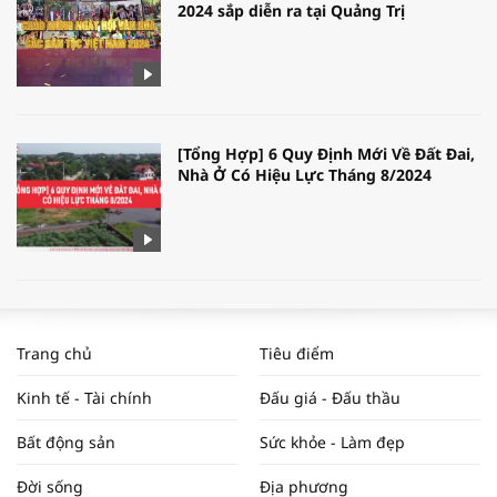
2024 sắp diễn ra tại Quảng Trị
[Tổng Hợp] 6 Quy Định Mới Về Đất Đai,
Nhà Ở Có Hiệu Lực Tháng 8/2024
WORLDBANK DỰ BÁO KINH TẾ VIỆT
NAM NĂM 2024 VÀ NĂM 2025 | NHỊP
Trang chủ
Tiêu điểm
ĐẬP THỊ TRƯỜNG #62
Kinh tế - Tài chính
Đấu giá - Đấu thầu
Bất động sản
Sức khỏe - Làm đẹp
Tọa đàm “Xúc tiến thương mại: Khơi
Đời sống
Địa phương