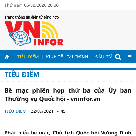
Thứ năm 06/08/2026 20:36
Trang thông tin điện tử tổng hợp
ƯƠNG
TIÊU ĐIỂM
KINH TẾ - TÀI CHÍNH
ĐẤU GIÁ - ĐẤU THẦ
TIÊU ĐIỂM
Bế mạc phiên họp thứ ba của Ủy ban
Thường vụ Quốc hội - vninfor.vn
TIÊU ĐIỂM
22/09/2021 14:45
Phát biểu bế mạc, Chủ tịch Quốc hội Vương Đình