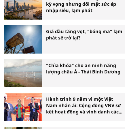
kỳ vọng nhưng đối mặt sức ép
nhập siêu, lạm phát
Giá dầu tăng vọt, "bóng ma" lạm
phát sẽ trở lại?
"Chìa khóa" cho an ninh năng
lượng châu Á - Thái Bình Dương
Hành trình 9 năm vì một Việt
Nam nhân ái: Cộng đồng VNV sơ
kết hoạt động và vinh danh các
tấm gương thiện nguyện tiêu
biểu toàn quốc