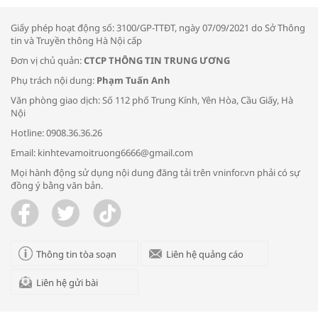
thông đầu ra cho sản phẩm OCOP”
Giấy phép hoạt động số: 3100/GP-TTĐT, ngày 07/09/2021 do Sở Thông
tin và Truyền thông Hà Nội cấp
Đơn vị chủ quản:
CTCP THÔNG TIN TRUNG ƯƠNG
Phụ trách nội dung:
Phạm Tuấn Anh
Bác sĩ tư vấn cách phòng tránh bệnh
Văn phòng giao dịch: Số 112 phố Trung Kính, Yên Hòa, Cầu Giấy, Hà
đường hô hấp trong thời tiết giao mùa
Nội
Hotline: 0908.36.36.26
Email: kinhtevamoitruong6666@gmail.com
Mọi hành động sử dụng nội dung đăng tải trên vninfor.vn phải có sự
đồng ý bằng văn bản.
Trao yêu thương cho em
Thông tin tòa soạn
Liên hệ quảng cáo
Liên hệ gửi bài
Kon Tum giải cứu nạn nhân bị lừa bán