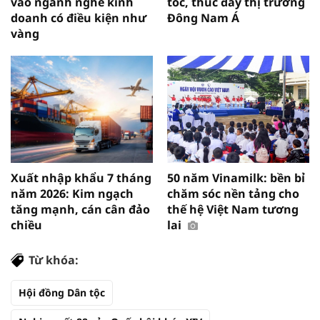
vào ngành nghề kinh
tốc, thúc đẩy thị trường
doanh có điều kiện như
Đông Nam Á
vàng
Xuất nhập khẩu 7 tháng
50 năm Vinamilk: bền bỉ
năm 2026: Kim ngạch
chăm sóc nền tảng cho
tăng mạnh, cán cân đảo
thế hệ Việt Nam tương
chiều
lai
Từ khóa:
Hội đồng Dân tộc