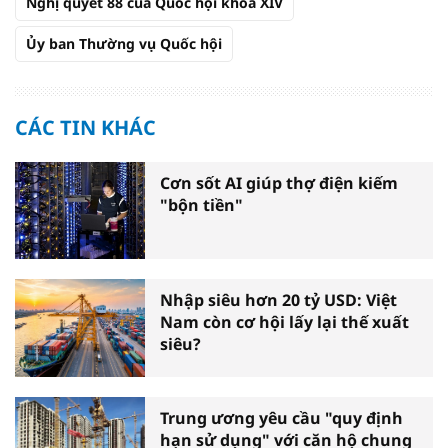
Nghị quyết 88 của Quốc hội khóa XIV
Ủy ban Thường vụ Quốc hội
CÁC TIN KHÁC
Cơn sốt AI giúp thợ điện kiếm
"bộn tiền"
Nhập siêu hơn 20 tỷ USD: Việt
Nam còn cơ hội lấy lại thế xuất
siêu?
Trung ương yêu cầu "quy định
hạn sử dụng" với căn hộ chung