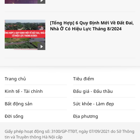
[Tổng Hợp] 6 Quy Định Mới Về Đất Đai,
Nhà Ở Có Hiệu Lực Tháng 8/2024
WORLDBANK DỰ BÁO KINH TẾ VIỆT
NAM NĂM 2024 VÀ NĂM 2025 | NHỊP
Trang chủ
Tiêu điểm
ĐẬP THỊ TRƯỜNG #62
Kinh tế - Tài chính
Đấu giá - Đấu thầu
Bất động sản
Sức khỏe - Làm đẹp
Tọa đàm “Xúc tiến thương mại: Khơi
Đời sống
Địa phương
thông đầu ra cho sản phẩm OCOP”
Giấy phép hoạt động số: 3100/GP-TTĐT, ngày 07/09/2021 do Sở Thông
tin và Truyền thông Hà Nội cấp