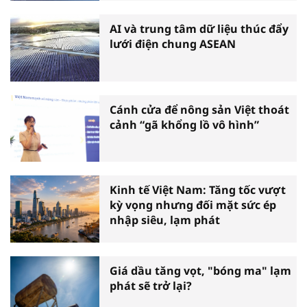
AI và trung tâm dữ liệu thúc đẩy
lưới điện chung ASEAN
Cánh cửa để nông sản Việt thoát
cảnh “gã khổng lồ vô hình”
Kinh tế Việt Nam: Tăng tốc vượt
kỳ vọng nhưng đối mặt sức ép
nhập siêu, lạm phát
Giá dầu tăng vọt, "bóng ma" lạm
phát sẽ trở lại?