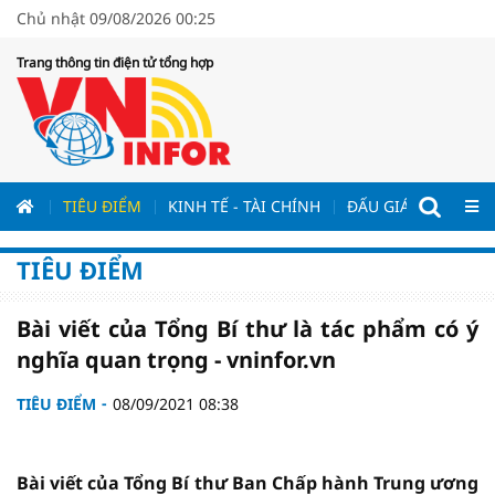
Chủ nhật 09/08/2026 00:25
Trang thông tin điện tử tổng hợp
ƯƠNG
TIÊU ĐIỂM
KINH TẾ - TÀI CHÍNH
ĐẤU GIÁ - ĐẤU THẦ
TIÊU ĐIỂM
Bài viết của Tổng Bí thư là tác phẩm có ý
nghĩa quan trọng - vninfor.vn
TIÊU ĐIỂM
08/09/2021 08:38
Bài viết của Tổng Bí thư Ban Chấp hành Trung ương