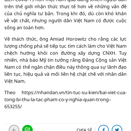
trên thế giới nhận thức thực tế hơn về những vấn đề
của chủ nghĩa tư bản. Trong khi đó, dù còn khó khăn
về vật chất, nhưng người dân Việt Nam có được cuộc
sống an toàn hơn.
Về thách thức, ông Amiad Horowitz cho rằng các lực
lượng chống phá sẽ tiếp tục tìm cách làm cho Việt Nam
chệch hướng khỏi con đường xây dựng CNXH. Tuy
nhiên, nhà báo Mỹ tin tưởng rằng Đảng Cộng sản Việt
Nam có thể ngăn chặn điều này thông qua sự lãnh đạo
liên tục, hiệu quả và mối liên hệ chặt chẽ với nhân dân
Việt Nam.
Theo https://nhandan.vn/tin-tuc-su-kien/bai-viet-cua-
tong-bi-thu-la-tac-pham-co-y-nghia-quan-trong–
653255/
CHIA SẺ