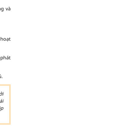
ng và
 hoạt
 phát
ủ.
ởi
ái
ệp