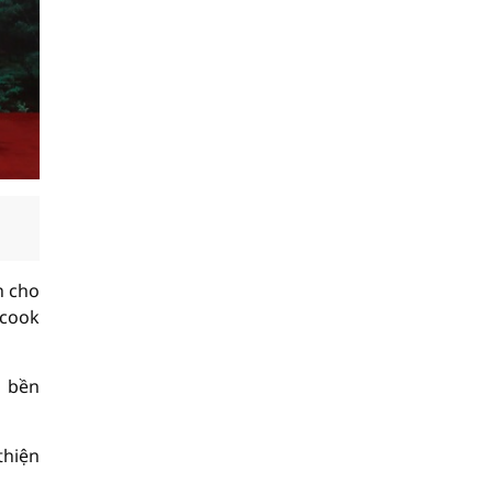
n cho
ecook
n bền
thiện