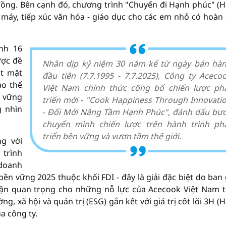
tỉ đồng. Bên cạnh đó, chương trình "Chuyến đi Hạnh phúc" (
 máy, tiếp xúc văn hóa - giáo dục cho các em nhỏ có hoàn
nh 16
ược đề
Nhân dịp kỷ niệm 30 năm kể từ ngày bán hà
ột mặt
đầu tiên (7.7.1995 - 7.7.2025), Công ty Aceco
ào thế
Việt Nam chính thức công bố chiến lược ph
n vững
triển mới - "Cook Happiness Through Innovati
g nhìn
- Đổi Mới Nâng Tầm Hạnh Phúc", đánh dấu bư
chuyển mình chiến lược trên hành trình ph
triển bền vững và vươn tầm thế giới.
g với
 trình
 doanh
n vững 2025 thuộc khối FDI - đây là giải đặc biệt do ban
hận quan trọng cho những nỗ lực của Acecook Việt Nam 
ng, xã hội và quản trị (ESG) gắn kết với giá trị cốt lõi 3H (
a công ty.