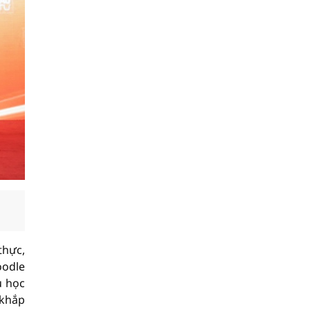
thực,
oodle
ụ học
 khắp