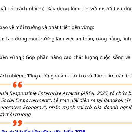
ất có trách nhiệm): Xây dựng lòng tin với người tiêu dù
bảo vệ môi trường và phát triển bền vững;
: Tạo dựng môi trường làm việc an toàn, công bằng, linh
bền vững): Góp phần nâng cao chất lượng cuộc sống và
ách nhiệm): Tăng cường quản trị rủi ro và đảm bảo tuân th
sia Responsible Enterprise Awards (AREA) 2025, tổ chức b
"Social Empowerment". Lễ trao giải diễn ra tại Bangkok (Th
egenerative Economy", nhấn mạnh vai trò của doanh nghi
 và môi trường.
ệp phát triển bền vững tiêu biểu 2025