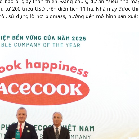
g bao bì giấy thân thiện. Đáng chú ý, dự án "siêu nhà máy
u tư 200 triệu USD trên diện tích 11 ha. Nhà máy được thi
trời, sử dụng lò hơi biomass, hướng đến mô hình sản xuất