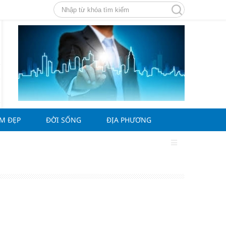
ÀM ĐẸP
ĐỜI SỐNG
ĐỊA PHƯƠNG