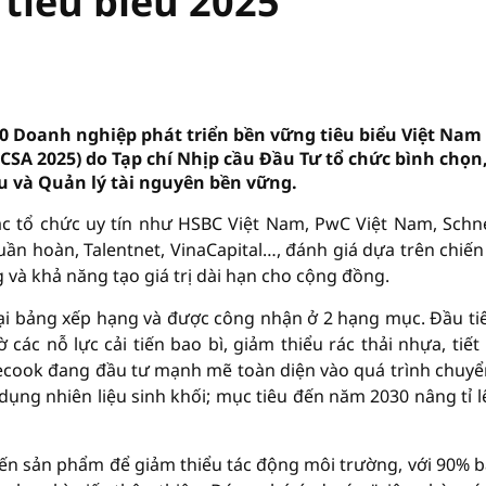
 tiêu biểu 2025
0 Doanh nghiệp phát triển bền vững tiêu biểu Việt Nam
(CSA 2025) do Tạp chí Nhịp cầu Đầu Tư tổ chức bình chọn,
u và Quản lý tài nguyên bền vững.
c tổ chức uy tín như HSBC Việt Nam, PwC Việt Nam, Schn
Tuần hoàn, Talentnet, VinaCapital…, đánh giá dựa trên chiến
g và khả năng tạo giá trị dài hạn cho cộng đồng.
ại bảng xếp hạng và được công nhận ở 2 hạng mục. Đầu tiê
các nỗ lực cải tiến bao bì, giảm thiểu rác thải nhựa, tiết
ecook đang đầu tư mạnh mẽ toàn diện vào quá trình chuyể
dụng nhiên liệu sinh khối; mục tiêu đến năm 2030 nâng tỉ l
iến sản phẩm để giảm thiểu tác động môi trường, với 90% b