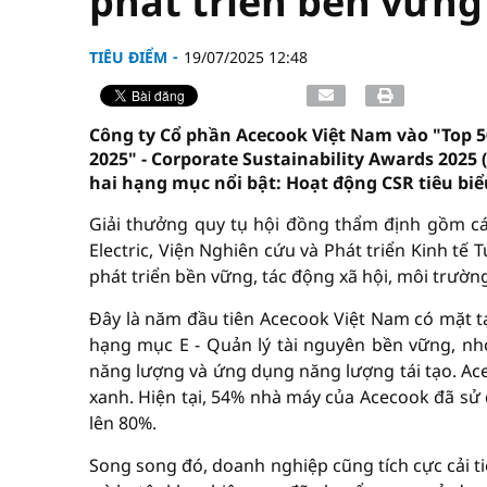
phát triển bền vững
TIÊU ĐIỂM
19/07/2025 12:48
Công ty Cổ phần Acecook Việt Nam vào "Top 5
2025" - Corporate Sustainability Awards 2025 
hai hạng mục nổi bật: Hoạt động CSR tiêu biể
Giải thưởng quy tụ hội đồng thẩm định gồm cá
Electric, Viện Nghiên cứu và Phát triển Kinh tế 
phát triển bền vững, tác động xã hội, môi trườn
Đây là năm đầu tiên Acecook Việt Nam có mặt t
hạng mục E - Quản lý tài nguyên bền vững, nhờ 
năng lượng và ứng dụng năng lượng tái tạo. Ac
xanh. Hiện tại, 54% nhà máy của Acecook đã sử 
lên 80%.
Song song đó, doanh nghiệp cũng tích cực cải t