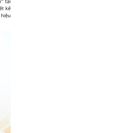
" tại
ết kế
 hiệu