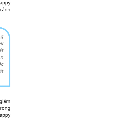
Happy
 cảnh
ng
ok
át
on
ớc
át
 giám
trong
Happy