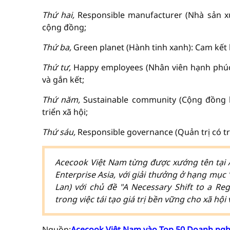
Thứ hai,
Responsible manufacturer (Nhà sản xu
cộng đồng;
Thứ ba,
Green planet (Hành tinh xanh): Cam kết 
Thứ tư,
Happy employees (Nhân viên hạnh phúc)
và gắn kết;
Thứ năm,
Sustainable community (Cộng đồng 
triển xã hội;
Thứ sáu,
Responsible governance (Quản trị có tr
Acecook Việt Nam từng được xướng tên tại A
Enterprise Asia, với giải thưởng ở hạng mục 
Lan) với chủ đề "A Necessary Shift to a R
trong việc tái tạo giá trị bền vững cho xã hội
Nguồn:
Acecook Việt Nam vào Top 50 Doanh nghi