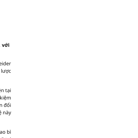
 với
eider
 lược
n tại
 kiệm
n đổi
ệ này
ao bì