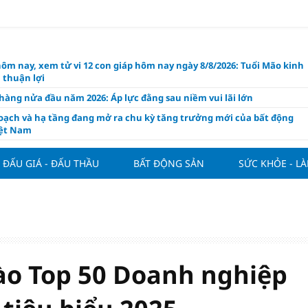
hôm nay, xem tử vi 12 con giáp hôm nay ngày 8/8/2026: Tuổi Mão kinh
 thuận lợi
àng nửa đầu năm 2026: Áp lực đằng sau niềm vui lãi lớn
oạch và hạ tầng đang mở ra chu kỳ tăng trưởng mới của bất động
iệt Nam
ất giảm 30% thuế cho hộ, cá nhân kinh doanh, doanh nghiệp thu
0 tỷ đồng
ĐẤU GIÁ - ĐẤU THẦU
BẤT ĐỘNG SẢN
SỨC KHỎE - L
ng hôm nay 7/8: Thị trường lặng sóng
y mua nhà tăng cao, thị trường đối mặt sức ép thanh khoản
người trẻ quốc tế xem Phú Quốc là “thiên đường lập nghiệp”
g vụ Rodri mở đường cho Man Utd sở hữu tiền vệ báu vật của
lona
ào Top 50 Doanh nghiệp
ách thức đối với tham vọng công nghệ của Đông Nam Á
òng đấu giá 57 lô đất tại phường Kiến An, với giá khởi điểm từ 18
 đồng/m2