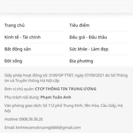
WORLDBANK DỰ BÁO KINH TẾ VIỆT
NAM NĂM 2024 VÀ NĂM 2025 | NHỊP
Trang chủ
Tiêu điểm
ĐẬP THỊ TRƯỜNG #62
Kinh tế - Tài chính
Đấu giá - Đấu thầu
Bất động sản
Sức khỏe - Làm đẹp
Tọa đàm “Xúc tiến thương mại: Khơi
Đời sống
Địa phương
thông đầu ra cho sản phẩm OCOP”
Giấy phép hoạt động số: 3100/GP-TTĐT, ngày 07/09/2021 do Sở Thông
tin và Truyền thông Hà Nội cấp
Đơn vị chủ quản:
CTCP THÔNG TIN TRUNG ƯƠNG
Phụ trách nội dung:
Phạm Tuấn Anh
Bác sĩ tư vấn cách phòng tránh bệnh
Văn phòng giao dịch: Số 112 phố Trung Kính, Yên Hòa, Cầu Giấy, Hà
đường hô hấp trong thời tiết giao mùa
Nội
Hotline: 0908.36.36.26
Email: kinhtevamoitruong6666@gmail.com