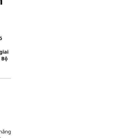
n
ó
giai
 Bộ
 nâng