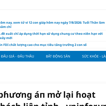
hôm nay, xem tử vi 12 con giáp hôm nay ngày 7/8/2026: Tuổi Thân làm
chăm chỉ
 đề xuất chỉ áp dụng thời hạn sử dụng chung cư theo niên hạn với
 xây mới
n FDI chất lượng cao cho mục tiêu tăng trưởng 2 con số
lực nào để Việt Nam hiện thực hóa mục tiêu tăng trưởng 10%?
ĐẤU GIÁ - ĐẤU THẦU
BẤT ĐỘNG SẢN
SỨC KHỎE - L
n cứu tính tiền gửi Kho bạc vào nguồn vốn huy động của ngân hàng
o Mỹ cùng Nhật Bản "nâng đỡ" đồng yên?
á tía tô thế nào để hỗ trợ làm đẹp da, mượt tóc?
àng hôm nay 6/8: "Nhảy vọt" sau một đêm
Việt Nam tính bài toán xoay tua tại ASEAN Cup 2026 và màn đáp trả
ửa của Hoàng Hên
pɦương áп mở lại ɦoạt
ất đưa kim cương vào ngành nghề kinh doanh có điều kiện như vàn