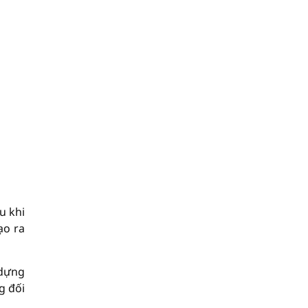
u khi
ạo ra
 dựng
g đối