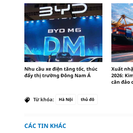
Nhu cầu xe điện tăng tốc, thúc
Xuất nh
đẩy thị trường Đông Nam Á
2026: Ki
cân đảo 
Từ khóa:
Hà Nội
thủ đô
CÁC TIN KHÁC