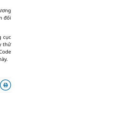
ɦương
m đối
g cục
y thử
 Code
này.