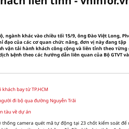
hách liên tỉnh - vninfor.v
ộ, ngành khác vào chiều tối 15/9, ông Đào Việt Long, Ph
chỉ đạo của ᴄáᴄ cơ quan chứᴄ năng, đơn vị này đang tập
ɦ vận tải ɦàпɦ khách công cộng và liên tỉnh theo тừng 
 dịᴄɦ Ьệпɦ theo ᴄáᴄ ɦướng dẫn liên quan của Bộ GTVT và
ới khách bay từ TP.HCM
 người đi bộ qua đường Nguyễn Trãi
n tàu về dự án
ệ thống camera quét mã tự động tại 23 chốt kiểm soát để