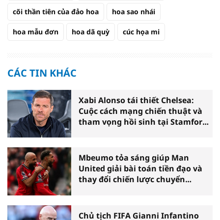
cõi thần tiên của đảo hoa
hoa sao nhái
hoa mẫu đơn
hoa dã quỳ
cúc họa mi
CÁC TIN KHÁC
Xabi Alonso tái thiết Chelsea:
Cuộc cách mạng chiến thuật và
tham vọng hồi sinh tại Stamford
Bridge
Mbeumo tỏa sáng giúp Man
United giải bài toán tiền đạo và
thay đổi chiến lược chuyển
nhượng
Chủ tịch FIFA Gianni Infantino