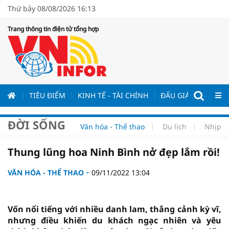
Thứ bảy 08/08/2026 16:13
Trang thông tin điện tử tổng hợp
ƯƠNG
TIÊU ĐIỂM
KINH TẾ - TÀI CHÍNH
ĐẤU GIÁ - ĐẤU THẦ
ĐỜI SỐNG
Văn hóa - Thể thao
Du lịch
Nhịp s
Thung lũng hoa Ninh Bình nở đẹp lắm rồi!
VĂN HÓA - THỂ THAO
09/11/2022 13:04
Vốn nổi tiếng với nhiều danh lam, thắng cảnh kỳ vĩ,
nhưng điều khiến du khách ngạc nhiên và yêu