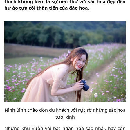
thích không kém là sự nên thơ với sắc hoa đẹp đến
hư ảo tựa cõi thần tiên của đảo hoa.
Nình Bình chào đón du khách với rực rỡ những sắc hoa
tươi xinh
Những khu vườn với bạt ngàn hoa sao nhái, hay còn