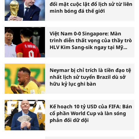
đối mặt cuộc lật đổ lịch sử từ liên
minh bóng đá thế giới
Việt Nam 0-0 Singapore: Màn
trình diễn thất vọng của thầy trò
HLV Kim Sang-sik ngay tại Mỹ
Đình
Neymar bị chỉ trích là tiền đạo tệ
nhất lịch sử tuyển Brazil dù sở
hữu kỷ lục ghi bàn
Kế hoạch 10 tỷ USD của FIFA: Bán
cổ phần World Cup và làn sóng
phản đối dữ dội