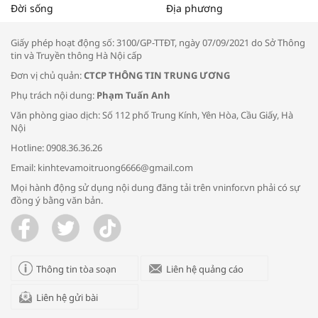
Tọa đàm “Xúc tiến thương mại: Khơi
Đời sống
Địa phương
thông đầu ra cho sản phẩm OCOP”
Giấy phép hoạt động số: 3100/GP-TTĐT, ngày 07/09/2021 do Sở Thông
tin và Truyền thông Hà Nội cấp
Đơn vị chủ quản:
CTCP THÔNG TIN TRUNG ƯƠNG
Phụ trách nội dung:
Phạm Tuấn Anh
Bác sĩ tư vấn cách phòng tránh bệnh
Văn phòng giao dịch: Số 112 phố Trung Kính, Yên Hòa, Cầu Giấy, Hà
đường hô hấp trong thời tiết giao mùa
Nội
Hotline: 0908.36.36.26
Email: kinhtevamoitruong6666@gmail.com
Mọi hành động sử dụng nội dung đăng tải trên vninfor.vn phải có sự
đồng ý bằng văn bản.
Trao yêu thương cho em
Thông tin tòa soạn
Liên hệ quảng cáo
Liên hệ gửi bài