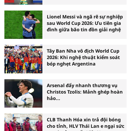
Lionel Messi và ngã rẽ sự nghiệp
sau World Cup 2026: Ưu tiên gia
đình giữa bão tin đồn giải nghệ
Tây Ban Nha vô địch World Cup
2026: Khi nghệ thuật kiểm soát
bóp nghẹt Argentina
Arsenal đẩy nhanh thương vụ
Christos Tzolis: Mảnh ghép hoàn
hảo...
CLB Thanh Hóa xin trả đội bóng
cho tỉnh, HLV Thái Lan e ngại sức