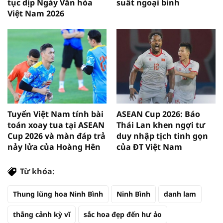
tục dịp Ngày Văn hóa
suất ngoại binh
Việt Nam 2026
Tuyển Việt Nam tính bài
ASEAN Cup 2026: Báo
toán xoay tua tại ASEAN
Thái Lan khen ngợi tư
Cup 2026 và màn đáp trả
duy nhập tịch tinh gọn
nảy lửa của Hoàng Hên
của ĐT Việt Nam
Từ khóa:
Thung lũng hoa Ninh Bình
Ninh Bình
danh lam
thắng cảnh kỳ vĩ
sắc hoa đẹp đến hư ảo