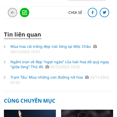
CHIA SẺ
Tin liên quan
Mùa hoa cải trắng đẹp nức lòng tại Mộc Châu
26/12/2022 15:01
Ngắm trọn vẻ đẹp “ngọt ngào” của loài hoa dã quỳ ngay
“giữa lòng” Thủ đô
05/12/2022 10:02
Trạm Tấu: Mùa những con đường nở hoa
23/11/2022
07:32
CÙNG CHUYÊN MỤC