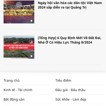
Ngày hội văn hóa các dân tộc Việt Nam
2024 sắp diễn ra tại Quảng Trị
[Tổng Hợp] 6 Quy Định Mới Về Đất Đai,
Nhà Ở Có Hiệu Lực Tháng 8/2024
WORLDBANK DỰ BÁO KINH TẾ VIỆT
NAM NĂM 2024 VÀ NĂM 2025 | NHỊP
Trang chủ
Tiêu điểm
ĐẬP THỊ TRƯỜNG #62
Kinh tế - Tài chính
Đấu giá - Đấu thầu
Bất động sản
Sức khỏe - Làm đẹp