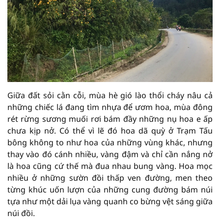
Giữa đất sỏi cằn cỗi, mùa hè gió lào thổi cháy nâu cả
những chiếc lá đang tìm nhựa để ươm hoa, mùa đông
rét rừng sương muối rơi bám đầy những nụ hoa e ấp
chưa kịp nở. Có thể vì lẽ đó hoa dã quỳ ở Trạm Tấu
bông không to như hoa của những vùng khác, nhưng
thay vào đó cánh nhiều, vàng đậm và chỉ cần nắng nở
là hoa cũng cứ thế mà đua nhau bung vàng. Hoa mọc
nhiều ở những sườn đồi thấp ven đường, men theo
từng khúc uốn lượn của những cung đường bám núi
tựa như một dải lụa vàng quanh co bừng vệt sáng giữa
núi đồi.