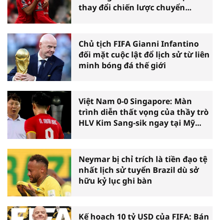
thay đổi chiến lược chuyển
nhượng
Chủ tịch FIFA Gianni Infantino
đối mặt cuộc lật đổ lịch sử từ liên
minh bóng đá thế giới
Việt Nam 0-0 Singapore: Màn
trình diễn thất vọng của thầy trò
HLV Kim Sang-sik ngay tại Mỹ
Đình
Neymar bị chỉ trích là tiền đạo tệ
nhất lịch sử tuyển Brazil dù sở
hữu kỷ lục ghi bàn
Kế hoạch 10 tỷ USD của FIFA: Bán