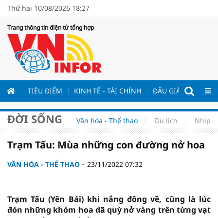
Thứ hai 10/08/2026 18:27
Trang thông tin điện tử tổng hợp
ƯƠNG
TIÊU ĐIỂM
KINH TẾ - TÀI CHÍNH
ĐẤU GIÁ - ĐẤU THẦ
ĐỜI SỐNG
Văn hóa - Thể thao
Du lịch
Nhịp s
Trạm Tấu: Mùa những con đường nở hoa
VĂN HÓA - THỂ THAO
23/11/2022 07:32
Trạm Tấu (Yên Bái) khi nắng đông về, cũng là lúc
đón những khóm hoa dã quỳ nở vàng trên từng vạt