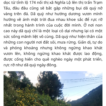
dọc từ tỉnh lộ 174 nối thị xã Nghĩa Lộ lên thị trấn Trạm
Tấu, đâu đâu cũng sẽ bắt gặp những bụi dã quỳ nở
vàng trên đá. Dã quỳ như hướng dương vươn mình
hướng về ánh mặt trời đua nhau khoe sắc để rực rỡ
nhất trong hành trình của cuộc đời mình. Ở nơi non
cao này dã quỳ chỉ là một loại cỏ dại nhưng lại có một
sức sống mãnh liệt vô cùng. Dã quỳ như hiện thân của
những con người nơi đất sỏi, mưa rừng. Giản dị, tự do
và phóng khoáng nhưng không ngừng khao khát
vươn lên, không ngừng khao khát được lao động,
được cống hiến cho quê nghèo ngày một phát triển,
rực rỡ như dã quỳ ngày đông.