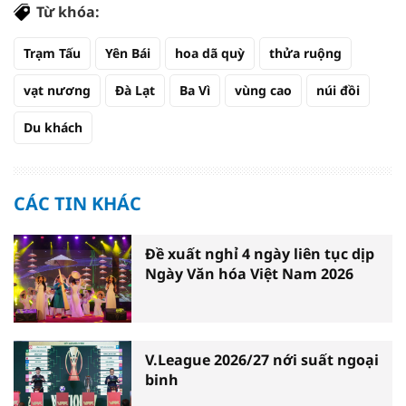
Từ khóa:
Trạm Tấu
Yên Bái
hoa dã quỳ
thửa ruộng
vạt nương
Đà Lạt
Ba Vì
vùng cao
núi đồi
Du khách
CÁC TIN KHÁC
Đề xuất nghỉ 4 ngày liên tục dịp
Ngày Văn hóa Việt Nam 2026
V.League 2026/27 nới suất ngoại
binh