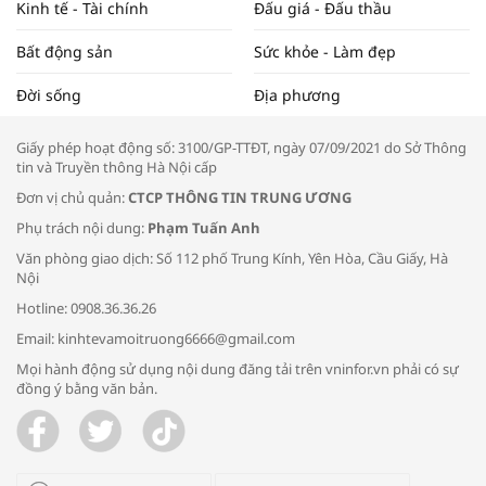
Kinh tế - Tài chính
Đấu giá - Đấu thầu
Bất động sản
Sức khỏe - Làm đẹp
Tọa đàm “Xúc tiến thương mại: Khơi
Đời sống
Địa phương
thông đầu ra cho sản phẩm OCOP”
Giấy phép hoạt động số: 3100/GP-TTĐT, ngày 07/09/2021 do Sở Thông
tin và Truyền thông Hà Nội cấp
Đơn vị chủ quản:
CTCP THÔNG TIN TRUNG ƯƠNG
Phụ trách nội dung:
Phạm Tuấn Anh
Bác sĩ tư vấn cách phòng tránh bệnh
Văn phòng giao dịch: Số 112 phố Trung Kính, Yên Hòa, Cầu Giấy, Hà
đường hô hấp trong thời tiết giao mùa
Nội
Hotline: 0908.36.36.26
Email: kinhtevamoitruong6666@gmail.com
Mọi hành động sử dụng nội dung đăng tải trên vninfor.vn phải có sự
đồng ý bằng văn bản.
Trao yêu thương cho em