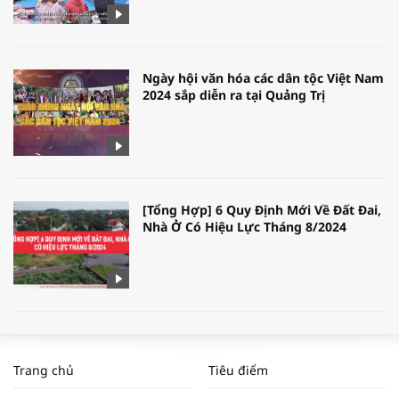
Ngày hội văn hóa các dân tộc Việt Nam
2024 sắp diễn ra tại Quảng Trị
[Tổng Hợp] 6 Quy Định Mới Về Đất Đai,
Nhà Ở Có Hiệu Lực Tháng 8/2024
WORLDBANK DỰ BÁO KINH TẾ VIỆT
NAM NĂM 2024 VÀ NĂM 2025 | NHỊP
Trang chủ
Tiêu điểm
ĐẬP THỊ TRƯỜNG #62