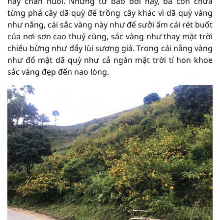
hay chăn nuôi. Nhưng từ bao đời nay, bà con chưa
từng phá cây dã quỳ để trồng cây khác vì dã quỳ vàng
như nắng, cái sắc vàng này như để sưởi ấm cái rét buốt
của nơi sơn cao thuỷ cùng, sắc vàng như thay mặt trời
chiếu bừng như đẩy lùi sương giá. Trong cái nắng vàng
như đổ mật dã quỳ như cả ngàn mặt trời tí hon khoe
sắc vàng đẹp đến nao lòng.