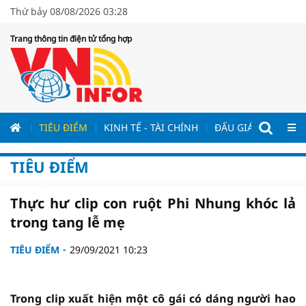
Thứ bảy 08/08/2026 03:28
Trang thông tin điện tử tổng hợp
ƯƠNG
TIÊU ĐIỂM
KINH TẾ - TÀI CHÍNH
ĐẤU GIÁ - ĐẤU THẦ
TIÊU ĐIỂM
Thực hư clip con ruột Phi Nhung khóc lả
trong tang lễ mẹ
TIÊU ĐIỂM
29/09/2021 10:23
Trong clip xuất hiện một cô gái có dáng người hao