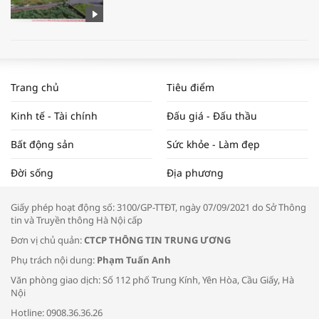
WORLDBANK DỰ BÁO KINH TẾ VIỆT
NAM NĂM 2024 VÀ NĂM 2025 | NHỊP
Trang chủ
Tiêu điểm
ĐẬP THỊ TRƯỜNG #62
Kinh tế - Tài chính
Đấu giá - Đấu thầu
Bất động sản
Sức khỏe - Làm đẹp
Tọa đàm “Xúc tiến thương mại: Khơi
Đời sống
Địa phương
thông đầu ra cho sản phẩm OCOP”
Giấy phép hoạt động số: 3100/GP-TTĐT, ngày 07/09/2021 do Sở Thông
tin và Truyền thông Hà Nội cấp
Đơn vị chủ quản:
CTCP THÔNG TIN TRUNG ƯƠNG
Phụ trách nội dung:
Phạm Tuấn Anh
Bác sĩ tư vấn cách phòng tránh bệnh
Văn phòng giao dịch: Số 112 phố Trung Kính, Yên Hòa, Cầu Giấy, Hà
đường hô hấp trong thời tiết giao mùa
Nội
Hotline: 0908.36.36.26