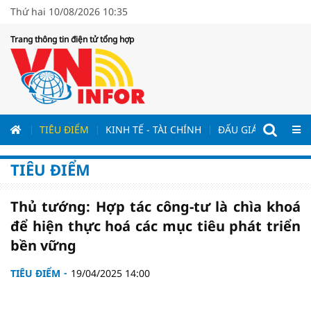
Thứ hai 10/08/2026 10:35
Trang thông tin điện tử tổng hợp
ƯƠNG
TIÊU ĐIỂM
KINH TẾ - TÀI CHÍNH
ĐẤU GIÁ - ĐẤU THẦ
TIÊU ĐIỂM
Thủ tướng: Hợp tác công-tư là chìa khoá
để hiện thực hoá các mục tiêu phát triển
bền vững
TIÊU ĐIỂM
19/04/2025 14:00