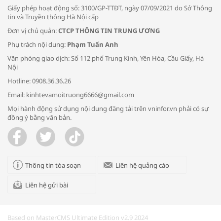
Giấy phép hoạt động số: 3100/GP-TTĐT, ngày 07/09/2021 do Sở Thông
tin và Truyền thông Hà Nội cấp
Đơn vị chủ quản:
CTCP THÔNG TIN TRUNG ƯƠNG
Phụ trách nội dung:
Phạm Tuấn Anh
Bác sĩ tư vấn cách phòng tránh bệnh
Văn phòng giao dịch: Số 112 phố Trung Kính, Yên Hòa, Cầu Giấy, Hà
đường hô hấp trong thời tiết giao mùa
Nội
Hotline: 0908.36.36.26
Email: kinhtevamoitruong6666@gmail.com
Mọi hành động sử dụng nội dung đăng tải trên vninfor.vn phải có sự
đồng ý bằng văn bản.
Trao yêu thương cho em
Thông tin tòa soạn
Liên hệ quảng cáo
Liên hệ gửi bài
Kon Tum giải cứu nạn nhân bị lừa bán
sang Campuchia
Based on MasterCMS Ultimate Edition v2.9 2024