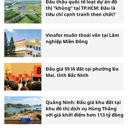
Đấu thầu quốc tế loạt dự án đô
thị “khủng” tại TP.HCM: Đâu là
tiêu chí cạnh tranh then chốt?
Vinafor muốn thoái vốn tại Lâm
nghiệp Miền Đông
Đấu giá 59 lô đất tại phường Đa
Mai, tỉnh Bắc Ninh
Quảng Ninh: Đấu giá khu đất tại
khu đô thị dịch vụ Hùng Thắng
với giá khởi điểm hơn 113 tỷ đồng