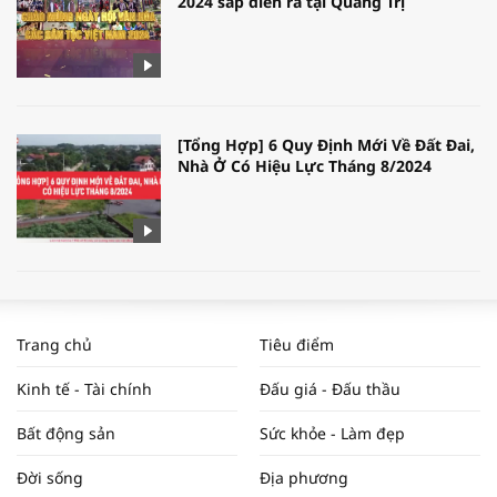
2024 sắp diễn ra tại Quảng Trị
[Tổng Hợp] 6 Quy Định Mới Về Đất Đai,
Nhà Ở Có Hiệu Lực Tháng 8/2024
WORLDBANK DỰ BÁO KINH TẾ VIỆT
NAM NĂM 2024 VÀ NĂM 2025 | NHỊP
Trang chủ
Tiêu điểm
ĐẬP THỊ TRƯỜNG #62
Kinh tế - Tài chính
Đấu giá - Đấu thầu
Bất động sản
Sức khỏe - Làm đẹp
Tọa đàm “Xúc tiến thương mại: Khơi
Đời sống
Địa phương
thông đầu ra cho sản phẩm OCOP”