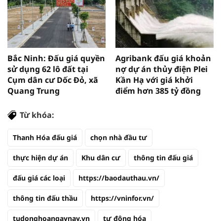
Bắc Ninh: Đấu giá quyền
Agribank đấu giá khoản
sử dụng 62 lô đất tại
nợ dự án thủy điện Plei
Cụm dân cư Dốc Đỏ, xã
Kần Hạ với giá khởi
Quang Trung
điểm hơn 385 tỷ đồng
Từ khóa:
Thanh Hóa đấu giá
chọn nhà đầu tư
thực hiện dự án
Khu dân cư
thông tin đấu giá
đấu giá các loại
https://baodauthau.vn/
thông tin đấu thầu
https://vninfor.vn/
tudonghoangaynay.vn
tự động hóa