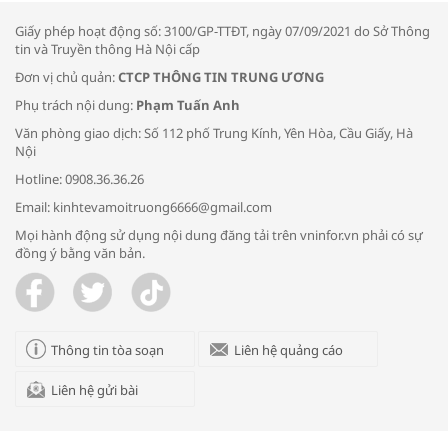
Giấy phép hoạt động số: 3100/GP-TTĐT, ngày 07/09/2021 do Sở Thông
tin và Truyền thông Hà Nội cấp
Đơn vị chủ quản:
CTCP THÔNG TIN TRUNG ƯƠNG
Phụ trách nội dung:
Phạm Tuấn Anh
Bác sĩ tư vấn cách phòng tránh bệnh
Văn phòng giao dịch: Số 112 phố Trung Kính, Yên Hòa, Cầu Giấy, Hà
đường hô hấp trong thời tiết giao mùa
Nội
Hotline: 0908.36.36.26
Email: kinhtevamoitruong6666@gmail.com
Mọi hành động sử dụng nội dung đăng tải trên vninfor.vn phải có sự
đồng ý bằng văn bản.
Trao yêu thương cho em
Thông tin tòa soạn
Liên hệ quảng cáo
Liên hệ gửi bài
Kon Tum giải cứu nạn nhân bị lừa bán
sang Campuchia