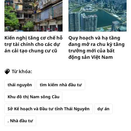
Kiến nghị tăng cơ chế hỗ
Quy hoạch và hạ tầng
trợ tài chính cho các dự
đang mở ra chu kỳ tăng
án cải tạo chung cư cũ
trưởng mới của bất
động sản Việt Nam
Từ khóa:
thái nguyên
tìm kiếm nhà đầu tư
Khu đô thị Nam sông Cầu
Sở Kế hoạch và Đầu tư tỉnh Thái Nguyên
dự án
. Nhà đầu tư