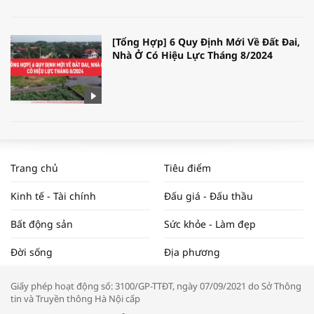
[Tổng Hợp] 6 Quy Định Mới Về Đất Đai,
Nhà Ở Có Hiệu Lực Tháng 8/2024
WORLDBANK DỰ BÁO KINH TẾ VIỆT
NAM NĂM 2024 VÀ NĂM 2025 | NHỊP
Trang chủ
Tiêu điểm
ĐẬP THỊ TRƯỜNG #62
Kinh tế - Tài chính
Đấu giá - Đấu thầu
Bất động sản
Sức khỏe - Làm đẹp
Tọa đàm “Xúc tiến thương mại: Khơi
Đời sống
Địa phương
thông đầu ra cho sản phẩm OCOP”
Giấy phép hoạt động số: 3100/GP-TTĐT, ngày 07/09/2021 do Sở Thông
tin và Truyền thông Hà Nội cấp