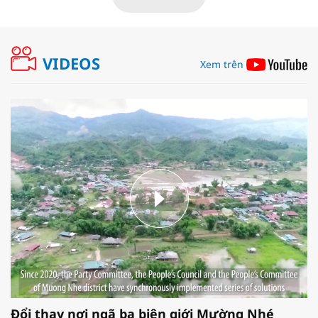
VIDEOS
Xem trên
Đổi thay nơi ngã ba biên giới Mường Nhé