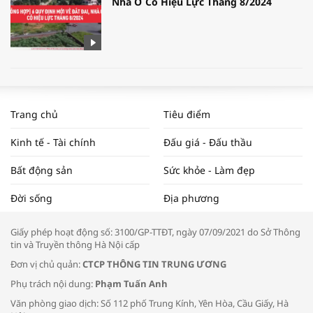
Nhà Ở Có Hiệu Lực Tháng 8/2024
WORLDBANK DỰ BÁO KINH TẾ VIỆT
NAM NĂM 2024 VÀ NĂM 2025 | NHỊP
Trang chủ
Tiêu điểm
ĐẬP THỊ TRƯỜNG #62
Kinh tế - Tài chính
Đấu giá - Đấu thầu
Bất động sản
Sức khỏe - Làm đẹp
Tọa đàm “Xúc tiến thương mại: Khơi
Đời sống
Địa phương
thông đầu ra cho sản phẩm OCOP”
Giấy phép hoạt động số: 3100/GP-TTĐT, ngày 07/09/2021 do Sở Thông
tin và Truyền thông Hà Nội cấp
Đơn vị chủ quản:
CTCP THÔNG TIN TRUNG ƯƠNG
Phụ trách nội dung:
Phạm Tuấn Anh
Bác sĩ tư vấn cách phòng tránh bệnh
Văn phòng giao dịch: Số 112 phố Trung Kính, Yên Hòa, Cầu Giấy, Hà