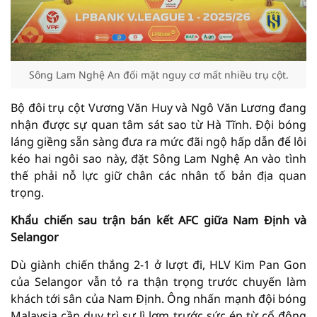
Sông Lam Nghệ An đối mặt nguy cơ mất nhiều trụ cột.
Bộ đôi trụ cột Vương Văn Huy và Ngô Văn Lương đang
nhận được sự quan tâm sát sao từ Hà Tĩnh. Đội bóng
láng giềng sẵn sàng đưa ra mức đãi ngộ hấp dẫn để lôi
kéo hai ngôi sao này, đặt Sông Lam Nghệ An vào tình
thế phải nỗ lực giữ chân các nhân tố bản địa quan
trọng.
Khẩu chiến sau trận bán kết AFC giữa Nam Định và
Selangor
Dù giành chiến thắng 2-1 ở lượt đi, HLV Kim Pan Gon
của Selangor vẫn tỏ ra thận trọng trước chuyến làm
khách tới sân của Nam Định. Ông nhấn mạnh đội bóng
Malaysia cần duy trì sự lì lợm trước sức ép từ cổ động