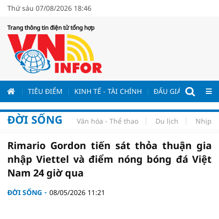
Thứ sáu 07/08/2026 18:46
Trang thông tin điện tử tổng hợp
ƯƠNG
TIÊU ĐIỂM
KINH TẾ - TÀI CHÍNH
ĐẤU GIÁ - ĐẤU THẦ
ĐỜI SỐNG
Văn hóa - Thể thao
Du lịch
Nhịp s
Rimario Gordon tiến sát thỏa thuận gia
nhập Viettel và điểm nóng bóng đá Việt
Nam 24 giờ qua
ĐỜI SỐNG
08/05/2026 11:21