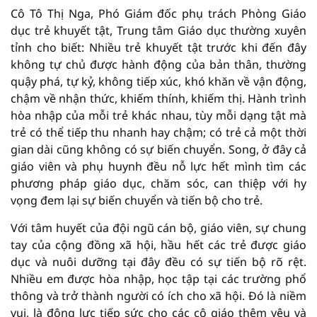
Cô Tô Thị Nga, Phó Giám đốc phụ trách Phòng Giáo
dục trẻ khuyết tật, Trung tâm Giáo dục thường xuyên
tỉnh cho biết: Nhiều trẻ khuyết tật trước khi đến đây
không tự chủ được hành động của bản thân, thường
quậy phá, tự kỷ, không tiếp xúc, khó khăn về vận động,
chậm về nhận thức, khiếm thính, khiếm thị. Hành trình
hòa nhập của mỗi trẻ khác nhau, tùy mỗi dạng tật mà
trẻ có thể tiếp thu nhanh hay chậm; có trẻ cả một thời
gian dài cũng không có sự biến chuyển. Song, ở đây cả
giáo viên và phụ huynh đều nỗ lực hết mình tìm các
phương pháp giáo dục, chăm sóc, can thiệp với hy
vọng đem lại sự biến chuyển và tiến bộ cho trẻ.
Với tâm huyết của đội ngũ cán bộ, giáo viên, sự chung
tay của cộng đồng xã hội, hầu hết các trẻ được giáo
dục và nuôi dưỡng tại đây đều có sự tiến bộ rõ rệt.
Nhiều em được hòa nhập, học tập tại các trường phổ
thông và trở thành người có ích cho xã hội. Đó là niềm
vui, là động lực tiếp sức cho các cô giáo thêm yêu và