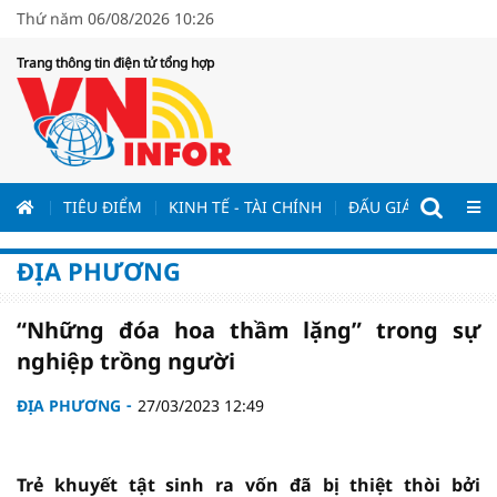
Thứ năm 06/08/2026 10:26
Trang thông tin điện tử tổng hợp
ƯƠNG
TIÊU ĐIỂM
KINH TẾ - TÀI CHÍNH
ĐẤU GIÁ - ĐẤU THẦ
ĐỊA PHƯƠNG
“Những đóa hoa thầm lặng” trong sự
nghiệp trồng người
ĐỊA PHƯƠNG
27/03/2023 12:49
Trẻ khuyết tật sinh ra vốn đã bị thiệt thòi bởi