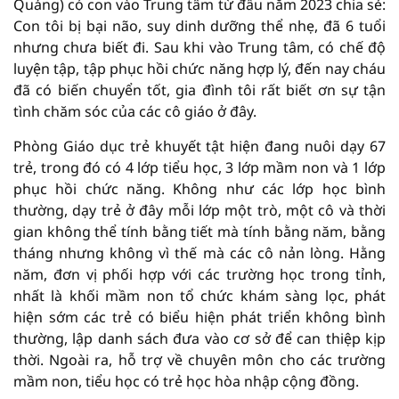
Quảng) có con vào Trung tâm từ đầu năm 2023 chia sẻ:
Con tôi bị bại não, suy dinh dưỡng thể nhẹ, đã 6 tuổi
nhưng chưa biết đi. Sau khi vào Trung tâm, có chế độ
luyện tập, tập phục hồi chức năng hợp lý, đến nay cháu
đã có biến chuyển tốt, gia đình tôi rất biết ơn sự tận
tình chăm sóc của các cô giáo ở đây.
Phòng Giáo dục trẻ khuyết tật hiện đang nuôi dạy 67
trẻ, trong đó có 4 lớp tiểu học, 3 lớp mầm non và 1 lớp
phục hồi chức năng. Không như các lớp học bình
thường, dạy trẻ ở đây mỗi lớp một trò, một cô và thời
gian không thể tính bằng tiết mà tính bằng năm, bằng
tháng nhưng không vì thế mà các cô nản lòng. Hằng
năm, đơn vị phối hợp với các trường học trong tỉnh,
nhất là khối mầm non tổ chức khám sàng lọc, phát
hiện sớm các trẻ có biểu hiện phát triển không bình
thường, lập danh sách đưa vào cơ sở để can thiệp kịp
thời. Ngoài ra, hỗ trợ về chuyên môn cho các trường
mầm non, tiểu học có trẻ học hòa nhập cộng đồng.