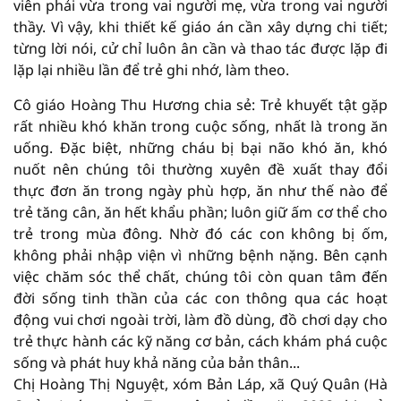
viên phải vừa trong vai người mẹ, vừa trong vai người
thầy. Vì vậy, khi thiết kế giáo án cần xây dựng chi tiết;
từng lời nói, cử chỉ luôn ân cần và thao tác được lặp đi
lặp lại nhiều lần để trẻ ghi nhớ, làm theo.
Cô giáo Hoàng Thu Hương chia sẻ: Trẻ khuyết tật gặp
rất nhiều khó khăn trong cuộc sống, nhất là trong ăn
uống. Đặc biệt, những cháu bị bại não khó ăn, khó
nuốt nên chúng tôi thường xuyên đề xuất thay đổi
thực đơn ăn trong ngày phù hợp, ăn như thế nào để
trẻ tăng cân, ăn hết khẩu phần; luôn giữ ấm cơ thể cho
trẻ trong mùa đông. Nhờ đó các con không bị ốm,
không phải nhập viện vì những bệnh nặng. Bên cạnh
việc chăm sóc thể chất, chúng tôi còn quan tâm đến
đời sống tinh thần của các con thông qua các hoạt
động vui chơi ngoài trời, làm đồ dùng, đồ chơi dạy cho
trẻ thực hành các kỹ năng cơ bản, cách khám phá cuộc
sống và phát huy khả năng của bản thân...
Chị Hoàng Thị Nguyệt, xóm Bản Láp, xã Quý Quân (Hà