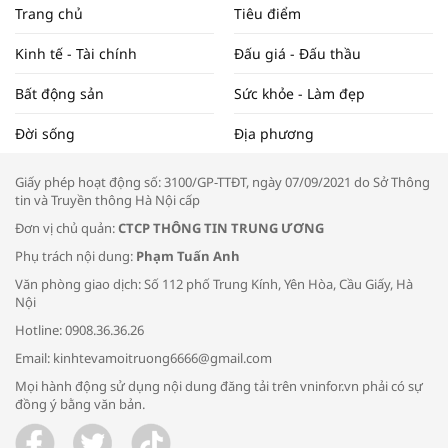
NAM NĂM 2024 VÀ NĂM 2025 | NHỊP
Trang chủ
Tiêu điểm
ĐẬP THỊ TRƯỜNG #62
Kinh tế - Tài chính
Đấu giá - Đấu thầu
Bất động sản
Sức khỏe - Làm đẹp
Tọa đàm “Xúc tiến thương mại: Khơi
Đời sống
Địa phương
thông đầu ra cho sản phẩm OCOP”
Giấy phép hoạt động số: 3100/GP-TTĐT, ngày 07/09/2021 do Sở Thông
tin và Truyền thông Hà Nội cấp
Đơn vị chủ quản:
CTCP THÔNG TIN TRUNG ƯƠNG
Phụ trách nội dung:
Phạm Tuấn Anh
Bác sĩ tư vấn cách phòng tránh bệnh
Văn phòng giao dịch: Số 112 phố Trung Kính, Yên Hòa, Cầu Giấy, Hà
đường hô hấp trong thời tiết giao mùa
Nội
Hotline: 0908.36.36.26
Email: kinhtevamoitruong6666@gmail.com
Mọi hành động sử dụng nội dung đăng tải trên vninfor.vn phải có sự
đồng ý bằng văn bản.
Trao yêu thương cho em