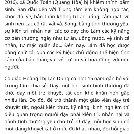
2016), xã Quốc Toản (Quảng Hòa) bị khiếm thính bẩm
sinh. Ban đầu đến với Trung tâm em không hợp tác,
khóc đòi về, bản thân không tự ăn uống, tắm giặt, vệ
sinh nên các cô rất vất vả. Song, bằng tình thương yêu,
sự kiên trì, nhẫn nại, các cô dạy cho Lâm các kỹ năng
cơ bản thường ngày như tự ăn, uống nước, vệ sinh cá
nhân, tự mặc quần áo... Đến nay, Lâm đã học được
bảng chữ cái qua các ký hiệu; chủ động thể hiện tình
cảm của bản thân; vui vẻ, tự tin và hòa đồng với mọi
người.
Cô giáo Hoàng Thị Lan Dung có hơn 15 năm gắn bó với
Trung tâm chia sẻ: Dạy một học sinh bình thường đã
khó, dạy một trẻ khuyết tật còn khó khăn hơn gấp
nhiều lần. Do đó, để trở thành một giáo viên dạy trẻ
khuyết tật, ngoài kiến thức, kỹ năng, kinh nghiệm thì
điều quan trọng người dạy phải kiên trì, nhẫn nại và
dành tình thương yêu cho trẻ. Ở đây, mỗi học sinh có
một dạng khuyết tật ở mức độ khác nhau, đòi hỏi giáo