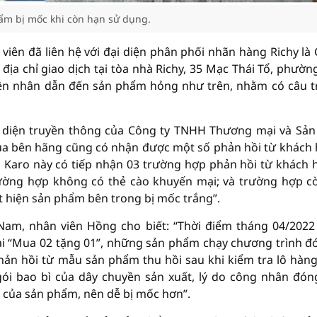
ẩm bị mốc khi còn hạn sử dụng.
viên đã liên hệ với đại diện phân phối nhãn hàng Richy là
a chỉ giao dịch tại tòa nhà Richy, 35 Mạc Thái Tổ, phườn
yên nhân dẫn đến sản phẩm hỏng như trên, nhằm có câu tr
ại diện truyền thông của Công ty TNHH Thương mại và Sản
qua bên hãng cũng có nhận được một số phản hồi từ khách
 Karo này có tiếp nhận 03 trường hợp phản hồi từ khách 
rường hợp không có thẻ cào khuyến mại; và trường hợp cò
t hiện sản phẩm bên trong bị mốc trắng”.
Nam, nhân viên Hồng cho biết: “Thời điểm tháng 04/2022
i “Mua 02 tặng 01”, những sản phẩm chạy chương trình đ
hản hồi từ mẫu sản phẩm thu hồi sau khi kiểm tra lô hàng
gói bao bì của dây chuyền sản xuất, lý do công nhân đón
 của sản phẩm, nên dễ bị mốc hơn”.