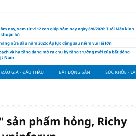
hôm nay, xem tử vi 12 con giáp hôm nay ngày 8/8/2026: Tuổi Mão kinh
 thuận lợi
àng nửa đầu năm 2026: Áp lực đằng sau niềm vui lãi lớn
oạch và hạ tầng đang mở ra chu kỳ tăng trưởng mới của bất động
iệt Nam
ất giảm 30% thuế cho hộ, cá nhân kinh doanh, doanh nghiệp thu
0 tỷ đồng
ĐẤU GIÁ - ĐẤU THẦU
BẤT ĐỘNG SẢN
SỨC KHỎE - L
ng hôm nay 7/8: Thị trường lặng sóng
y mua nhà tăng cao, thị trường đối mặt sức ép thanh khoản
người trẻ quốc tế xem Phú Quốc là “thiên đường lập nghiệp”
g vụ Rodri mở đường cho Man Utd sở hữu tiền vệ báu vật của
lona
" sản phẩm hỏng, Richy
ách thức đối với tham vọng công nghệ của Đông Nam Á
òng đấu giá 57 lô đất tại phường Kiến An, với giá khởi điểm từ 18
 đồng/m2