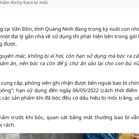
hẩm Richy Karo bị mốc
ng tại Vân Đồn, tỉnh Quảng Ninh đang trong kỳ nuôi con nhỏ
ột đại lý gần nhà về sử dụng thì phát hiện bên trong gói
g được.
yên mác, không bị xì hơi, còn hạn sử dụng mà bóc ra cá
 ăn, nên bóc ra còn để ý, chứ ăn vào lại cho con bú nữ
 cung cấp, phóng viên ghi nhận được bên ngoài bao bì chín
 bông”; hạn sử dụng đến ngày 06/05/2022 (cách thời điểm
; các sản phẩm khi đã bóc đều có dấu hiệu bị mốc trắng, v
phẩm trước khi bóc, quan sát bằng mắt thường bao bì vẫ
ị rách.