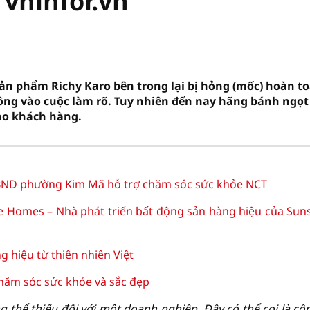
 vninfor.vn
ản phẩm Richy Karo bên trong lại bị hỏng (mốc) hoàn to
ông vào cuộc làm rõ. Tuy nhiên đến nay hãng bánh ngọt
cho khách hàng.
D phường Kim Mã hỗ trợ chăm sóc sức khỏe NCT
e Homes – Nhà phát triển bất động sản hàng hiệu của Sun
hiệu từ thiên nhiên Việt
hăm sóc sức khỏe và sắc đẹp
 thể thiếu đối với một doanh nghiệp. Đây có thể coi là cô