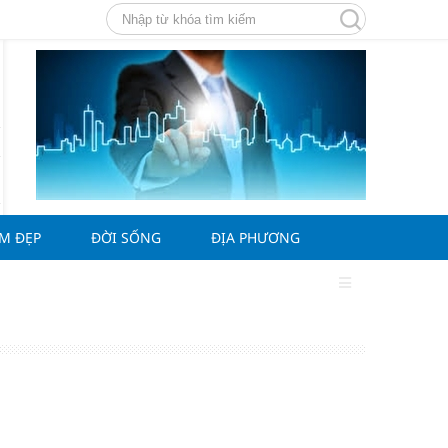
ÀM ĐẸP
ĐỜI SỐNG
ĐỊA PHƯƠNG