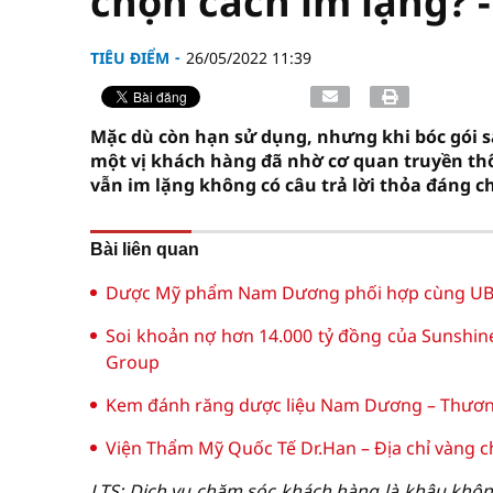
chọn cách im lặng? -
TIÊU ĐIỂM
26/05/2022 11:39
Mặc dù còn hạn sử dụng, nhưng khi bóc gói s
một vị khách hàng đã nhờ cơ quan truyền th
vẫn im lặng không có câu trả lời thỏa đáng 
Bài liên quan
Dược Mỹ phẩm Nam Dương phối hợp cùng UBN
Soi khoản nợ hơn 14.000 tỷ đồng của Sunshin
Group
Kem đánh răng dược liệu Nam Dương – Thương 
Viện Thẩm Mỹ Quốc Tế Dr.Han – Địa chỉ vàng c
LTS: Dịch vụ chăm sóc khách hàng là khâu không