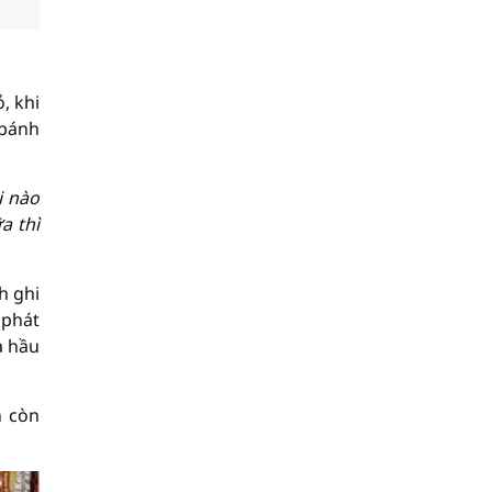
, khi
 bánh
i nào
a thì
h ghi
 phát
à hầu
n còn