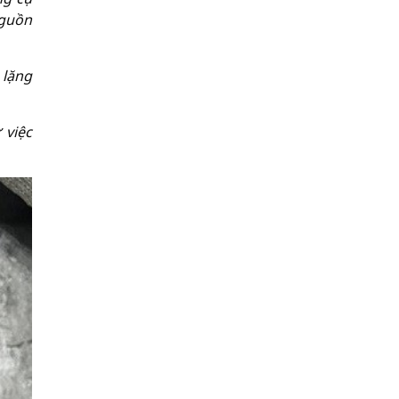
nguồn
 lặng
 việc