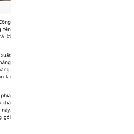
 Công
g Yên
ả lời
 xuất
 hàng
hàng.
n lại
 phía
ó khá
 này,
g gói