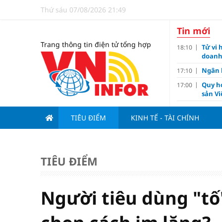
Thứ sáu 07/08/2026 21:49
Tin mới
Trang thông tin điện tử tổng hợp
Tử vi 
18:10
doanh
Ngân h
17:10
Quy h
17:00
sản V
Đề xu
15:13
dưới 1
TIÊU ĐIỂM
KINH TẾ - TÀI CHÍNH
Giá và
15:10
Lãi va
15:00
TIÊU ĐIỂM
Lý do 
13:00
Thươn
11:02
Barce
Người tiêu dùng "tố
Ba th
11:00
Hải Ph
10:05
triệu