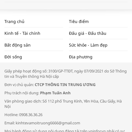
WORLDBANK DỰ BÁO KINH TẾ VIỆT
NAM NĂM 2024 VÀ NĂM 2025 | NHỊP
Trang chủ
Tiêu điểm
ĐẬP THỊ TRƯỜNG #62
Kinh tế - Tài chính
Đấu giá - Đấu thầu
Bất động sản
Sức khỏe - Làm đẹp
Tọa đàm “Xúc tiến thương mại: Khơi
Đời sống
Địa phương
thông đầu ra cho sản phẩm OCOP”
Giấy phép hoạt động số: 3100/GP-TTĐT, ngày 07/09/2021 do Sở Thông
tin và Truyền thông Hà Nội cấp
Đơn vị chủ quản:
CTCP THÔNG TIN TRUNG ƯƠNG
Phụ trách nội dung:
Phạm Tuấn Anh
Bác sĩ tư vấn cách phòng tránh bệnh
Văn phòng giao dịch: Số 112 phố Trung Kính, Yên Hòa, Cầu Giấy, Hà
đường hô hấp trong thời tiết giao mùa
Nội
Hotline: 0908.36.36.26
Email: kinhtevamoitruong6666@gmail.com
Mọi hành động sử dụng nội dung đăng tải trên vninfor.vn phải có sự