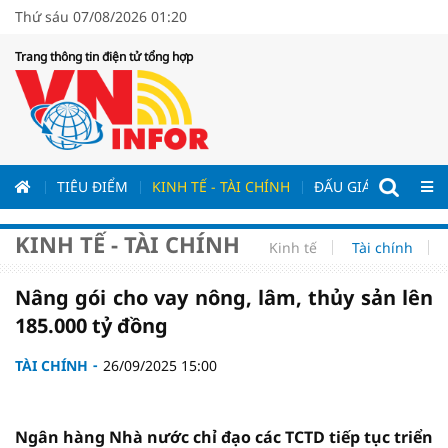
Thứ sáu 07/08/2026 01:20
Trang thông tin điện tử tổng hợp
ƯƠNG
TIÊU ĐIỂM
KINH TẾ - TÀI CHÍNH
ĐẤU GIÁ - ĐẤU THẦ
KINH TẾ - TÀI CHÍNH
Kinh tế
Tài chính
Nâng gói cho vay nông, lâm, thủy sản lên
185.000 tỷ đồng
TÀI CHÍNH
26/09/2025 15:00
Ngân hàng Nhà nước chỉ đạo các TCTD tiếp tục triển